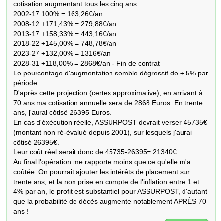
cotisation augmentant tous les cinq ans :

2002-17 100% = 163,26€/an

2008-12 +171,43% = 279,88€/an

2013-17 +158,33% = 443,16€/an

2018-22 +145,00% = 748,78€/an

2023-27 +132,00% = 1316€/an

2028-31 +118,00% = 2868€/an - Fin de contrat

Le pourcentage d'augmentation semble dégressif de ± 5% par 
période.

D'après cette projection (certes approximative), en arrivant à 
70 ans ma cotisation annuelle sera de 2868 Euros. En trente 
ans, j'aurai côtisé 26395 Euros.

En cas d'éxécution réelle, ASSURPOST devrait verser 45735€ 
(montant non ré-évalué depuis 2001), sur lesquels j'aurai 
côtisé 26395€. 

Leur coût réel serait donc de 45735-26395= 21340€.

Au final l'opération me rapporte moins que ce qu'elle m'a 
coûtée. On pourrait ajouter les intérêts de placement sur 
trente ans, et la non prise en compte de l'inflation entre 1 et 
4% par an, le profit est substantiel pour ASSURPOST, d'autant 
que la probabilité de décès augmente notablement APRÈS 70 
ans !