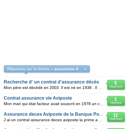
Réponses sur le thème «
assurance déces Aviposte
»
Recherche d' un contrat d'assurance décès
5
réponses
Mon père est décédé en 2003. Il est né en 1938 . Il m'avait dit peu de temps avant sa disparition qu
Contrat assurance vie Aviposte
1
réponse
Mon mari qui état facteur avait souscrit en 1978 un contrat assurance vie aviposte. Il est décédé l
Assurance deces Aviposte de la Banque Postale
11
réponses
J ai un contrat assurance deces aviposte la prime a double cette annee jai eu 65 ans au mois d octo