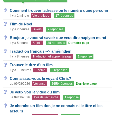
Comment trouver ladresse ou le numéro dune personn
Il y a 1 minute
Vie pratique
17
réponses
Film de Noel
Il y a 2 heures
Divers
2
réponses
Boujour je voudrai savoir que veut dire napiyon merci
Il y a 5 heures
Sujets
25
réponses
Dernière page
Traduction français --> amérindien
Il y a 8 heures
Traduction et apprentissage
1
réponse
Trouver le titre d'un film
Il y a 10 heures
Cinéma
3
réponses
Connaissez-vous le voyant Chris?
Le 09/08/2026
Voyance
2650
réponses
Dernière page
Je veux voir le video du film
Le 09/08/2026
Avis de recherche
1
réponse
Je cherche un film don je ne connais ni le titre ni les
acteurs