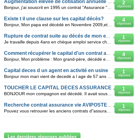
Augmentation élevée de cotisation annuelle assurance vie
2
réponses
Bonjour, j'ai souscrit en 1995 un contrat "Assurance "prévoyane qui garantit en cas de décès le ver
Existe t il une clause sur les capital décès?
4
réponses
Bonjour, Mon papa est décédé en Novembre 2009,et j'aurais voulu savoir si il existe une clause sur
Rupture de contrat suite au décés de mon employeur
1
réponse
Je travaille depuis 4ans en chèque emploi service chez un personne qui est décédé le jeudi 19 mars
Comment récupérer le capital d'un contrat assurance décès ?
4
réponses
Bonjour, Mon problème : Mon grand-père, décédé en 2003, avait souscrit une assurance décès accide
Capital deces d un agent en activité en usine
1
réponse
Bonjour mon mari vient de decedé a l age de 57 ans il etait en activité depuis l age de ces 14 ans t
TOUCHER LE CAPITAL DECES ASSURANCE
1
réponse
BONJOUR mon compagnon est décédé. Il avait souscrit à des assurances vie j'ai reçu le réglement
Recherche contrat assurance vie AVIPOSTE 92
1
réponse
Pouvez vous retrouver les anciens contrats d"assurance vie ? Il s'agit de AVIPOSTE 92 Merci pour v
Les dernières réponses publiées