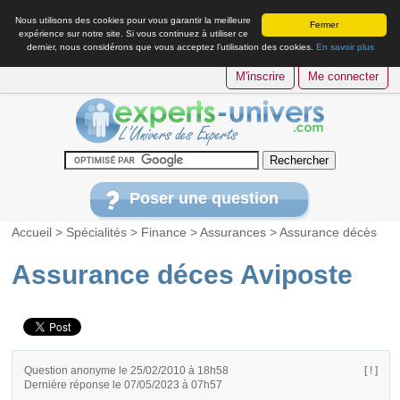
Nous utilisons des cookies pour vous garantir la meilleure
Fermer
expérience sur notre site. Si vous continuez à utiliser ce
dernier, nous considérons que vous acceptez l’utilisation des cookies.
En savoir plus
M'inscrire
Me connecter
Poser une question
Accueil
>
Spécialités
>
Finance
>
Assurances
>
Assurance décès
Assurance déces Aviposte
Question anonyme le 25/02/2010 à 18h58
[ ! ]
Dernière réponse le 07/05/2023 à 07h57