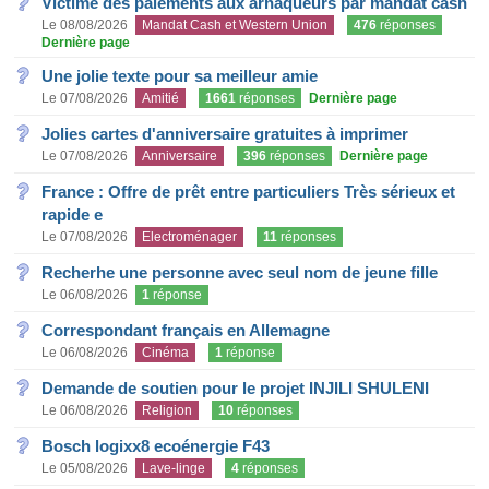
Victime des paiements aux arnaqueurs par mandat cash
Le 08/08/2026
Mandat Cash et Western Union
476
réponses
Dernière page
Une jolie texte pour sa meilleur amie
Le 07/08/2026
Amitié
1661
réponses
Dernière page
Jolies cartes d'anniversaire gratuites à imprimer
Le 07/08/2026
Anniversaire
396
réponses
Dernière page
France : Offre de prêt entre particuliers Très sérieux et
rapide e
Le 07/08/2026
Electroménager
11
réponses
Recherhe une personne avec seul nom de jeune fille
Le 06/08/2026
1
réponse
Correspondant français en Allemagne
Le 06/08/2026
Cinéma
1
réponse
Demande de soutien pour le projet INJILI SHULENI
Le 06/08/2026
Religion
10
réponses
Bosch logixx8 ecoénergie F43
Le 05/08/2026
Lave-linge
4
réponses