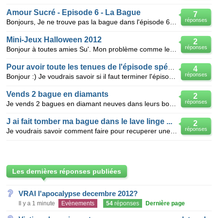
Amour Sucré - Episode 6 - La Bague
7
réponses
Bonjours, Je ne trouve pas la bague dans l'épisode 6 ! Merci de m'aider a la trouver !
Mini-Jeux Halloween 2012
2
réponses
Bonjour à toutes amies Su'. Mon problème comme le dit mon titre, ce sont les mini-jeux de l'épiso
Pour avoir toute les tenues de l'épisode spécial noël ?
4
réponses
Bonjour :) Je voudrais savoir si il faut terminer l'épisode spéciale noël a 100% pour avoir toute
Vends 2 bague en diamants
2
réponses
Je vends 2 bagues en diamant neuves dans leurs boîtes et jamais porté: une bague de 0,75 carat de di
J ai fait tomber ma bague dans le lave linge ...
2
réponses
Je voudrais savoir comment faire pour recuperer une bague dans un lave linge LADEN ev 1056 , j ai su
Les dernières réponses publiées
VRAI l'apocalypse decembre 2012?
Il y a 1 minute
Evènements
54
réponses
Dernière page