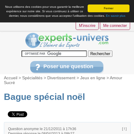
Nous utilisons des cookies pour vous garantir la meilleure
Fermer
expérience sur notre site. Si vous continuez à utiliser ce
dernier, nous considérons que vous acceptez l’utilisation des cookies.
En savoir plus
M'inscrire
Me connecter
Poser une question
Accueil
>
Spécialités
>
Divertissement
>
Jeux en ligne
>
Amour
Sucré
Bague spécial noël
Question anonyme le 21/12/2011 à 17h36
[ ! ]
Dernière réponse le 08/04/2013 à 09h27