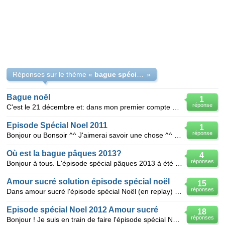
Réponses sur le thème «
bague spécial noël
»
Bague noël
1
réponse
C'est le 21 décembre et: dans mon premier compte d'"Amour Sucré" je n'ai toujours pas de bague (dan
Episode Spécial Noel 2011
1
réponse
Bonjour ou Bonsoir ^^ J'aimerai savoir une chose ^^ J'ai déjà acheté une bague de l'épisode spéci
Où est la bague pâques 2013?
4
réponses
Bonjour à tous. L'épisode spécial pâques 2013 à été annoncé, et pourtant impossible de trouver la b
Amour sucré solution épisode spécial noël
15
réponses
Dans amour sucré l'épisode spécial Noël (en replay) après avoir récupéré des cadeaux (16/20), je blo
Episode spécial Noel 2012 Amour sucré
18
réponses
Bonjour ! Je suis en train de faire l'épisode spécial Noel 2012 sur amour sucre je dois choisir la c