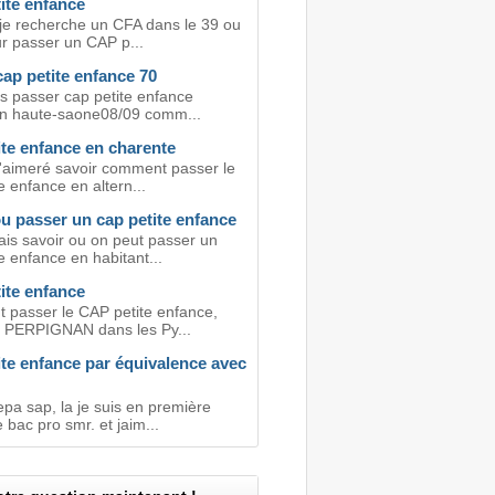
ite enfance
 je recherche un CFA dans le 39 ou
ur passer un CAP p...
ap petite enfance 70
is passer cap petite enfance
ion haute-saone08/09 comm...
ite enfance en charente
j'aimeré savoir comment passer le
e enfance en altern...
u passer un cap petite enfance
ais savoir ou on peut passer un
e enfance en habitant...
ite enfance
passer le CAP petite enfance,
 à PERPIGNAN dans les Py...
te enfance par équivalence avec
epa sap, la je suis en première
bac pro smr. et jaim...