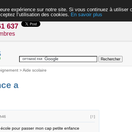
eure expérience sur notre site. Si vous continuez à utiliser
ceptez l’utilisation des cookies.
En savoir plus
61 637
mbres
eignement
>
Aide scolaire
nce a
1h46
[ ! ]
e école pour passer mon cap petite enfance
