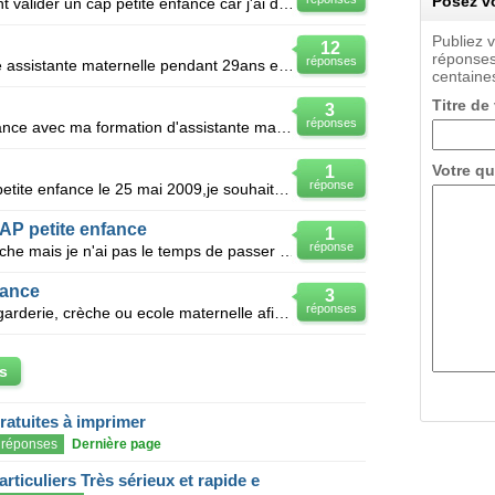
Posez vo
Bonjour je voudrais savoir comment valider un cap petite enfance car j'ai déjà le deavs et le deamp
Publiez 
12
réponses
réponses
Je suis maman de 3enfants j ai ete assistante maternelle pendant 29ans et j ai le bafa pour rentrer
centaines
Titre de
3
réponses
Je vais passer mon cap petite enfance avec ma formation d'assistante maternelle a la fin des 120 he
Votre qu
1
réponse
Bonjour je viens de passer le cap petite enfance le 25 mai 2009,je souhaiterais savoir quand j'aurai
AP petite enfance
1
réponse
Je souhaite travailler dans une crèche mais je n'ai pas le temps de passer un CAP petite enfance ni
fance
3
réponses
Je recherche un patron dans une garderie, crèche ou ecole maternelle afin de passer mon cap petite e
s
gratuites à imprimer
réponses
Dernière page
articuliers Très sérieux et rapide e