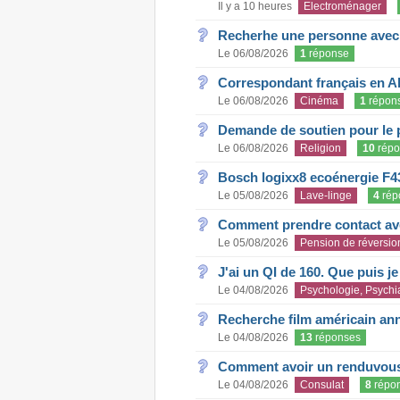
Il y a 10 heures
Electroménager
Recherhe une personne avec s
Le 06/08/2026
1
réponse
Correspondant français en A
Le 06/08/2026
Cinéma
1
répon
Demande de soutien pour le 
Le 06/08/2026
Religion
10
répo
Bosch logixx8 ecoénergie F4
Le 05/08/2026
Lave-linge
4
rép
Comment prendre contact ave
Le 05/08/2026
Pension de réversio
J'ai un QI de 160. Que puis j
Le 04/08/2026
Psychologie, Psychia
Recherche film américain an
Le 04/08/2026
13
réponses
Comment avoir un renduvous 
Le 04/08/2026
Consulat
8
répo