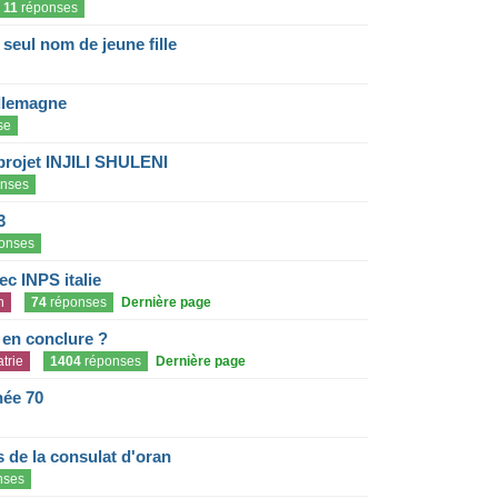
11
réponses
eul nom de jeune fille
llemagne
se
projet INJILI SHULENI
nses
3
onses
c INPS italie
n
74
réponses
Dernière page
e en conclure ?
trie
1404
réponses
Dernière page
née 70
de la consulat d'oran
nses