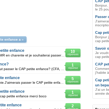
CAP pet
Bonjour,
le 25 po
Passer c
J'aimera
inscript
Cap pet
Bonjour 
ite enfance a
»
cap petit
Savoir o
etite enfance
10
Je voudr
réponses
Je suis actuelement salarié a L ADMR en charente et je souhaiterai passer un CAP petite enfance. po
cap petit
ance?
CAP pet
1
réponse
Comment 
Bonjour, j'aimerais savoir où on peut passer le CAP petite enfance? (CFA, lycée professionnelle, MFR
j'habite
ite enfance
5
Cap peti
réponses
J'ai 24 ans, j'ai une licence de chimie.J'aimerais passer le CAP petite enfance,j'aimerais donc sav
un bepa
J'ai un b
petite enfance
1
année de 
réponse
 cap petite enfance merci boco
ite enfance
2
réponses