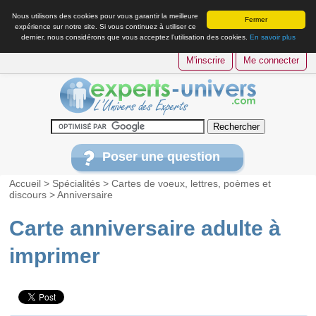
Nous utilisons des cookies pour vous garantir la meilleure
Fermer
expérience sur notre site. Si vous continuez à utiliser ce
dernier, nous considérons que vous acceptez l’utilisation des cookies.
En savoir plus
M'inscrire
Me connecter
Poser une question
Accueil
>
Spécialités
>
Cartes de voeux, lettres, poèmes et
discours
>
Anniversaire
Carte anniversaire adulte à
imprimer