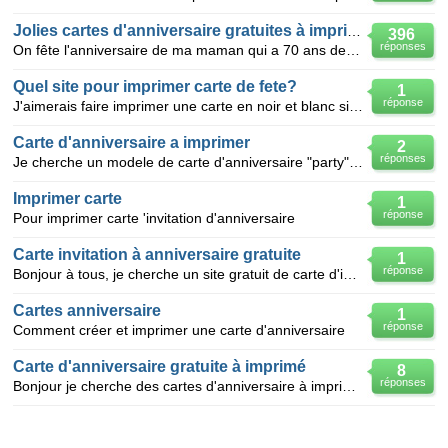
Jolies cartes d'anniversaire gratuites à imprimer
396
réponses
On fête l'anniversaire de ma maman qui a 70 ans demain,j'aimerai lui donner une jolie carte que l'on
Quel site pour imprimer carte de fete?
1
réponse
J'aimerais faire imprimer une carte en noir et blanc si possible pour l'anniversaire de ma soeur ce
Carte d'anniversaire a imprimer
2
réponses
Je cherche un modele de carte d'anniversaire "party" pour une fillette de 11 ans qui aimerait invite
Imprimer carte
1
réponse
Pour imprimer carte 'invitation d'anniversaire
Carte invitation à anniversaire gratuite
1
réponse
Bonjour à tous, je cherche un site gratuit de carte d'invitation à un anniversaire à imprimer pour
Cartes anniversaire
1
réponse
Comment créer et imprimer une carte d'anniversaire
Carte d'anniversaire gratuite à imprimé
8
réponses
Bonjour je cherche des cartes d'anniversaire à imprimer gratuitement