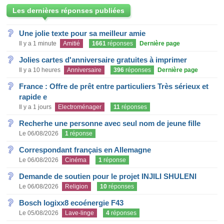
Les dernières réponses publiées
Une jolie texte pour sa meilleur amie
Il y a 1 minute
Amitié
1661
réponses
Dernière page
Jolies cartes d'anniversaire gratuites à imprimer
Il y a 10 heures
Anniversaire
396
réponses
Dernière page
France : Offre de prêt entre particuliers Très sérieux et
rapide e
Il y a 1 jours
Electroménager
11
réponses
Recherhe une personne avec seul nom de jeune fille
Le 06/08/2026
1
réponse
Correspondant français en Allemagne
Le 06/08/2026
Cinéma
1
réponse
Demande de soutien pour le projet INJILI SHULENI
Le 06/08/2026
Religion
10
réponses
Bosch logixx8 ecoénergie F43
Le 05/08/2026
Lave-linge
4
réponses