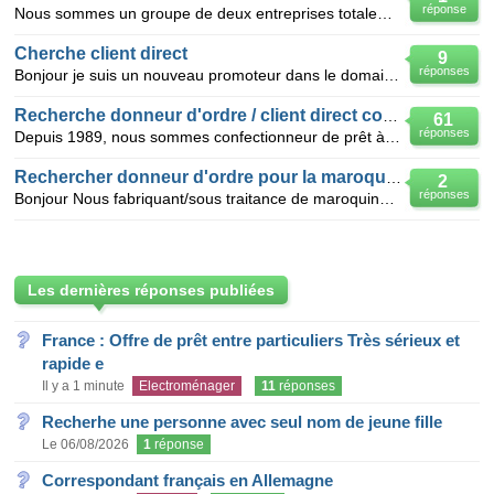
réponse
Nous sommes un groupe de deux entreprises totalement exportatrice implanté à Tunis, nous faisons tou
Cherche client direct
9
réponses
Bonjour je suis un nouveau promoteur dans le domaine de confection j'ai une usine je suis a la rech
Recherche donneur d'ordre / client direct confection
61
réponses
Depuis 1989, nous sommes confectionneur de prêt à porter hommes, femmes et enfants en denim, à savo
Rechercher donneur d'ordre pour la maroquinerie
2
réponses
Bonjour Nous fabriquant/sous traitance de maroquinerie de qualité, recherche donneur d'ordre pour
Les dernières réponses publiées
France : Offre de prêt entre particuliers Très sérieux et
rapide e
Il y a 1 minute
Electroménager
11
réponses
Recherhe une personne avec seul nom de jeune fille
Le 06/08/2026
1
réponse
Correspondant français en Allemagne