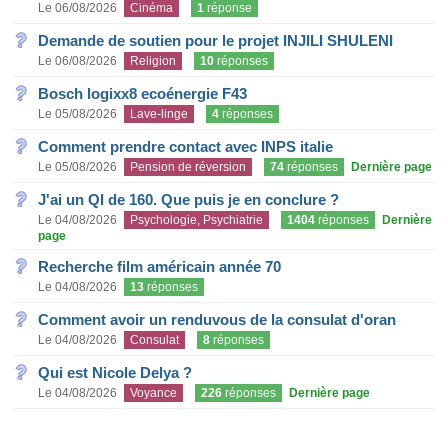
Le 06/08/2026
Cinéma
1
réponse
Demande de soutien pour le projet INJILI SHULENI
Le 06/08/2026
Religion
10
réponses
Bosch logixx8 ecoénergie F43
Le 05/08/2026
Lave-linge
4
réponses
Comment prendre contact avec INPS italie
Le 05/08/2026
Pension de réversion
74
réponses
Dernière page
J'ai un QI de 160. Que puis je en conclure ?
Le 04/08/2026
Psychologie, Psychiatrie
1404
réponses
Dernière
page
Recherche film américain année 70
Le 04/08/2026
13
réponses
Comment avoir un renduvous de la consulat d'oran
Le 04/08/2026
Consulat
8
réponses
Qui est Nicole Delya ?
Le 04/08/2026
Voyance
226
réponses
Dernière page