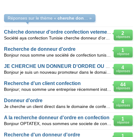
Réponses sur le thème «
cherche donneur d'ordre
»
Chèrche donneur d'ordre confection vetement
2
réponses
Société aya confection Tunisie cherche donneur d'ordre pour travailler en sous-traitance confection
Recherche de donneur d'ordre
1
réponse
Bonjour nous somme une société de confection tunisienne spécialité maille et vêtement de travaille n
JE CHERCHE UN DONNEUR D'ORDRE OU PARTENAIRE
4
réponses
Bonjour je suis un nouveau promoteur dans le domaine de confection j'ai une atelier je suis a la re
Recherche d'un client confection
44
réponses
Bonjour; nous somme une entreprise récemment installée en tunisie. nous cherchons un donneur d'ordr
Donneur d'ordre
4
réponses
Je cherche un client direct dans le domaine de confection maille et trame
A la recherche donneur d'ordre en confection
1
réponse
Bonjour OPTATEX, nous sommes une societe de confection implante a casablanca-oualfa maroc, qui se
Recherche d'un donneur d'ordre
1