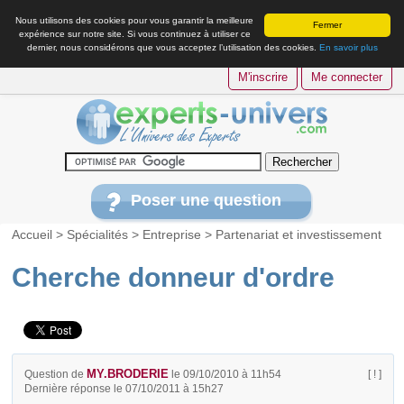
Nous utilisons des cookies pour vous garantir la meilleure
Fermer
expérience sur notre site. Si vous continuez à utiliser ce
dernier, nous considérons que vous acceptez l’utilisation des cookies.
En savoir plus
M'inscrire
Me connecter
Poser une question
Accueil
>
Spécialités
>
Entreprise
>
Partenariat et investissement
Cherche donneur d'ordre
MY.BRODERIE
Question de
le 09/10/2010 à 11h54
[ ! ]
Dernière réponse le 07/10/2011 à 15h27