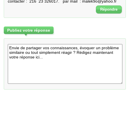
contacter :  216  23 326017.   par mail  : malek9o@yahoo.fr
Répondre
Publiez votre réponse