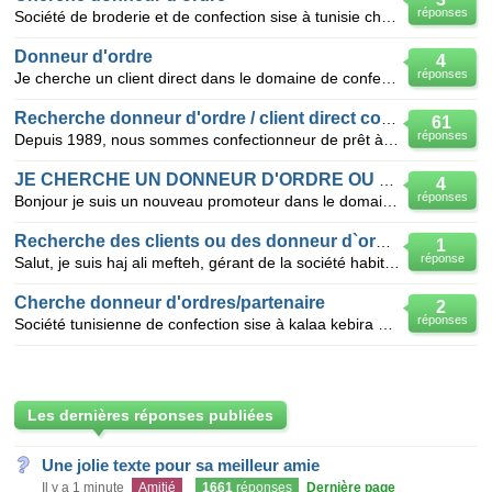
réponses
Société de broderie et de confection sise à tunisie cherche un client donneur d'ordre etranger my.b
Donneur d'ordre
4
réponses
Je cherche un client direct dans le domaine de confection maille et trame
Recherche donneur d'ordre / client direct confection
61
réponses
Depuis 1989, nous sommes confectionneur de prêt à porter hommes, femmes et enfants en denim, à savo
JE CHERCHE UN DONNEUR D'ORDRE OU PARTENAIRE
4
réponses
Bonjour je suis un nouveau promoteur dans le domaine de confection j'ai une atelier je suis a la re
Recherche des clients ou des donneur d`ordre
1
réponse
Salut, je suis haj ali mefteh, gérant de la société habitex spécialise dans la confection de la mail
Cherche donneur d'ordres/partenaire
2
réponses
Société tunisienne de confection sise à kalaa kebira avec une capacité de production de 300000 minut
Les dernières réponses publiées
Une jolie texte pour sa meilleur amie
Il y a 1 minute
Amitié
1661
réponses
Dernière page