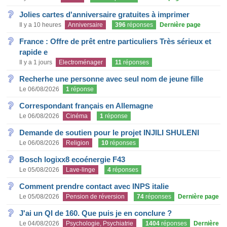
Jolies cartes d'anniversaire gratuites à imprimer
Il y a 10 heures
Anniversaire
396
réponses
Dernière page
France : Offre de prêt entre particuliers Très sérieux et
rapide e
Il y a 1 jours
Electroménager
11
réponses
Recherhe une personne avec seul nom de jeune fille
Le 06/08/2026
1
réponse
Correspondant français en Allemagne
Le 06/08/2026
Cinéma
1
réponse
Demande de soutien pour le projet INJILI SHULENI
Le 06/08/2026
Religion
10
réponses
Bosch logixx8 ecoénergie F43
Le 05/08/2026
Lave-linge
4
réponses
Comment prendre contact avec INPS italie
Le 05/08/2026
Pension de réversion
74
réponses
Dernière page
J'ai un QI de 160. Que puis je en conclure ?
Le 04/08/2026
Psychologie, Psychiatrie
1404
réponses
Dernière