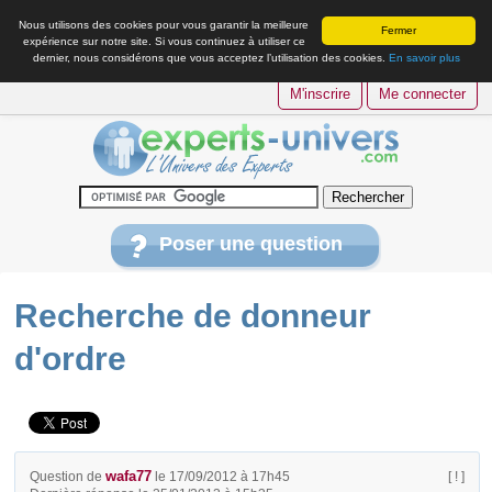
Nous utilisons des cookies pour vous garantir la meilleure
Fermer
expérience sur notre site. Si vous continuez à utiliser ce
dernier, nous considérons que vous acceptez l’utilisation des cookies.
En savoir plus
M'inscrire
Me connecter
Poser une question
Recherche de donneur
d'ordre
wafa77
Question de
le 17/09/2012 à 17h45
[ ! ]