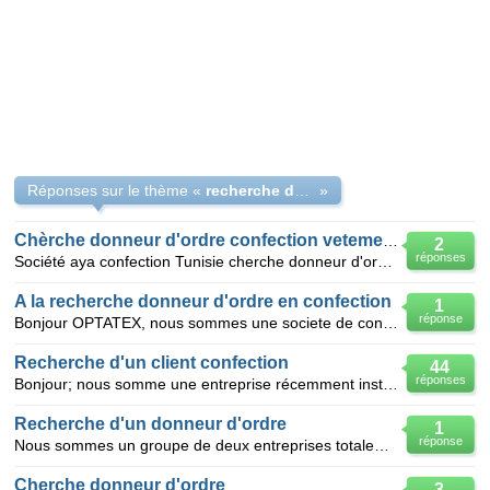
Réponses sur le thème «
recherche de donneur d'ordre
»
Chèrche donneur d'ordre confection vetement
2
réponses
Société aya confection Tunisie cherche donneur d'ordre pour travailler en sous-traitance confection
A la recherche donneur d'ordre en confection
1
réponse
Bonjour OPTATEX, nous sommes une societe de confection implante a casablanca-oualfa maroc, qui se
Recherche d'un client confection
44
réponses
Bonjour; nous somme une entreprise récemment installée en tunisie. nous cherchons un donneur d'ordr
Recherche d'un donneur d'ordre
1
réponse
Nous sommes un groupe de deux entreprises totalement exportatrice implanté à Tunis, nous faisons tou
Cherche donneur d'ordre
3