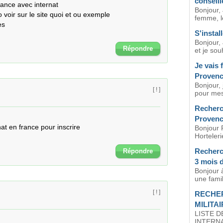
conseill
nce avec internat 

Bonjour, 
voir sur le site quoi et ou exemple 

femme, l
s 

S'instal
Bonjour, 
Répondre
et je souh
Je vais 
Proven
Bonjour, 
[ ! ]
pour mes
Recherch
Proven
t en france pour inscrire 

Bonjour 
Horteleri
Recherch
Répondre
3 mois 
Bonjour à
une famil
[ ! ]
RECHE
MILITA
LISTE D
INTERNAT