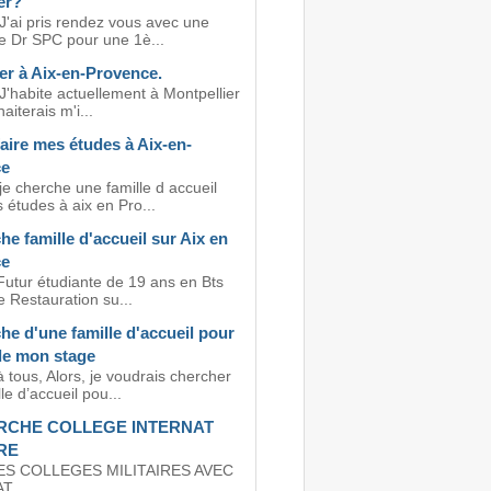
er?
J'ai pris rendez vous avec une
e Dr SPC pour une 1è...
ler à Aix-en-Provence.
J'habite actuellement à Montpellier
aiterais m'i...
faire mes études à Aix-en-
ce
je cherche une famille d accueil
 études à aix en Pro...
e famille d'accueil sur Aix en
ce
Futur étudiante de 19 ans en Bts
e Restauration su...
e d'une famille d'accueil pour
de mon stage
 tous, Alors, je voudrais chercher
le d’accueil pou...
RCHE COLLEGE INTERNAT
IRE
ES COLLEGES MILITAIRES AVEC
...