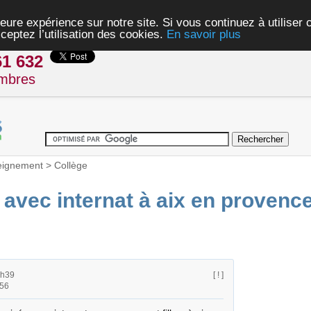
eure expérience sur notre site. Si vous continuez à utiliser
ceptez l’utilisation des cookies.
En savoir plus
61 632
mbres
eignement
>
Collège
 avec internat à aix en provenc
8h39
[ ! ]
h56