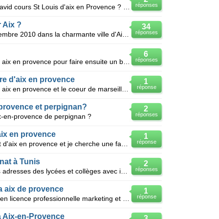
réponses
Y a t il un internat a l'ecole timon david cours St Louis d'aix en Provence ? Merci
 Aix ?
34
réponses
Bonjour, je vais m'installer en septembre 2010 dans la charmante ville d'Aix en Provence. Ma fille
6
réponses
Bonjouur! je cherche une manaa à aix en provence pour faire ensuite un bts communication visuelle! a
tre d'aix en provence
1
réponse
Quelle est la distance exacte entre aix en provence et le coeur de marseille? et combien de temps do
provence et perpignan?
2
réponses
x-en-provence de perpignan ?
aix en provence
1
réponse
Bonjour, je suis à la faculté de droit d'aix en provence et je cherche une famille qui pourrait me l
nat à Tunis
2
réponses
Pouvez vous m'aider à trouver des adresses des lycées et collèges avec internat à Tunis?
a aix de provence
1
réponse
Je suis une etudiante senegalaise en licence professionnelle marketing et affaires internationales a
à Aix-en-Provence
3