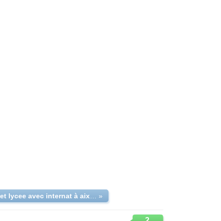
collége et lycee avec internat à aix en provence
»
2