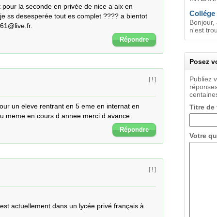
 pour la seconde en privée de nice a aix en 
Collége 
e ss desesperée tout es complet ???? a bientot 
Bonjour, 
61@live.fr.
n'est tro
Répondre
Posez vo
Publiez 
[ ! ]
réponses
centaines
our un eleve rentrant en 5 eme en internat en 
Titre de
 ou meme en cours d annee merci d avance
Répondre
Votre qu
[ ! ]
 est actuellement dans un lycée privé français à 