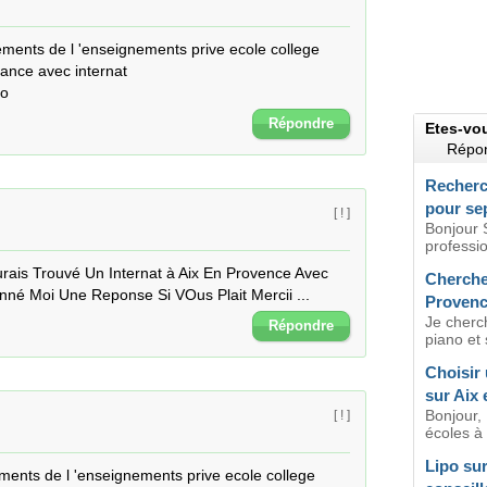
ssements de l 'enseignements prive ecole college 
nce avec internat  

fo
Répondre
Etes-vo
Répon
Recherc
pour se
[ ! ]
Bonjour 
professio
rais Trouvé Un Internat à Aix En Provence Avec 
Cherche 
nné Moi Une Reponse Si VOus Plait Mercii ...
Proven
Je cherc
Répondre
piano et 
Choisir 
sur Aix
Bonjour, 
[ ! ]
écoles à p
Lipo sur
sements de l 'enseignements prive ecole college 