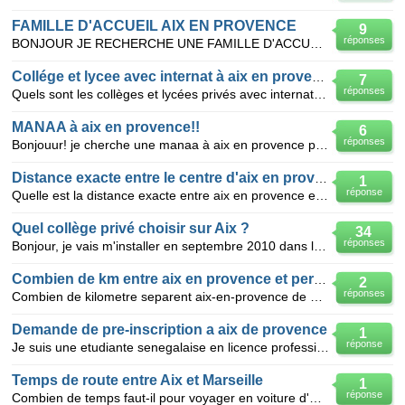
FAMILLE D'ACCUEIL AIX EN PROVENCE
9
réponses
BONJOUR JE RECHERCHE UNE FAMILLE D'ACCUEIL POUR MES ETUDES A PUYRICARD DANS LES ENVIRONS D'AIX EN PR
Collége et lycee avec internat à aix en provence
7
réponses
Quels sont les collèges et lycées privés avec internat pour garçons et filles à aix en provence ou
MANAA à aix en provence!!
6
réponses
Bonjouur! je cherche une manaa à aix en provence pour faire ensuite un bts communication visuelle! a
Distance exacte entre le centre d'aix en provence
1
réponse
Quelle est la distance exacte entre aix en provence et le coeur de marseille? et combien de temps do
Quel collège privé choisir sur Aix ?
34
réponses
Bonjour, je vais m'installer en septembre 2010 dans la charmante ville d'Aix en Provence. Ma fille
Combien de km entre aix en provence et perpignan?
2
réponses
Combien de kilometre separent aix-en-provence de perpignan ?
Demande de pre-inscription a aix de provence
1
réponse
Je suis une etudiante senegalaise en licence professionnelle marketing et affaires internationales a
Temps de route entre Aix et Marseille
1
réponse
Combien de temps faut-il pour voyager en voiture d'Aix-en-provence jusqu'à Marseille ?