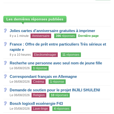
Les dernières réponses publiées
Jolies cartes d'anniversaire gratuites à imprimer
Il y a 1 minute
Anniversaire
396
réponses
Dernière page
France : Offre de prêt entre particuliers Très sérieux et
rapide e
Il y a 10 heures
Electroménager
11
réponses
Recherhe une personne avec seul nom de jeune fille
Le 06/08/2026
1
réponse
Correspondant français en Allemagne
Le 06/08/2026
Cinéma
1
réponse
Demande de soutien pour le projet INJILI SHULENI
Le 06/08/2026
Religion
10
réponses
Bosch logixx8 ecoénergie F43
Le 05/08/2026
Lave-linge
4
réponses