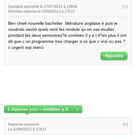
Question anonyme le 27/07/2012 à 13h58
[ ! ]
Dernière réponse le 02/08/2012 à 17h17
Ben chwé nouvelle bachelier  littérature anglaise é puis je 
voudrais savoir quels sont les module qu on vas etudier 
pondant les deux semestres?é combien il y a t il?en plus il ont 
dit que c un programme tres charger a ce que c vrai ou pas ?  
c urgent svp merci
Répondre
1 réponse
pour «
combien y il de module 1ere année anglais sys LMD?
»
Réponse anonyme
[ ! ]
Le 02/08/2012 é 17h17