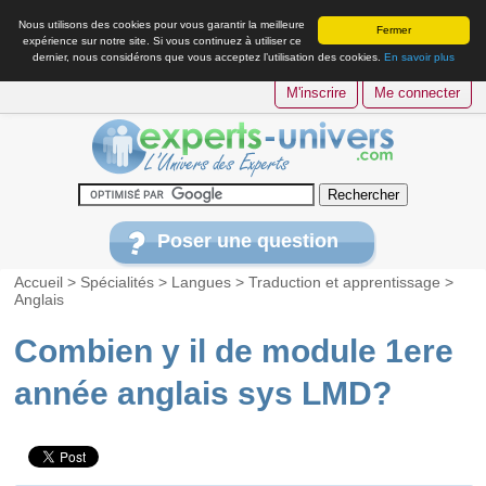
Nous utilisons des cookies pour vous garantir la meilleure
Fermer
expérience sur notre site. Si vous continuez à utiliser ce
dernier, nous considérons que vous acceptez l’utilisation des cookies.
En savoir plus
M'inscrire
Me connecter
Poser une question
Accueil
>
Spécialités
>
Langues
>
Traduction et apprentissage
>
Anglais
Combien y il de module 1ere
année anglais sys LMD?