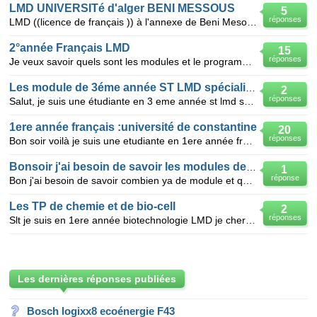
LMD UNIVERSITé d'alger BENI MESSOUS
5
réponses
LMD ((licence de français )) à l'annexe de Beni Mesous ,l'université d'Alger Unité fond n°
2°année Français LMD
15
réponses
Je veux savoir quels sont les modules et le programme de chaque module
Les module de 3éme année ST LMD spécialité de télo
2
réponses
Salut, je suis une étudiante en 3 eme année st lmd spécialité de télécommunication et je connais pas
1ere année français :université de constantine
20
réponses
Bon soir voilà je suis une etudiante en 1ere année français à l'université de constantine "mentouri"
Bonsoir j'ai besoin de savoir les modules de 2éme année fr
1
réponse
Bon j'ai besoin de savoir combien ya de module et quel sont !!!! de 2 éme année français of course s
Les TP de chemie et de bio-cell
2
réponses
Slt je suis en 1ere année biotechnologie LMD je cherche des TP de module chemie et biologie cellulai
Les dernières réponses publiées
Bosch logixx8 ecoénergie F43