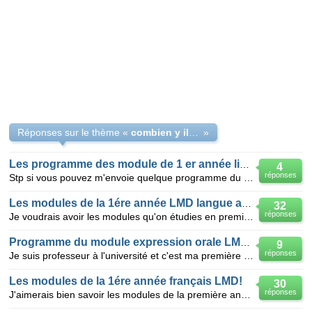
Réponses sur le thème «
combien y il de module 1ere année anglais sys LMD?
»
Les programme des module de 1 er année lisence d'englais lmd
4
réponses
Stp si vous pouvez m'envoie quelque programme du module de linguistic .methodology. leterary generes
Les modules de la 1ére année LMD langue anglaise
32
réponses
Je voudrais avoir les modules qu'on étudies en première année LMD de la langue anglaise alors c'est
Programme du module expression orale LMD français
9
réponses
Je suis professeur à l'université et c'est ma première année. Je recherche le programme des modules
Les modules de la 1ére année français LMD!
30
réponses
J'aimerais bien savoir les modules de la première année de Français LMD, et veuillez me donner une p