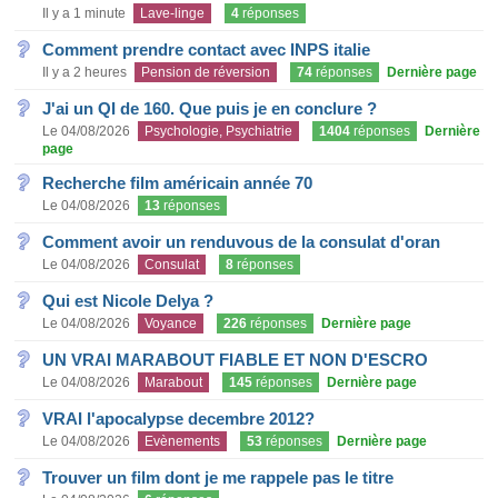
Il y a 1 minute
Lave-linge
4
réponses
Comment prendre contact avec INPS italie
Il y a 2 heures
Pension de réversion
74
réponses
Dernière page
J'ai un QI de 160. Que puis je en conclure ?
Le 04/08/2026
Psychologie, Psychiatrie
1404
réponses
Dernière
page
Recherche film américain année 70
Le 04/08/2026
13
réponses
Comment avoir un renduvous de la consulat d'oran
Le 04/08/2026
Consulat
8
réponses
Qui est Nicole Delya ?
Le 04/08/2026
Voyance
226
réponses
Dernière page
UN VRAI MARABOUT FIABLE ET NON D'ESCRO
Le 04/08/2026
Marabout
145
réponses
Dernière page
VRAI l'apocalypse decembre 2012?
Le 04/08/2026
Evènements
53
réponses
Dernière page
Trouver un film dont je me rappele pas le titre