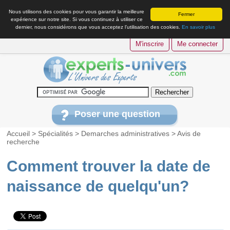
Nous utilisons des cookies pour vous garantir la meilleure
Fermer
expérience sur notre site. Si vous continuez à utiliser ce
dernier, nous considérons que vous acceptez l’utilisation des cookies.
En savoir plus
M'inscrire
Me connecter
Poser une question
Accueil
>
Spécialités
>
Demarches administratives
>
Avis de
recherche
Comment trouver la date de
naissance de quelqu'un?