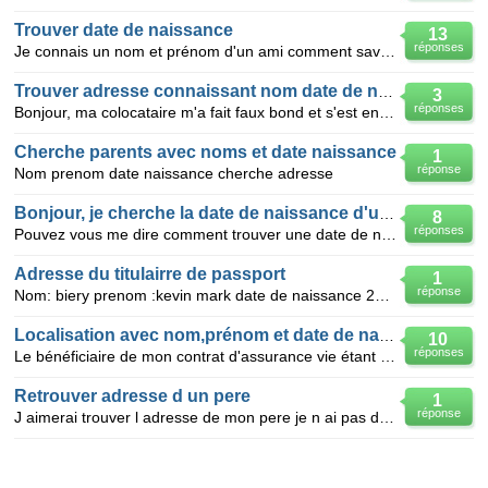
Trouver date de naissance
13
réponses
Je connais un nom et prénom d'un ami comment savoir sa date de naissance
Trouver adresse connaissant nom date de naissance
3
réponses
Bonjour, ma colocataire m'a fait faux bond et s'est enfuie en laissant un arriere de paiement imp
Cherche parents avec noms et date naissance
1
réponse
Nom prenom date naissance cherche adresse
Bonjour, je cherche la date de naissance d'une personne que j'ai connu
8
réponses
Pouvez vous me dire comment trouver une date de naissance avec le nom et prenom. merci a tous. cordi
Adresse du titulairre de passport
1
réponse
Nom: biery prenom :kevin mark date de naissance 22.07.1991 ne a changnau BE date emission 16.05.
Localisation avec nom,prénom et date de naissance
10
réponses
Le bénéficiaire de mon contrat d'assurance vie étant décédé, j'ai dû en désigner un autre, pour lequ
Retrouver adresse d un pere
1
réponse
J aimerai trouver l adresse de mon pere je n ai pas de nouvelle depuis 25 ans je n ai que son nom pr