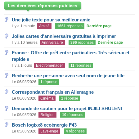
Les dernières réponses publiées
Une jolie texte pour sa meilleur amie
Il y a 1 minute
Amitié
1661
réponses
Dernière page
Jolies cartes d'anniversaire gratuites à imprimer
Il y a 10 heures
Anniversaire
396
réponses
Dernière page
France : Offre de prêt entre particuliers Très sérieux et
rapide e
Il y a 1 jours
Electroménager
11
réponses
Recherhe une personne avec seul nom de jeune fille
Le 06/08/2026
1
réponse
Correspondant français en Allemagne
Le 06/08/2026
Cinéma
1
réponse
Demande de soutien pour le projet INJILI SHULENI
Le 06/08/2026
Religion
10
réponses
Bosch logixx8 ecoénergie F43
Le 05/08/2026
Lave-linge
4
réponses