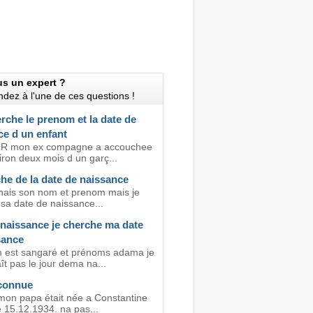
us un expert ?
dez à l'une de ces questions !
rche le prenom et la date de
ce d un enfant
 mon ex compagne a accouchee
viron deux mois d un garç...
he de la date de naissance
nnais son nom et prenom mais je
 sa date de naissance...
 naissance je cherche ma date
sance
est sangaré et prénoms adama je
t pas le jour dema na...
connue
mon papa était née a Constantine
e 15.12.1934. na pas...