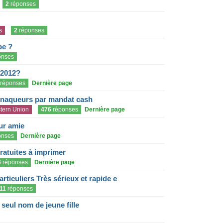
2
réponses
s
2
réponses
pe ?
onses
 2012?
réponses
Dernière page
rnaqueurs par mandat cash
tern Union
476
réponses
Dernière page
eur amie
onses
Dernière page
gratuites à imprimer
6
réponses
Dernière page
articuliers Très sérieux et rapide e
11
réponses
eul nom de jeune fille