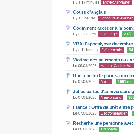
Il y a 17 minutes
MovieStarPlanet
Cours d'anglais
Il y a 3 heures
Concours et examen
Codmment accéder à la pom
Il y a 3 heures
Lave-linge
2
rép
VRAI l'apocalypse decembre
Il y a 11 heures
Evènements
54
Victime des paiements aux a
Le 08/08/2026
Mandat Cash et Wes
Une jolie texte pour sa meill
Le 07/08/2026
Amitié
1661
rép
Jolies cartes d'anniversaire 
Le 07/08/2026
Anniversaire
39
France : Offre de prêt entre p
Le 07/08/2026
Electroménager
Recherhe une personne avec s
Le 06/08/2026
1
réponse