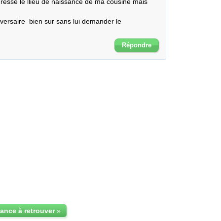
resse le llieu de naissance de ma cousine mais 
iversaire  bien sur sans lui demander le 
Répondre
ance à retrouver
»