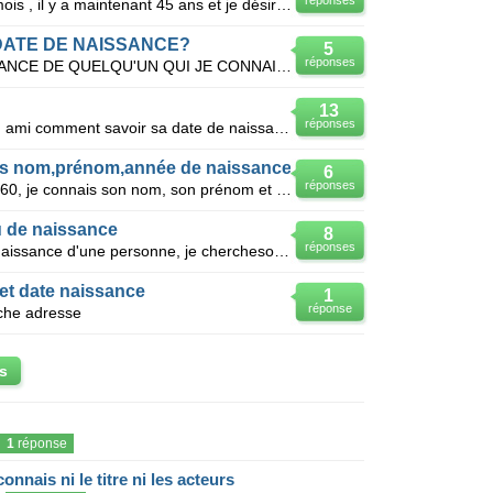
réponses
J'ai été abandonnée a l'age de 2 mois , il y a maintenant 45 ans et je désirerais retrouver ma mère
ATE DE NAISSANCE?
5
réponses
JE CHERCHE LA DATE DE NAISSANCE DE QUELQU'UN QUI JE CONNAIS QUE SANS NOM ET PRENOM ET SA DRESSE
13
réponses
Je connais un nom et prénom d'un ami comment savoir sa date de naissance
is nom,prénom,année de naissance
6
réponses
Je suis née de père inconnu en 1960, je connais son nom, son prénom et son année de naissance. C'est
eu de naissance
8
réponses
J'ai nom, prénom, date et lieu de naissance d'une personne, je chercheson adresse , un e-mail évent
et date naissance
1
réponse
che adresse
s
1
réponse
onnais ni le titre ni les acteurs