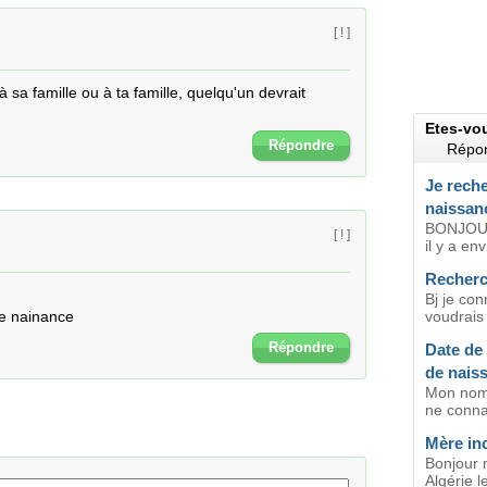
[ ! ]
sa famille ou à ta famille, quelqu'un devrait 
Etes-vo
Répondre
Répon
Je reche
naissan
BONJOUR
[ ! ]
il y a en
Recherc
Bj je co
de nainance
voudrais
Répondre
Date de
de nais
Mon nom 
ne connaî
Mère in
Bonjour 
Algérie l