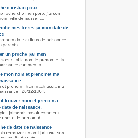
he christian poux
je recherche mon père, j'ai son
om, ville de naissanc...
rche mes freres jai nom date de
ce
prenom date et lieux de naissance
 parents...
er un proche par msn
soeur j ai le nom le prenom et la
naissance comment a...
de mon nom et prenomet ma
 naissance
 et prenom : hammach assia ma
naissance : 20/12/1964...
 trouver nom et prenom a
e date de naissance.
 plait jaimerais savoir comment
e nom et le prenom d...
he de date de naissance
is retrouver un ami j ai juste son
ec sa dte de nais...