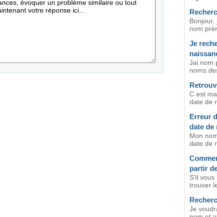
Recherc
Bonjour, 
nom prén
Je reche
naissan
Jai nom 
noms des
Retrouv
C est ma 
date de 
Erreur 
date de
Mon nom
date de 
Comment
partir d
S'il vous
trouver l
Recherc
Je voudra
nom et av