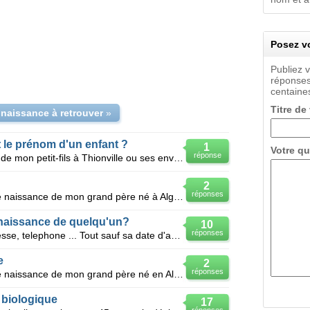
Posez vo
Publiez 
réponses
centaines
Titre de
 naissance à retrouver
»
 le prénom d'un enfant ?
1
Votre qu
réponse
Je viens d'apprendre la naissance de mon petit-fils à Thionville ou ses environs début janvier 2014.
2
réponses
Bonjour, Je souhaite avoir l'acte de naissance de mon grand père né à Alger vers 1924, je ne connai
naissance de quelqu'un?
10
réponses
Je connais son nom, prénom, adresse, telephone ... Tout sauf sa date d'anniversaire ..
e
2
réponses
Bonjour, Je souhaite avoir l'acte de naissance de mon grand père né en Algerie à paléstro 1880, je
biologique
17