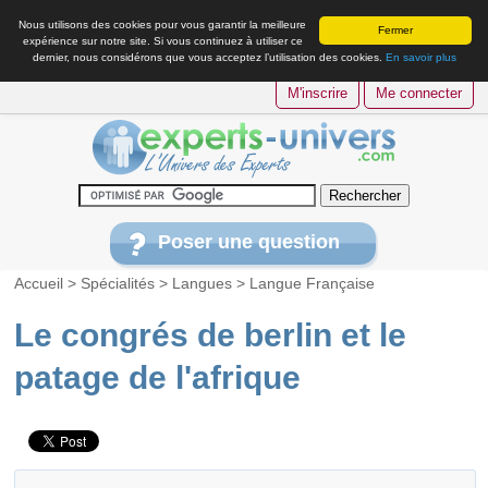
Nous utilisons des cookies pour vous garantir la meilleure
Fermer
expérience sur notre site. Si vous continuez à utiliser ce
dernier, nous considérons que vous acceptez l’utilisation des cookies.
En savoir plus
M'inscrire
Me connecter
Poser une question
Accueil
>
Spécialités
>
Langues
>
Langue Française
Le congrés de berlin et le
patage de l'afrique