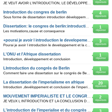
réponses
JE VEUT AVOIR L'INTRODUCTION, LE DÉVELOPPEMENT ET LA CONCLUSION DU CONGRES DE BERLIN DE LA GUERRE MO
Introduction du congres de berlin
4
réponses
Sous forme de dissertation introduction développement en plan détaillé puis conclusion
Dissertation: le congres de berlin:introduction,developement,conclusion.
1
réponse
Les motivations,cause et consequence
+pourai je avoir l introduction le developement et la conclu
3
réponses
Pourai je avoir l introduction le developpement et la conclusion de congrès de berlin 1884 1885
L'ONU et l'Afrique dissertation
1
réponse
Introduction, développement et conclusion
LIntroduction du congrés de Berlin
1
réponse
Comment faire une dissertation sur le congrés de Berlin
La dissertation de l'imperialisme en afrique
20
réponses
Introduction ,devéloppement et conclusion de l'imperialisme en afrique
MOUVEMENT IMPERIALISTE ET LE CONGRES DE BERLIN
2
réponses
JE VEUX L INTRODUCTION ET LA CONCLUSION DU MOUVEMENT IMPERIALISTE ET LE CONGRES DE BERLIN
L'introduction de l'imperialise et du congrès de berlin
3