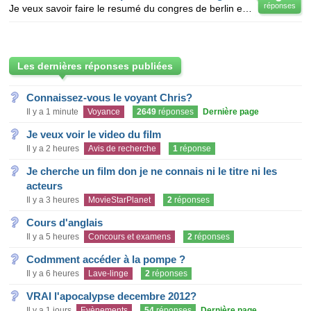
réponses
Je veux savoir faire le resumé du congres de berlin et l'imperialisme en afrqiue au 19siecle
Les dernières réponses publiées
Connaissez-vous le voyant Chris?
Il y a 1 minute
Voyance
2649
réponses
Dernière page
Je veux voir le video du film
Il y a 2 heures
Avis de recherche
1
réponse
Je cherche un film don je ne connais ni le titre ni les
acteurs
Il y a 3 heures
MovieStarPlanet
2
réponses
Cours d'anglais
Il y a 5 heures
Concours et examens
2
réponses
Codmment accéder à la pompe ?
Il y a 6 heures
Lave-linge
2
réponses
VRAI l'apocalypse decembre 2012?
Il y a 1 jours
Evènements
54
réponses
Dernière page