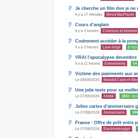
Je cherche un film don je ne c
Il y a 17 minutes
MovieStarPlanet
Cours d'anglais
Il y a 3 heures
Concours et examen
Codmment accéder à la pom
Il y a 3 heures
Lave-linge
2
rép
VRAI l'apocalypse decembre
Il y a 11 heures
Evènements
54
Victime des paiements aux a
Le 08/08/2026
Mandat Cash et Wes
Une jolie texte pour sa meill
Le 07/08/2026
Amitié
1661
rép
Jolies cartes d'anniversaire 
Le 07/08/2026
Anniversaire
39
France : Offre de prêt entre p
Le 07/08/2026
Electroménager