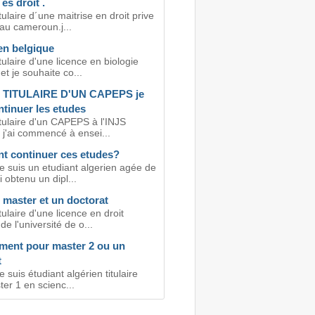
es droit .
itulaire d´une maitrise en droit prive
au cameroun.j...
en belgique
itulaire d'une licence en biologie
et je souhaite co...
 TITULAIRE D'UN CAPEPS je
tinuer les etudes
itulaire d'un CAPEPS à l'INJS
 j'ai commencé à ensei...
 continuer ces etudes?
e suis un etudiant algerien agée de
i obtenu un dipl...
 master et un doctorat
itulaire d'une licence en droit
de l'université de o...
ment pour master 2 ou un
t
e suis étudiant algérien titulaire
er 1 en scienc...