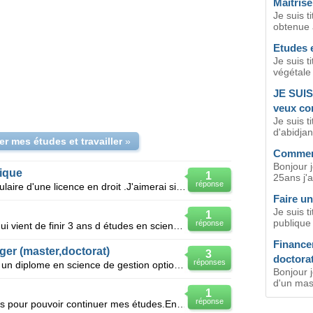
Maitrise 
Je suis t
obtenue 
Etudes 
Je suis t
végétale 
JE SUIS
veux con
Je suis t
d'abidjan
r mes études et travailler
»
Comment
Bonjour j
gique
1
25ans j'a
réponse
Bonjour je suis camerounaise et titulaire d'une licence en droit .J'aimerai si possible continuer m
Faire un
Je suis t
1
publique 
réponse
Je suis un jeune étudiant africain qui vient de finir 3 ans d études en sciences dentaires.et qui dé
Finance
er (master,doctorat)
3
doctora
réponses
Bsr, je suis algerienne et titulaire d un diplome en science de gestion option finance et je desire
Bonjour j
d'un mast
1
réponse
J'aimerai avoir une bourse d'études pour pouvoir continuer mes études.En effet je suis titulaire d'u