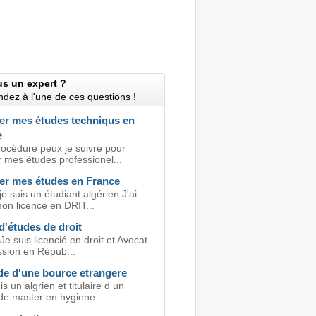
us un expert ?
dez à l'une de ces questions !
er mes études techniqus en
e
rocédure peux je suivre pour
 mes études professionel...
er mes études en France
je suis un étudiant algérien.J'ai
on licence en DRIT...
d'études de droit
Je suis licencié en droit et Avocat
ssion en Répub...
e d'une bource etrangere
is un algrien et titulaire d un
de master en hygiene...