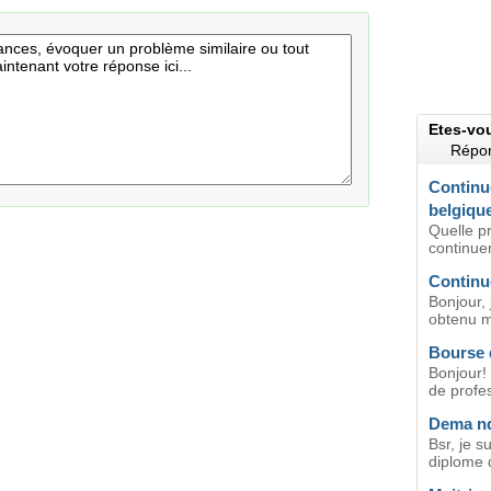
Etes-vo
Répon
Continu
belgiqu
Quelle p
continuer
Continu
Bonjour, 
obtenu m
Bourse 
Bonjour! 
de profe
Dema nd
Bsr, je su
diplome 