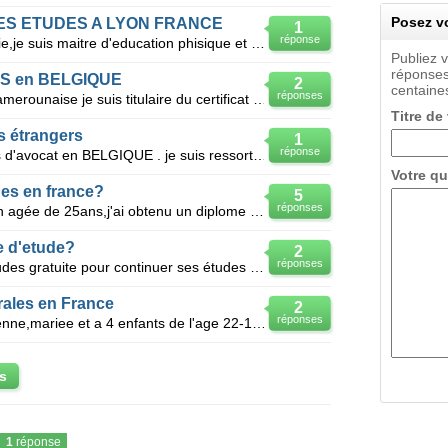
Posez vo
ES ETUDES A LYON FRANCE
1
réponse
Je suis tunisien qui réside en tunisie,je suis maitre d'education phisique et sportive,j'ai eu mon d
Publiez 
réponses
PS en BELGIQUE
2
centaines
réponses
Je suis un africain de nationalité camerounaise je suis titulaire du certificat d'aptitude au profes
Titre de
 étrangers
1
réponse
Je souhaiterais passer le concours d'avocat en BELGIQUE . je suis ressortissant Français et ai obten
Votre qu
es en france?
5
réponses
Bonjour je suis un etudiant algerien agée de 25ans,j'ai obtenu un diplome de technicien supérieur en
 d'etude?
2
réponses
Comment obtenir une bourse d'etudes gratuite pour continuer ses études de master 2 et doctorat. je v
ales en France
2
réponses
Je suis arabe Palestinienne chretienne,mariee et a 4 enfants de l'age 22-16 ans. J'ai fait le master
s
1
réponse