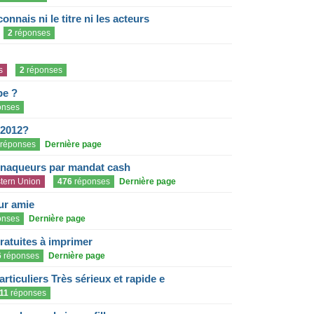
onnais ni le titre ni les acteurs
2
réponses
s
2
réponses
pe ?
onses
 2012?
réponses
Dernière page
rnaqueurs par mandat cash
tern Union
476
réponses
Dernière page
eur amie
onses
Dernière page
gratuites à imprimer
6
réponses
Dernière page
articuliers Très sérieux et rapide e
11
réponses