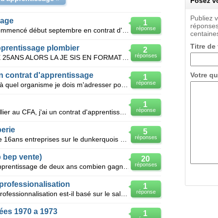
Posez vo
Publiez 
sage
1
réponses
réponse
Ai je droit au chomage en ayant commencé début septembre en contrat d'apprentissage le CFA veut fa
centaines
Titre de
pprentissage plombier
2
réponses
BONJOUR JE SUIS UN JEUNE DE 25ANS ALORS LA JE SIS EN FORMATION PLOMBIER DONC JE CHERCHE UN CONTRAT D
n contrat d'apprentissage
Votre qu
1
réponse
Bonjour! pourriez-vous m'indiquer à quel organisme je dois m'adresser pour retrouver la trace de mo
1
réponse
Actuellement je suis apprenti métallier au CFA, j'ai un contrat d'apprentissage de 2 ans, chez un pa
erie
5
réponses
Bonjour recherche pour mon fils de 16ans entreprises sur le dunkerquois qui recrute en contrat d app
 bep vente)
20
réponses
J'ai 22 ans;si je fais un contrat d'apprentissage de deux ans combien gagnerai-je?
professionalisation
1
réponse
Le salaire effectif d'un contrat de professionnalisation est-il basé sur le salaire brut dans le mem
ées 1970 a 1973
1