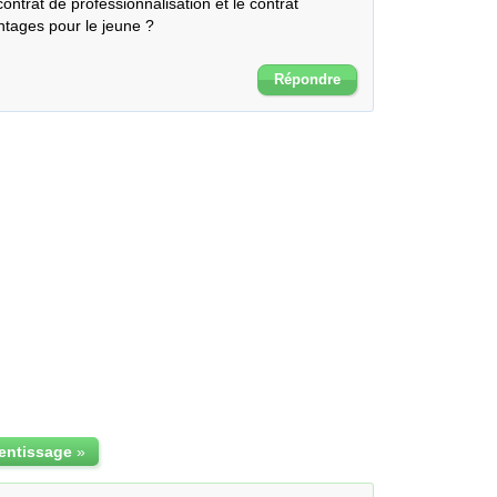
contrat de professionnalisation et le contrat 
tages pour le jeune ? 

Répondre
entissage
»