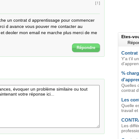
[ ! ]
rche un contrat d apprentissage pour commencer 
ci d avance vous pouver me contacter au 
t deoler mon email ne marche plus merci de me 
Etes-vo
Répon
Répondre
Contrat 
Y'a t'il 
d'apprent
% charg
d'appre
Quelles c
contrat d
Les cont
Quelle es
travail et
CONTR
Les diffé
profession