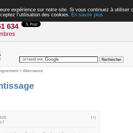
eure expérience sur notre site. Si vous continuez à utiliser
ceptez l’utilisation des cookies.
En savoir plus
61 634
mbres
eignement
>
Alternance
ntissage
3h25
[ ! ]
h17