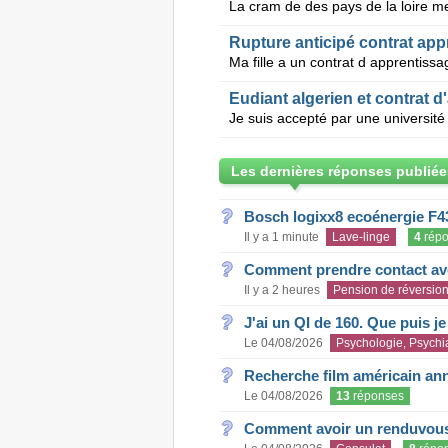
Rupture anticipé contrat app
Eudiant algerien et contrat 
Les dernières réponses publiée
Bosch logixx8 ecoénergie F4
Il y a 1 minute
Lave-linge
4
répo
Comment prendre contact ave
Il y a 2 heures
Pension de réversio
J'ai un QI de 160. Que puis j
Le 04/08/2026
Psychologie, Psychia
Recherche film américain an
Le 04/08/2026
13
réponses
Comment avoir un renduvous 