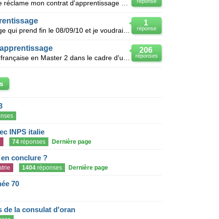
réponse
La cram de des pays de la loire me réclame mon contrat d'apprentissage des années 1970 a 1973 que je
rentissage
1
réponse
Ma fille a un contrat d apprentissage qui prend fin le 08/09/10 et je voudrais savoir si elle obtien
d'apprentissage
206
réponses
Je suis accepté par une université française en Master 2 dans le cadre d'un contrat d'apprentissage,
s
3
nses
c INPS italie
n
74
réponses
Dernière page
e en conclure ?
trie
1404
réponses
Dernière page
née 70
de la consulat d'oran