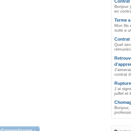
Contrat
Bonjour j
en contra
Terme a
Mon fils 
suite a u
Contrat
Quel ser
rémunéra
Retrouve
d'appre
J'aimerai
contrat d
Rupture
J ai sign
juillet et 
Chomage
Bonjour, 
professio
 d'apprentissage
»