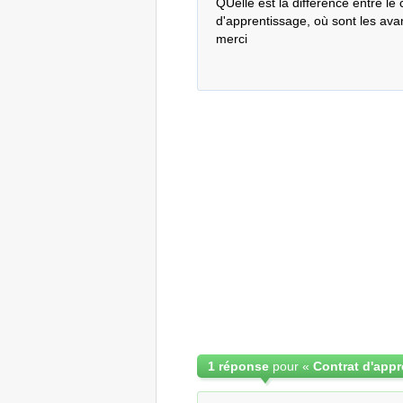
QUelle est la différence entre le 
d'apprentissage, où sont les avan
merci
1 réponse
pour «
Contrat d'appr