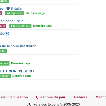
onses
c INPS italie
n
74
réponses
Dernière page
e en conclure ?
trie
1404
réponses
Dernière page
née 70
de la consulat d'oran
nses
onses
Dernière page
E ET NON D'ESCRO
ponses
Dernière page
ser une question
Questions du jour
Archives
Mentio
L'Univers des Experts © 2005-2020