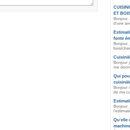
CUISIN
ET BOIS
Bonjour, 
d'une anc
Estimati
fonte ém
Bonjour,
bois/cha
Cuisiniè
Bonjour j
me donne
Qui pour
cuisini
Bonjour i
de ma cui
Estimati
Bonjour,
l'estimati
Qu'elle 
machine