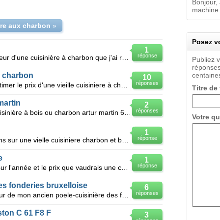
Bonjour,
machine 
ére aux charbon
»
Posez vo
1
réponse
Bonjour, j'aimerais connaître la valeur d'une cuisinière à charbon que j'ai récupéré dans un grenie
Publiez 
réponses
 à charbon
centaines
10
réponses
Bonjour, je souhaiterais pouvoir estimer le prix d'une vieille cuisiniere à charbon,en fonte et en
Titre de
martin
2
réponses
Je souhaiterais vendre un vielle cuisinière à bois ou charbon artur martin 6020A, en émaille blanche
Votre qu
1
réponse
Bonjour, je cherche des informations sur une vielle cuisiniere charbon et bois que j'ai récupéré.il
e
1
réponse
Bonjour, je voudrais avoir un avis sur l'année et le prix que vaudrais une cuisiniere bois charbo
s fonderies bruxelloise
6
réponses
Bonjour, j'aimerai connaitre la valeur de mon ancien poele-cuisinière des fonderies Bruxelloises HAR
ston C 61 F8 F
3