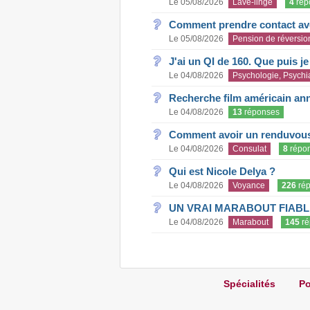
Le 05/08/2026
Lave-linge
4
rép
Comment prendre contact ave
Le 05/08/2026
Pension de réversio
J'ai un QI de 160. Que puis j
Le 04/08/2026
Psychologie, Psychia
Recherche film américain an
Le 04/08/2026
13
réponses
Comment avoir un renduvous 
Le 04/08/2026
Consulat
8
répo
Qui est Nicole Delya ?
Le 04/08/2026
Voyance
226
rép
UN VRAI MARABOUT FIABL
Le 04/08/2026
Marabout
145
ré
Spécialités
Po