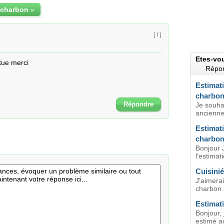
 charbon
»
[ ! ]
Etes-vo
tue merci
Répon
Estimati
charbo
Répondre
Je souhai
ancienne 
Estimati
charbo
Bonjour 
l'estimat
Cuisini
J'aimerai
charbon 
Estimati
Bonjour, 
estimé ac