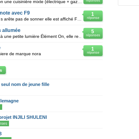
réponses
Voilà, nous avons acheté d'occasion une cuisinière mixte (électrique + gaz) il y a environ 1 an, nou
gnote avec F9
1
réponse
Bjr ma cuisinière marque frigidaire s arête pas de sonner elle est affiché F9 que je dois faire svp
s allumée
5
réponses
Ma cuisinière de marque frigidaire à une petite lumière Élément On, elle reste toujours allumé, même
e
1
réponse
niere de marque nora
s
eul nom de jeune fille
llemagne
e
projet INJILI SHULENI
nses
3