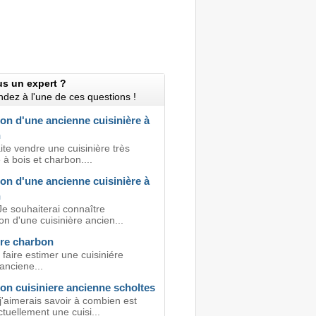
us un expert ?
dez à l'une de ces questions !
on d'une ancienne cuisinière à
n
te vendre une cuisinière très
à bois et charbon....
on d'une ancienne cuisinière à
n
Je souhaiterai connaître
ion d'une cuisinière ancien...
ére charbon
 faire estimer une cuisiniére
anciene...
on cuisiniere ancienne scholtes
j'aimerais savoir à combien est
tuellement une cuisi...