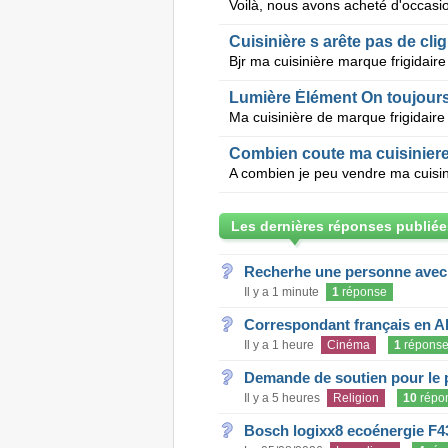
Cuisinière s arête pas de cli
Lumière Élément On toujour
Combien coute ma cuisinier
A combien je peu vendre ma cuisi
Les dernières réponses publiée
Recherhe une personne avec s
Il y a 1 minute
1
réponse
Correspondant français en A
Il y a 1 heure
Cinéma
1
répons
Demande de soutien pour le 
Il y a 5 heures
Religion
10
répo
Bosch logixx8 ecoénergie F4