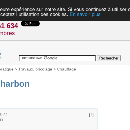
eure expérience sur notre site. Si vous continuez à utiliser
ceptez l’utilisation des cookies.
En savoir plus
61 634
mbres
pratique
>
Travaux, bricolage
>
Chauffage
charbon
07h32
[ ! ]
38