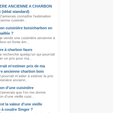
IERE ANCIENNE A CHARBON
 (idéal standard)
J'aimerais connaître l'estimation
ienne cuisinièr...
on cuisinière bois/charbon en
aillée ?
 je vends une cuisinière ancienne à
rbon en fonte ém...
re à charbon faure
e recherche quelqu’un qui pourrait
r un prix pour ma...
rait m'estimer prix de ma
ère ancienne charbon bois
l pourrait m'aider à estimer le prix
sinière ancienn...
on d'une cuisinière
 j'aimerais que l'on me donne
on d'une vieille cuisi...
est la valeur d'une vieille
 à coudre Singer ?