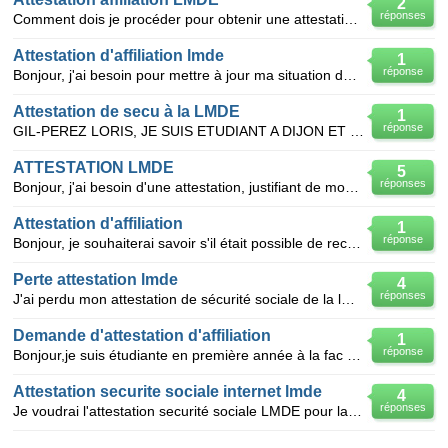
2
réponses
Comment dois je procéder pour obtenir une attestation d'affiliation à la LMDE
Attestation d'affiliation lmde
1
réponse
Bonjour, j'ai besoin pour mettre à jour ma situation de l'attestation d'affiliation LMDE pour la
Attestation de secu à la LMDE
1
réponse
GIL-PEREZ LORIS, JE SUIS ETUDIANT A DIJON ET JE SOUHAITE RECEVOIR UNE ATTESTATION DE SECURITE SOCIAL
ATTESTATION LMDE
5
réponses
Bonjour, j'ai besoin d'une attestation, justifiant de mon affiliation à la LMDE, comment faire?
Attestation d'affiliation
1
réponse
Bonjour, je souhaiterai savoir s'il était possible de recevoir une attestation d'affiliation à la LM
Perte attestation lmde
4
réponses
J'ai perdu mon attestation de sécurité sociale de la lmde. Est-il possible d'en obtenir une autre?
Demande d'attestation d'affiliation
1
réponse
Bonjour,je suis étudiante en première année à la fac et j'aimerai savoir comment obtenir une attesta
Attestation securite sociale internet lmde
4
réponses
Je voudrai l'attestation securité sociale LMDE pour la fournir a ma mutuelle a l'avance merci ;