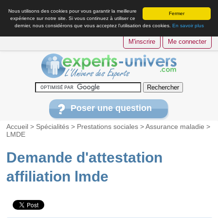
Nous utilisons des cookies pour vous garantir la meilleure
Fermer
expérience sur notre site. Si vous continuez à utiliser ce
dernier, nous considérons que vous acceptez l’utilisation des cookies.
En savoir plus
M'inscrire
Me connecter
Poser une question
Accueil
>
Spécialités
>
Prestations sociales
>
Assurance maladie
>
LMDE
Demande d'attestation
affiliation lmde