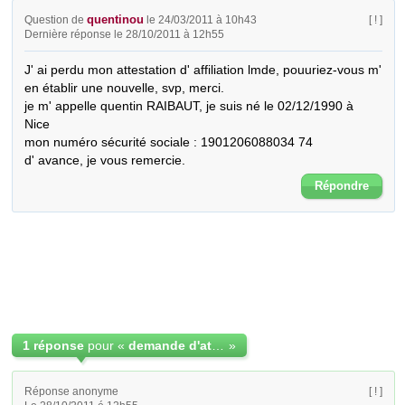
quentinou
Question de
le 24/03/2011 à 10h43
[ ! ]
Dernière réponse le 28/10/2011 à 12h55
J' ai perdu mon attestation d' affiliation lmde, pouuriez-vous m' 
en établir une nouvelle, svp, merci.

je m' appelle quentin RAIBAUT, je suis né le 02/12/1990 à 
Nice

mon numéro sécurité sociale : 1901206088034 74

d' avance, je vous remercie.
Répondre
1 réponse
pour «
demande d'attestation affiliation lmde
»
Réponse anonyme
[ ! ]