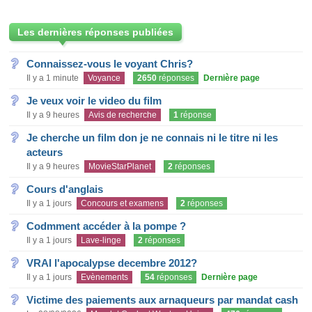
Les dernières réponses publiées
Connaissez-vous le voyant Chris?
Il y a 1 minute
Voyance
2650
réponses
Dernière page
Je veux voir le video du film
Il y a 9 heures
Avis de recherche
1
réponse
Je cherche un film don je ne connais ni le titre ni les
acteurs
Il y a 9 heures
MovieStarPlanet
2
réponses
Cours d'anglais
Il y a 1 jours
Concours et examens
2
réponses
Codmment accéder à la pompe ?
Il y a 1 jours
Lave-linge
2
réponses
VRAI l'apocalypse decembre 2012?
Il y a 1 jours
Evènements
54
réponses
Dernière page
Victime des paiements aux arnaqueurs par mandat cash