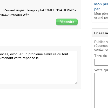
Mon per
per
im Reward âš¡âš¡ telegra.ph/COMPENSATION-05-
Mon père
04425fcf3ab& ðŸ’°
grand pè
Répondre
Posez vo
Publiez 
réponses
centaines
Titre de
Votre qu