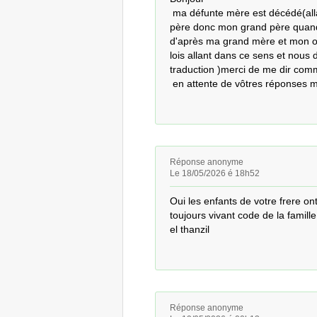
 ma défunte mère est décédé(allah yerhamha) du vivant de son père (2008) son 
père donc mon grand père quand
d'après ma grand mère et mon onc
lois allant dans ce sens et nous dé
traduction )merci de me dir comme
 en attente de vôtres réponses 
Réponse anonyme
Le 18/05/2026 é 18h52
Oui les enfants de votre frere ont 
toujours vivant code de la famille
el thanzil
Réponse anonyme