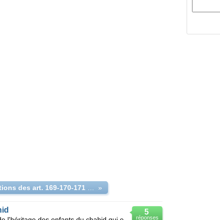
Dispositions des art. 169-170-171 et 172 du code de la famille Algérie
»
hid
5
réponses
Je voudrais soulever le problème de l'héritage des enfants du chahid qui est décédé avant son père .