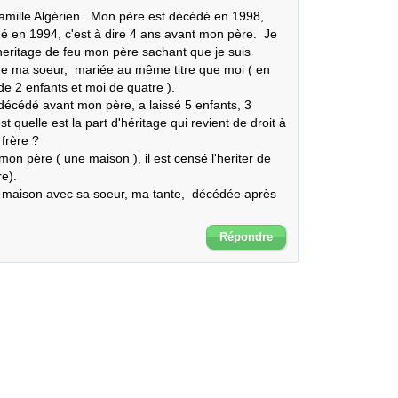
mille Algérien.  Mon père est décédé en 1998, 
é en 1994, c'est à dire 4 ans avant mon père.  Je 
heritage de feu mon père sachant que je suis 
e ma soeur,  mariée au même titre que moi ( en 
 2 enfants et moi de quatre ).

écédé avant mon père, a laissé 5 enfants, 3 
t quelle est la part d'héritage qui revient de droit à 
rère ? 

mon père ( une maison ), il est censé l'heriter de 
).

 maison avec sa soeur, ma tante,  décédée après 
Répondre