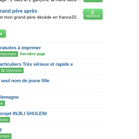
rand père après
2
réponses
Mon père décédé en france 2002 et mon grand père décède en france2012 ,on est 4 frères et 5 soeurs
s
gratuites à imprimer
réponses
Dernière page
articuliers Très sérieux et rapide e
11
réponses
eul nom de jeune fille
llemagne
se
projet INJILI SHULENI
nses
3
onses