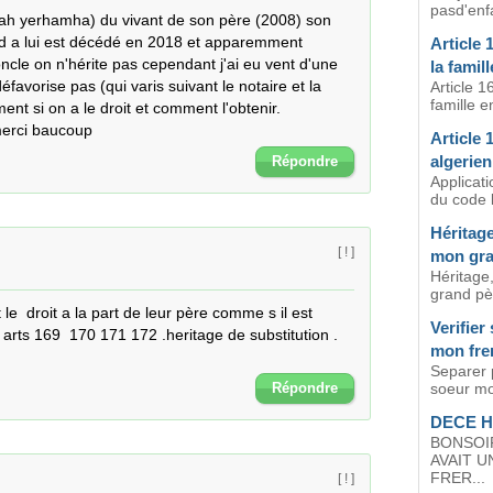
pasd'enf
 a lui est décédé en 2018 et apparemment 
Article 
le on n'hérite pas cependant j'ai eu vent d'une 
la famill
favorise pas (qui varis suivant le notaire et la 
Article 
famille e
nt si on a le droit et comment l'obtenir.

merci baucoup
Article 
algerien
Répondre
Applicati
du code la
Héritag
[ ! ]
mon gra
Héritage
grand pèr
le  droit a la part de leur père comme s il est 
Verifier
 arts 169  170 171 172 .heritage de substitution .

mon fre
Separer p
Répondre
soeur mo
DECE H
BONSOI
AVAIT U
FRER...
[ ! ]