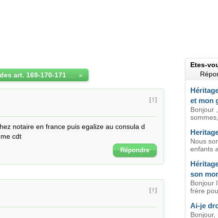
Etes-vo
Répon
Dispositions des art. 169-170-171 et 172 du code de la famille Algérie
»
Héritag
et mon 
[ ! ]
Bonjour ,
sommes, 
chez notaire en france puis egalize au consula d 
Heritage
eme cdt
Nous so
enfants a
Répondre
Héritag
son mor
Bonjour l
frère pou
[ ! ]
Ai-je dr
Bonjour, 