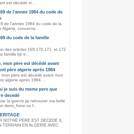
ant est décédé m...
169 de l'annee 1984 du code de
e
169 de l'année 1984 du code de la
n Algérie, concerna...
169 du code de la famille
on des articles 169,170,171, et 172
 famille bjr e...
e, mon père est décédé avant
nd père algerie aprés 1984
, mon père est décédé avant mon
e algerie aprés 1984....
 si je suis du meme pere que
re decedé
ar la guerre jai retrouver ma belle
n demi_frere ou f...
ERITAGE
R NOTRE PERE EST DECEDE IL
N TERRAIN EN ALGERIE AVEC