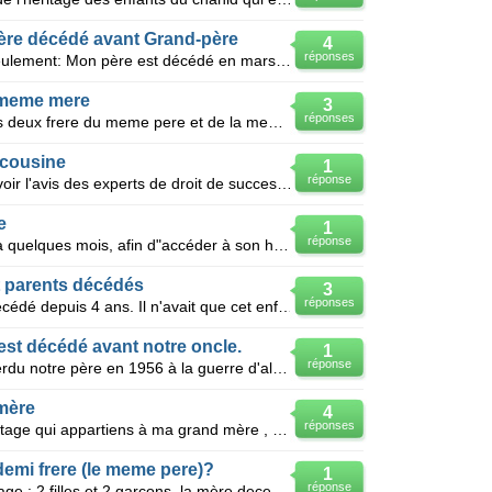
 Père décédé avant Grand-père
4
réponses
Mon grand-Père avait 2 enfants seulement: Mon père est décédé en mars 2003 et mon Grand-père bien ap
a meme mere
3
réponses
Salam o haleykoum, nous sommes deux frere du meme pere et de la meme mere, nous avons un demi frer
 cousine
1
réponse
Bonjour tout le monde je voulais avoir l'avis des experts de droit de succession en Algérie sur un
e
1
réponse
Bonjour Mon frère est décédé il y a quelques mois, afin d"accéder à son héritage le notaire me de
t parents décédés
3
réponses
Bonjour, Le pére de mon fils est décédé depuis 4 ans. Il n'avait que cet enfant. Je viens d'appren
 est décédé avant notre oncle.
1
réponse
Bonjour, Ma soeur et moi avons perdu notre père en 1956 à la guerre d'algérie(Chahid). Notre oncle
mère
4
réponses
Urgent , en viens découvrir un héritage qui appartiens à ma grand mère , qui a laissé un fils et
demi frere (le meme pere)?
1
réponse
Description de la famille : 1er mariage : 2 filles et 2 garçons, la mère decede 2è mariage pour