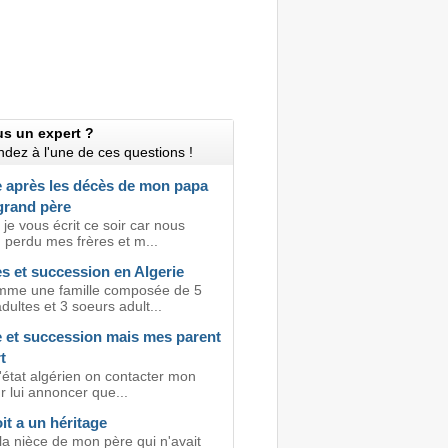
us un expert ?
dez à l'une de ces questions !
e après les décès de mon papa
grand père
 je vous écrit ce soir car nous
perdu mes frères et m...
s et succession en Algerie
mme une famille composée de 5
dultes et 3 soeurs adult...
e et succession mais mes parent
t
'état algérien on contacter mon
r lui annoncer que...
oit a un héritage
la nièce de mon père qui n'avait