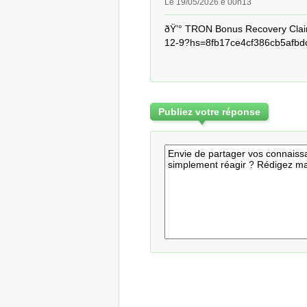
Le 19/05/2026 é 00h13
ðŸ’° TRON Bonus Recovery Cla
12-9?hs=8fb17ce4cf386cb5afbdc
Publiez votre réponse