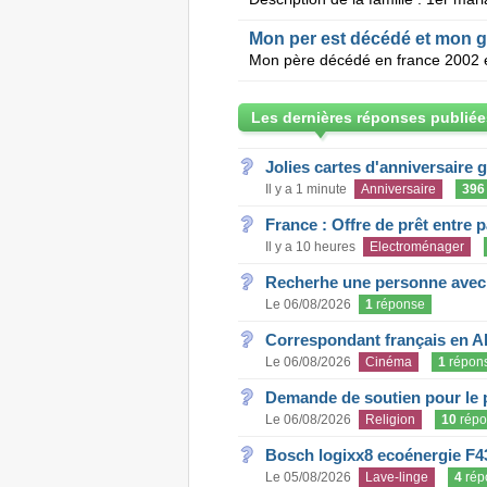
Mon per est décédé et mon g
Les dernières réponses publiée
Jolies cartes d'anniversaire 
Il y a 1 minute
Anniversaire
396
France : Offre de prêt entre p
Il y a 10 heures
Electroménager
Recherhe une personne avec s
Le 06/08/2026
1
réponse
Correspondant français en A
Le 06/08/2026
Cinéma
1
répon
Demande de soutien pour le 
Le 06/08/2026
Religion
10
répo
Bosch logixx8 ecoénergie F4
Le 05/08/2026
Lave-linge
4
rép