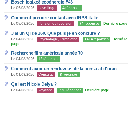
Bosch logixx8 ecoénergie F43
Le 05/08/2026
Lave-linge
4
réponses
Comment prendre contact avec INPS italie
Le 05/08/2026
Pension de réversion
74
réponses
Dernière page
J'ai un QI de 160. Que puis je en conclure ?
Le 04/08/2026
Psychologie, Psychiatrie
1404
réponses
Dernière
page
Recherche film américain année 70
Le 04/08/2026
13
réponses
Comment avoir un renduvous de la consulat d'oran
Le 04/08/2026
Consulat
8
réponses
Qui est Nicole Delya ?
Le 04/08/2026
Voyance
226
réponses
Dernière page