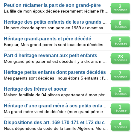
Peut'on réclamer la part de son grand-père
2
réponses
La fille de mon époux décédé recemment réclame l'héritage de son grand-père décédé ily a 27 ans ,nou
Heritage des petits enfants de leurs grands parents.
6
réponses
Un pere decede apres son pere en 1989 et avant sa mere,ses enfants ont ils le droit a l'heritage la
Héritage grand-parents et père décédé
9
réponses
Bonjour, Mes grand-parents sont tous deux décédés. ils avaient 14 enfants. Mon père est décédé en 2
Part d heritage revenant aux petit enfants
23
réponses
Mon grand père paternel est décédé il y a dix ans mon père décédé aussi il y a 8 ans et ma grand mèr
Héritage petits enfants dont parents décédés
7
réponses
Mes parents sont décédés ; nous étions 5 enfants ; l'un est décédé laissant lui-même 2 enfants . no
Heritage des frères et soeur
2
réponses
Maison familiale de 04 pièces appartenant à mon père qui est le grand père des petits enfants ma qu
Héritage d'une grand mère à ses petits enfants.
1
réponse
Ma grand mère vient de décéder (mon grand père est décédé il y a 10 ans) Elle avait une fille et un
Dispositions des art. 169-170-171 et 172 du code de la famille Algérie
4
réponses
Nous dépendons du code de la famille Algérien. Mon père est décédé en 1998, après mon frère qui lui