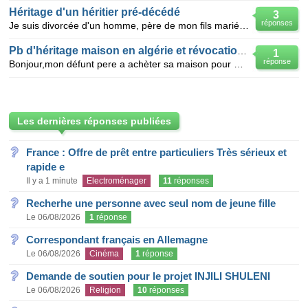
Héritage d'un héritier pré-décédé
3
réponses
Je suis divorcée d'un homme, père de mon fils marié et décédé sans enfant. Cet homme, remarié, n'a
Pb d'héritage maison en algérie et révocation de donnation
1
réponse
Bonjour,mon défunt pere a achèter sa maison pour moitié et l autre moité en donnation a son pére en
Les dernières réponses publiées
France : Offre de prêt entre particuliers Très sérieux et
rapide e
Il y a 1 minute
Electroménager
11
réponses
Recherhe une personne avec seul nom de jeune fille
Le 06/08/2026
1
réponse
Correspondant français en Allemagne
Le 06/08/2026
Cinéma
1
réponse
Demande de soutien pour le projet INJILI SHULENI
Le 06/08/2026
Religion
10
réponses