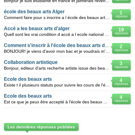
Bonjour je suis étudiante en france et jaimerais revenir en algérie et entrer au beaux arts , mais l
école des beaux arts Alger
1
réponse
Comment faire pour s inscrire a l école des beaux arts d Alger et quelle sont les conditions pour s
Accé a les beaux arts d'alger
19
réponses
Quell sont les vrai condition d accé a l ecole national des beaux-arts d'alger en 2009 ? et puis que
Comment s'inscrir à l'école des beaux arts d'alger
2
réponses
BONJOUR! je viens d'avoir mon bac et je voudrais m'inscrir à l'école supérieur des beaux arts! seule
Collaboration artistique
3
réponses
Bonjour, editeur d'arts recherhe artiste issue des beaux arts D'ALGER pour la realisation d'un livre
Ecole des beaux arts
4
réponses
Existe t il plusieurs statuts pour suivre les cours de l'école des beaux arts(ex: candidat libre) me
Ecole des beaux arts
4
réponses
Est ce que je peux être accepté à l'école des beaux arts Algérie avec le niveau terminal ? je voudra
Les dernières réponses publiées