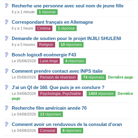
Recherhe une personne avec seul nom de jeune fille
Il y a 1 minute
1
réponse
Correspondant français en Allemagne
Il y a 1 heure
Cinéma
1
réponse
Demande de soutien pour le projet INJILI SHULENI
Il y a 5 heures
Religion
10
réponses
Bosch logixx8 ecoénergie F43
Le 05/08/2026
Lave-linge
4
réponses
Comment prendre contact avec INPS italie
Le 05/08/2026
Pension de réversion
74
réponses
Dernière page
J'ai un QI de 160. Que puis je en conclure ?
Le 04/08/2026
Psychologie, Psychiatrie
1404
réponses
Dernière
page
Recherche film américain année 70
Le 04/08/2026
13
réponses
Comment avoir un renduvous de la consulat d'oran
Le 04/08/2026
Consulat
8
réponses