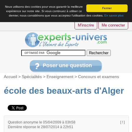
Nous utilisons des cookies pour vous garantir la meilleure
Fermer
expérience sur notre site. Si vous continuez à utiliser ce
dernier, nous considérons que vous acceptez l’utilisation des cookies.
En savoir plus
M'inscrire
Me connecter
Poser une question
Accueil
>
Spécialités
>
Enseignement
>
Concours et examens
école des beaux-arts d'Alger
Question anonyme le 05/04/2009 à 03h58
[ ! ]
Dernière réponse le 28/07/2014 à 22h51