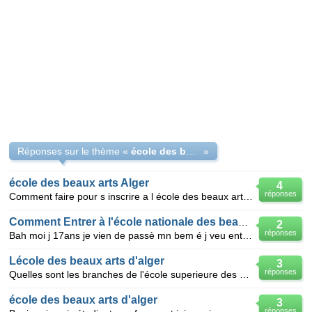
Réponses sur le thème «
école des beaux-arts d'Alger
»
école des beaux arts Alger
4
réponses
Comment faire pour s inscrire a l école des beaux arts d Alger et quelle sont les conditions de l in
Comment Entrer à l'école nationale des beaux arts d'Alger
2
réponses
Bah moi j 17ans je vien de passè mn bem é j veu entrè a l'école nationale des beaux arts d'Alger ask
Lécole des beaux arts d'alger
3
réponses
Quelles sont les branches de l'école superieure des beaux arts d'alger??
école des beaux arts d'alger
3
réponses