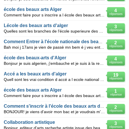
école des beaux arts Alger
4
réponses
Comment faire pour s inscrire a l école des beaux arts d Alger et quelle sont les conditions de l in
Lécole des beaux arts d'alger
3
réponses
Quelles sont les branches de l'école superieure des beaux arts d'alger??
Comment Entrer à l'école nationale des beaux arts d'Alger
2
réponses
Bah moi j 17ans je vien de passè mn bem é j veu entrè a l'école nationale des beaux arts d'Alger ask
école des beaux-arts d'Alger
4
réponses
Bonjour je suis algerien, j'embauche et je suis à la recherche d'étudiants des beaux-arts d'Alger ma
Accé a les beaux arts d'alger
19
réponses
Quell sont les vrai condition d accé a l ecole national des beaux-arts d'alger en 2009 ? et puis que
école des beaux arts Alger
1
réponse
Comment faire pour s inscrire a l école des beaux arts d Alger et quelle sont les conditions pour s
Comment s'inscrir à l'école des beaux arts d'alger
2
réponses
BONJOUR! je viens d'avoir mon bac et je voudrais m'inscrir à l'école supérieur des beaux arts! seule
Collaboration artistique
3
réponses
Bonjour, editeur d'arts recherhe artiste issue des beaux arts D'ALGER pour la realisation d'un livre