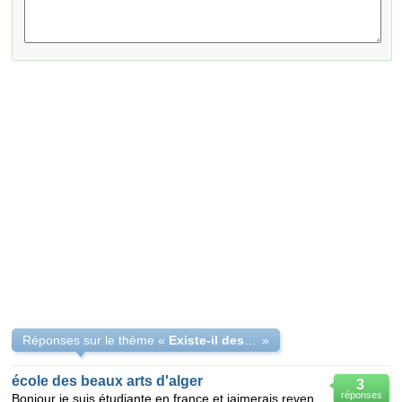
Réponses sur le thème «
Existe-il des stages aux beaux arts d'Alger ?
»
école des beaux arts d'alger
3
réponses
Bonjour je suis étudiante en france et jaimerais revenir en algérie et entrer au beaux arts , mais l