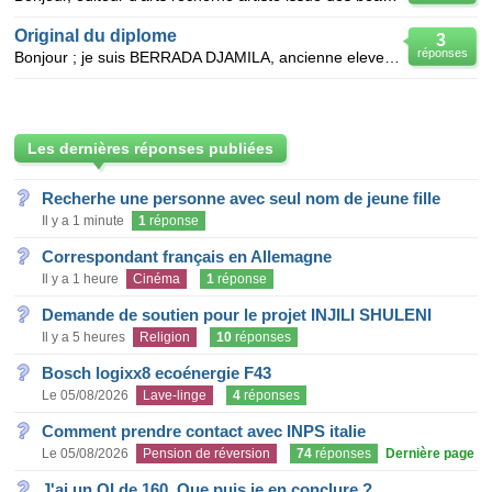
Original du diplome
3
réponses
Bonjour ; je suis BERRADA DJAMILA, ancienne eleve de l ecole des beaux arts d oran .Mon cursus
Les dernières réponses publiées
Recherhe une personne avec seul nom de jeune fille
Il y a 1 minute
1
réponse
Correspondant français en Allemagne
Il y a 1 heure
Cinéma
1
réponse
Demande de soutien pour le projet INJILI SHULENI
Il y a 5 heures
Religion
10
réponses
Bosch logixx8 ecoénergie F43
Le 05/08/2026
Lave-linge
4
réponses
Comment prendre contact avec INPS italie
Le 05/08/2026
Pension de réversion
74
réponses
Dernière page
J'ai un QI de 160. Que puis je en conclure ?