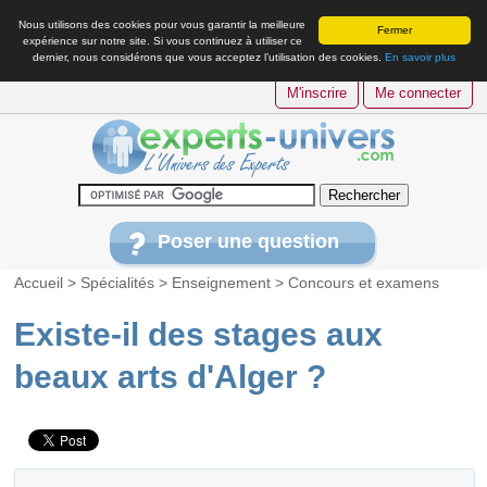
Nous utilisons des cookies pour vous garantir la meilleure
Fermer
expérience sur notre site. Si vous continuez à utiliser ce
dernier, nous considérons que vous acceptez l’utilisation des cookies.
En savoir plus
M'inscrire
Me connecter
Poser une question
Accueil
>
Spécialités
>
Enseignement
>
Concours et examens
Existe-il des stages aux
beaux arts d'Alger ?