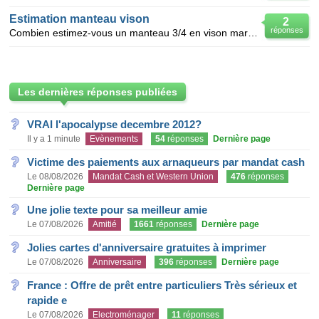
Estimation manteau vison
2
réponses
Combien estimez-vous un manteau 3/4 en vison marron foncé - état neuf- porté max 4 fois je peux vou
Les dernières réponses publiées
VRAI l'apocalypse decembre 2012?
Il y a 1 minute
Evènements
54
réponses
Dernière page
Victime des paiements aux arnaqueurs par mandat cash
Le 08/08/2026
Mandat Cash et Western Union
476
réponses
Dernière page
Une jolie texte pour sa meilleur amie
Le 07/08/2026
Amitié
1661
réponses
Dernière page
Jolies cartes d'anniversaire gratuites à imprimer
Le 07/08/2026
Anniversaire
396
réponses
Dernière page
France : Offre de prêt entre particuliers Très sérieux et
rapide e
Le 07/08/2026
Electroménager
11
réponses