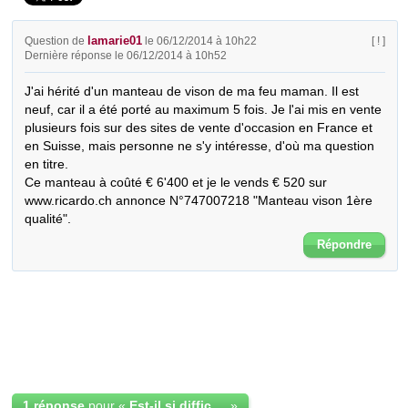
lamarie01
Question de
le 06/12/2014 à 10h22
[ ! ]
Dernière réponse le 06/12/2014 à 10h52
J'ai hérité d'un manteau de vison de ma feu maman. Il est 
neuf, car il a été porté au maximum 5 fois. Je l'ai mis en vente 
plusieurs fois sur des sites de vente d'occasion en France et 
en Suisse, mais personne ne s'y intéresse, d'où ma question 
en titre.  

Ce manteau à coûté € 6'400 et je le vends € 520 sur 
www.ricardo.ch annonce N°747007218 "Manteau vison 1ère 
qualité".
Répondre
1 réponse
pour «
Est-il si difficile de vendre un mateau de vison d'occasion ?
»