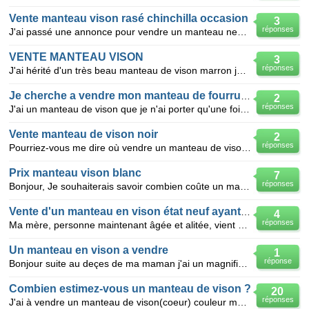
Vente manteau vison rasé chinchilla occasion
3
réponses
J'ai passé une annonce pour vendre un manteau neuf,court en vison rasé noir ,avec col et poignets e
VENTE MANTEAU VISON
3
réponses
J'ai hérité d'un très beau manteau de vison marron jamais porté je voudrais le mettre en vente. Q
Je cherche a vendre mon manteau de fourrure tt neuf un vison peu porte
2
réponses
J'ai un manteau de vison que je n'ai porter qu'une fois de haute couture ,je voudrais le vendre car
Vente manteau de vison noir
2
réponses
Pourriez-vous me dire où vendre un manteau de vison dark, neuf ,T42 ?
Prix manteau vison blanc
7
réponses
Bonjour, Je souhaiterais savoir combien coûte un manteau mi-long en vison blanc. Il n'a jamais ét
Vente d'un manteau en vison état neuf ayant appartenu à ma mère
4
réponses
Ma mère, personne maintenant âgée et alitée, vient de me donner un manteau de vison pour le vendre.
Un manteau en vison a vendre
1
réponse
Bonjour suite au deçes de ma maman j'ai un magnifique manteau en vison brun foncé et une veste egale
Combien estimez-vous un manteau de vison ?
20
réponses
J'ai à vendre un manteau de vison(coeur) couleur marron foncé taille44/46 que je ne porte plus. Mis