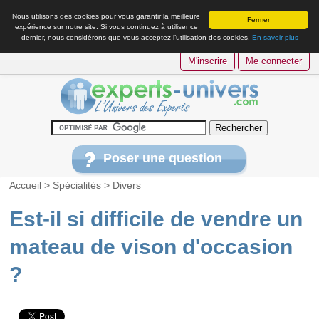
Nous utilisons des cookies pour vous garantir la meilleure
Fermer
expérience sur notre site. Si vous continuez à utiliser ce
dernier, nous considérons que vous acceptez l’utilisation des cookies.
En savoir plus
M'inscrire
Me connecter
Poser une question
Accueil
>
Spécialités
>
Divers
Est-il si difficile de vendre un
mateau de vison d'occasion
?