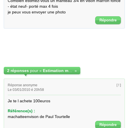
Combien estimez-vous un manteau 3/4 en vison marron foncé 
- état neuf- porté max 4 fois

je peux vous envoyer une photo
Répondre
2 réponses
pour «
Estimation manteau vison
»
Réponse anonyme
[ ! ]
Le 03/01/2010 é 20h58
Je te l achete 100euros
Référence(s) :
machatteenvison de Paul Tourtelle
Répondre