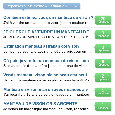
Réponses sur le thème «
Estimation manteau vison
»
Combien estimez-vous un manteau de vison ?
20
réponses
J'ai à vendre un manteau de vison(coeur) couleur marron foncé taille44/46 que je ne porte plus. Mis
JE CHERCHE A VENDRE UN MANTEAU DE VISON
3
réponses
JE VENDS UN MANTEAU DE VISON PORTE 3 FOIS ETAT NEUF DE TRES BONNE QUALITE DE TAILLE 42 ET DE COULEUR
Estimation manteau astrakan col vison
3
réponses
Bonjour, Je souhaite avoir une idée de prix pour un manteau 3/4 en astrakan avec col vison, état
Où puis-je vendre un manteau de vison - état neuf
9
réponses
Suis au décès de ma mère j'ai un manteau de vison à vendre - taille 42/44 Etat neuf - vison pleine
Vends manteau vison pleine peau etat neuf
2
réponses
Vente d un manteau de vison pleine peau taille 40/42 en parfait etat marron valeur 7500€ à debattre
Manteau en vison marron avec nuances à vendre
1
réponse
J'ai reçu il y a 15 ans de cela en cadeau un manteau en vison 3/4 marron avec des nuances un peu plu
MANTEAU DE VISON GRIS ARGENTE
1
réponse
Je vends un magnifique manteau de vison, ressemblant à du renard. Porté que 2 fois. taille 40. Parf