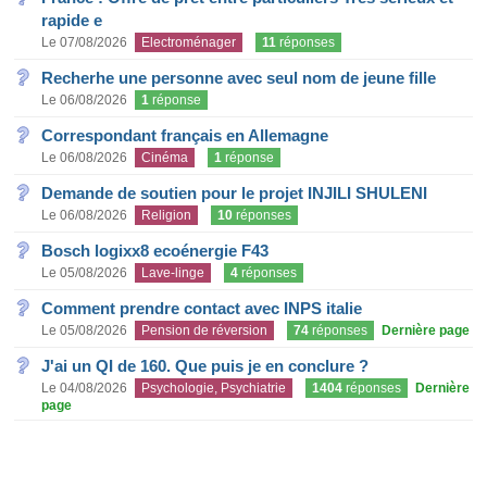
rapide e
Le 07/08/2026
Electroménager
11
réponses
Recherhe une personne avec seul nom de jeune fille
Le 06/08/2026
1
réponse
Correspondant français en Allemagne
Le 06/08/2026
Cinéma
1
réponse
Demande de soutien pour le projet INJILI SHULENI
Le 06/08/2026
Religion
10
réponses
Bosch logixx8 ecoénergie F43
Le 05/08/2026
Lave-linge
4
réponses
Comment prendre contact avec INPS italie
Le 05/08/2026
Pension de réversion
74
réponses
Dernière page
J'ai un QI de 160. Que puis je en conclure ?
Le 04/08/2026
Psychologie, Psychiatrie
1404
réponses
Dernière
page