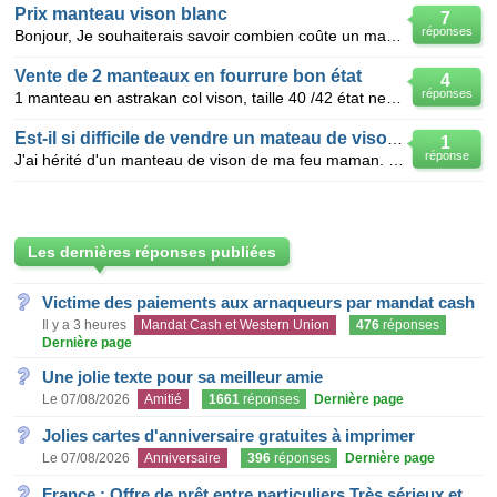
Prix manteau vison blanc
7
réponses
Bonjour, Je souhaiterais savoir combien coûte un manteau mi-long en vison blanc. Il n'a jamais ét
Vente de 2 manteaux en fourrure bon état
4
réponses
1 manteau en astrakan col vison, taille 40 /42 état neuf 1 manteau en vison 3/4 taille 42 bon état
Est-il si difficile de vendre un mateau de vison d'occasion ?
1
réponse
J'ai hérité d'un manteau de vison de ma feu maman. Il est neuf, car il a été porté au maximum 5 fois
Les dernières réponses publiées
Victime des paiements aux arnaqueurs par mandat cash
Il y a 3 heures
Mandat Cash et Western Union
476
réponses
Dernière page
Une jolie texte pour sa meilleur amie
Le 07/08/2026
Amitié
1661
réponses
Dernière page
Jolies cartes d'anniversaire gratuites à imprimer
Le 07/08/2026
Anniversaire
396
réponses
Dernière page
France : Offre de prêt entre particuliers Très sérieux et