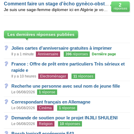
Comment faire un stage d'ècho gynèco-obstètrique
2
réponses
Je suis une sage-femme diplomer ici en Algèrie je voudrè savoir quoi faire pour accèder à une format
Les dernières réponses publiées
Jolies cartes d'anniversaire gratuites à imprimer
Il y a 1 minute
Anniversaire
396
réponses
Dernière page
France : Offre de prêt entre particuliers Très sérieux et
rapide e
Il y a 10 heures
Electroménager
11
réponses
Recherhe une personne avec seul nom de jeune fille
Le 06/08/2026
1
réponse
Correspondant français en Allemagne
Le 06/08/2026
Cinéma
1
réponse
Demande de soutien pour le projet INJILI SHULENI
Le 06/08/2026
Religion
10
réponses
Bosch logixx8 ecoénergie F43