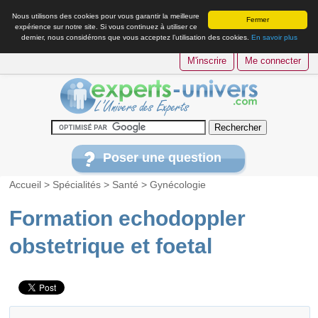
Nous utilisons des cookies pour vous garantir la meilleure
Fermer
expérience sur notre site. Si vous continuez à utiliser ce
dernier, nous considérons que vous acceptez l’utilisation des cookies.
En savoir plus
M'inscrire
Me connecter
Poser une question
Accueil
>
Spécialités
>
Santé
>
Gynécologie
Formation echodoppler
obstetrique et foetal