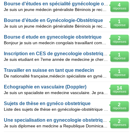
Bourse d'études en spécialité gynécologie obstétrique
4
réponses
Je suis un jeune médecin généraliste Béninois je recherche une bourse d'étude pour me spécialiser
Bourse d'étude en Gynécologie-Obstétrique
1
réponse
Je suis un jeune médecin généraliste Béninois je recherche une bourse d'étude pour me spécialiser e
Bourse d etude en gynecologie obstetrique
2
réponses
Bonjour je suis un medecin congolais travaillant comme generaliste en zambie donc au gouvernement je
Inscription en CES de gynecologie obstetrique
1
réponse
Je suis etudiant en 7eme année de medecine je cherche une inscription en CES de gynecologie obstetri
Travailler en suisse en tant que medecin
1
réponse
De nationalité française,médecin spécialiste en gynécologie-obstétrique depuis 1989 (diplôme : D.E.
Echographie en vasculaire (Doppler)
14
réponses
Je suis un spacialiste en medecine vasculaire. Je pratique l'echoDoppler depuis des annees et je sui
Sujets de thèse en gynéco obstetrique
2
réponses
Liste des sujets de thèse en gynécologie-obstétrique pour les étudiants en fin de cycle
Une specialisation en gynecologie obstetrique
2
réponses
Je suis diplomee en medcine a Republique Dominicaine a Santiago de los Caballeros, j'aimerais faire