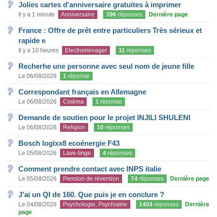
Jolies cartes d'anniversaire gratuites à imprimer
Il y a 1 minute
Anniversaire
396
réponses
Dernière page
France : Offre de prêt entre particuliers Très sérieux et
rapide e
Il y a 10 heures
Electroménager
11
réponses
Recherhe une personne avec seul nom de jeune fille
Le 06/08/2026
1
réponse
Correspondant français en Allemagne
Le 06/08/2026
Cinéma
1
réponse
Demande de soutien pour le projet INJILI SHULENI
Le 06/08/2026
Religion
10
réponses
Bosch logixx8 ecoénergie F43
Le 05/08/2026
Lave-linge
4
réponses
Comment prendre contact avec INPS italie
Le 05/08/2026
Pension de réversion
74
réponses
Dernière page
J'ai un QI de 160. Que puis je en conclure ?
Le 04/08/2026
Psychologie, Psychiatrie
1404
réponses
Dernière
page