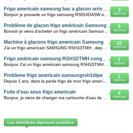
Frigo americain samsung bac a glacon arrivé d'eau qui s'eteint pas
3
réponses
Bonjour je possede un frigo samsung RS55XDASW et l'arrivé d'eau pour les glacons ne s'arrete pas l'e
Problème de glaçon frigo américain Samsung
5
réponses
Bonsoir je viens d'acheter un frigo américain Samsung rsa1utmg l'eau coule correctement ds le bac a
Machine à glacons frigo americain Samsung
25
réponses
J'ai un frigo americain SAMSUNG RSH1DTMH , depuis quelques temps il fabrique bien des glacons mais l
Frigo américain samsung RSH1DTMH congele plus
1
réponse
Bonjour J'ai un frigo américain samsung RSH1DTMH qui a 5 ans il affiche 17° au congele et 3° au fri
Probleme frigo americain samsungrsh1dtpe
1
réponse
Depuis 1 ans, dans la partie frigo de mon frigo americain ça gèle, cette fois si après le dégivrage
Fuite d'eau sous frigo americain
4
réponses
Bonjour, je viens de changer ma cartouche d'eau de mon frigo americain (identique à l'ancienne) et
Les dernières réponses publiées