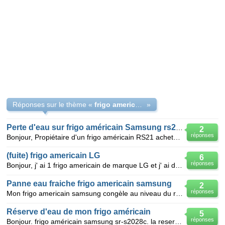
Réponses sur le thème «
frigo americain samsung fait de l'eau devant
»
Perte d'eau sur frigo américain Samsung rs21dcms
2
réponses
Bonjour, Propiétaire d'un frigo américain RS21 acheté en 2005, j'observe depuis quelques jours un
(fuite) frigo americain LG
6
réponses
Bonjour, j' ai 1 frigo americain de marque LG et j' ai du couper l' eau car le
Panne eau fraiche frigo americain samsung
2
réponses
Mon frigo americain samsung congèle au niveau du refroidissement de l'eau. le radiateur devient un b
Réserve d'eau de mon frigo américain
5
réponses
Bonjour. frigo américain samsung sr-s2028c. la reserve d'eau dans le compartiment frigo est congelée