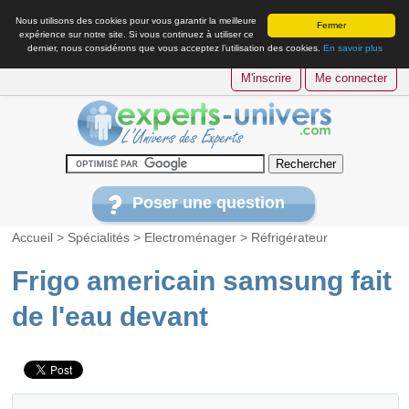
Nous utilisons des cookies pour vous garantir la meilleure
Fermer
expérience sur notre site. Si vous continuez à utiliser ce
dernier, nous considérons que vous acceptez l’utilisation des cookies.
En savoir plus
M'inscrire
Me connecter
Poser une question
Accueil
>
Spécialités
>
Electroménager
>
Réfrigérateur
Frigo americain samsung fait
de l'eau devant