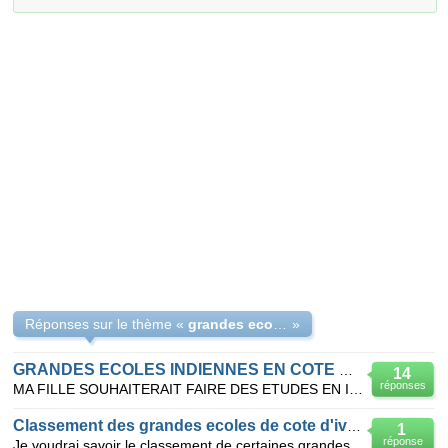
Réponses sur le thème «
grandes ecoles indiennes en cote d'ivoire
»
GRANDES ECOLES INDIENNES EN COTE D'IVOIRE
14
réponses
MA FILLE SOUHAITERAIT FAIRE DES ETUDES EN INFORMATIQUE DANS UNE GRANDE ECOLE INDIENNE INTALLEE EN CO
Classement des grandes ecoles de cote d'ivoire de l'année academique 2009-2010
1
réponse
Je voudrai savoir le classement de certaines grandes ecoles d'abidjan tel que AGITEL formation et PI