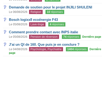
Demande de soutien pour le projet INJILI SHULENI
Le 06/08/2026
Religion
10
réponses
Bosch logixx8 ecoénergie F43
Le 05/08/2026
Lave-linge
4
réponses
Comment prendre contact avec INPS italie
Le 05/08/2026
Pension de réversion
74
réponses
Dernière page
J'ai un QI de 160. Que puis je en conclure ?
Le 04/08/2026
Psychologie, Psychiatrie
1404
réponses
Dernière
page