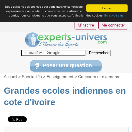
Nous utilisons des cookies pour vous garantir la meilleure
Fermer
expérience sur notre site. Si vous continuez à utiliser ce
dernier, nous considérons que vous acceptez l’utilisation des cookies.
En savoir plus
M'inscrire
Me connecter
Poser une question
Accueil
>
Spécialités
>
Enseignement
>
Concours et examens
Grandes ecoles indiennes en
cote d'ivoire