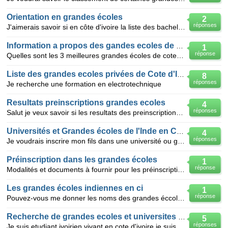
Orientation en grandes écoles
2
réponses
J'aimerais savoir si en côte d'ivoire la liste des bacheliers de l'année 2009 orientés dans les gran
Information a propos des gandes ecoles de COTE D'IVOIRE
1
réponse
Quelles sont les 3 meilleures grandes écoles de cote d'ivoire qui enseignent la filière SYSTÈME ELEC
Liste des grandes ecoles privées de Cote d'Ivoire
8
réponses
Je recherche une formation en electrotechnique
Resultats preinscriptions grandes ecoles
4
réponses
Salut je veux savoir si les resultats des preinscriptions dans les grandes ecoles de côte d'ivoire s
Universités et Grandes écoles de l'Inde en Côte d'
4
réponses
Je voudrais inscrire mon fils dans une université ou grande école indienne en Côte d'Ivoire pour une
Préinscription dans les grandes écoles
1
réponse
Modalités et documents à fournir pour les préinscriptions dans les grandes écoles en côte d'ivoire
Les grandes écoles indiennes en ci
1
réponse
Pouvez-vous me donner les noms des grandes éccoles indiennes situées en ci.Je me nome hollan ange
Recherche de grandes ecoles et universites privees au ghana
5
réponses
Je suis etudiant ivoirien,vivant en cote d'ivoire.je suis titulaire d'un bts en gestion commerciale