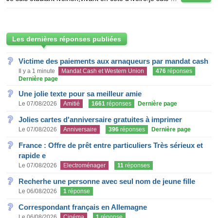
Les dernières réponses publiées
Victime des paiements aux arnaqueurs par mandat cash
Il y a 1 minute
Mandat Cash et Western Union
476
réponses
Dernière page
Une jolie texte pour sa meilleur amie
Le 07/08/2026
Amitié
1661
réponses
Dernière page
Jolies cartes d'anniversaire gratuites à imprimer
Le 07/08/2026
Anniversaire
396
réponses
Dernière page
France : Offre de prêt entre particuliers Très sérieux et
rapide e
Le 07/08/2026
Electroménager
11
réponses
Recherhe une personne avec seul nom de jeune fille
Le 06/08/2026
1
réponse
Correspondant français en Allemagne
Le 06/08/2026
Cinéma
1
réponse