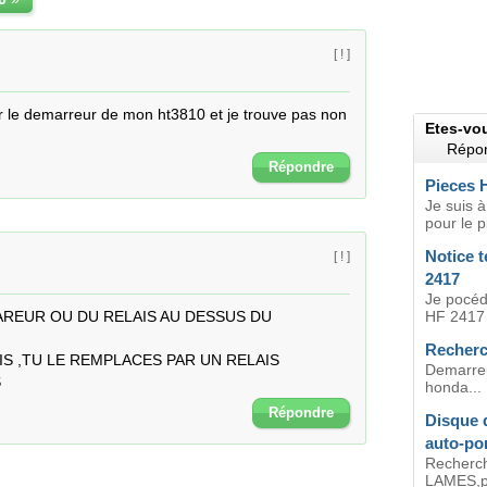
[ ! ]
r le demarreur de mon ht3810 et je trouve pas non 
Etes-vo
Répon
Répondre
Pieces
Je suis 
pour le p
Notice 
[ ! ]
2417
Je pocéd
REUR OU DU RELAIS AU DESSUS DU 
HF 2417 e
Recherc
IS ,TU LE REMPLACES PAR UN RELAIS 
Demarreu
S
honda...
Répondre
Disque 
auto-po
Recherch
LAMES,po