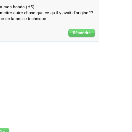
ur mon honda (HS)

ettre autre chose que ce qu il y avait d'origine??

he de la notice technique

Répondre
0
»