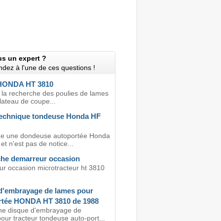
us un expert ?
dez à l'une de ces questions !
 HONDA HT 3810
à la recherche des poulies de lames
lateau de coupe...
technique tondeuse Honda HF
e une dondeuse autoportée Honda
t n'est pas de notice...
he demarreur occasion
r occasion microtracteur ht 3810
d'embrayage de lames pour
rtée HONDA HT 3810 de 1988
e disque d'embrayage de
ur tracteur tondeuse auto-port...