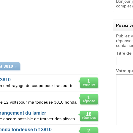
Bonjour 
complet a
Posez vo
Publiez 
réponses
centaines
Titre de
t 3810
»
Votre qu
 3810
1
réponse
Bonjour, Je suis à la recherche d'un embrayage de coupe pour tracteur tondeuse Honda HT 3810 Mer
1
réponse
e 12 voltspour ma tondeuse 3810 honda
hangement du lamier
18
réponses
Bonjour, Est-il à votre connaissance encore possible de trouver des pièces pour une tondeuse auto
onda tondeuse h t 3810
2