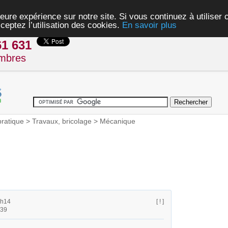
eure expérience sur notre site. Si vous continuez à utiliser
ceptez l’utilisation des cookies.
En savoir plus
61 631
mbres
pratique
>
Travaux, bricolage
>
Mécanique
6h14
[ ! ]
h39