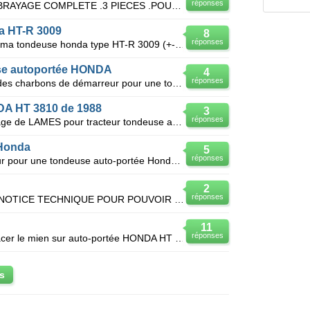
réponses
JE RECHERCHE UNE BUTEE AMBRAYAGE COMPLETE .3 PIECES .POUR TONDEUSE AUTOPORTEE HONDA h t 3810. merci
a HT-R 3009
8
réponses
J'ai des problemes pour demarrer ma tondeuse honda type HT-R 3009 (+- 25 ans) il y'à 1 an on avait
use autoportée HONDA
4
réponses
Je recherche un site pour obtenir des charbons de démarreur pour une tondeuse Honda Modéle HT 3810
DA HT 3810 de 1988
3
réponses
Je recherche un disque d'embrayage de LAMES pour tracteur tondeuse auto-portée HONDA HT 3810 de 1988
 Honda
5
réponses
Bonjour, je recherche un démarreur pour une tondeuse auto-portée Honda HT3813 réf: 5115350 année 19
2
réponses
BONJOUR JE RECHERCHE UNE NOTICE TECHNIQUE POUR POUVOIR DEMONTER UNE TONDEUSE HONDA HR21 GV150. J'AI
11
réponses
Je cherche un moteur pour remplacer le mien sur auto-portée HONDA HT 3810 ou quelqu'un qui pourrait
s