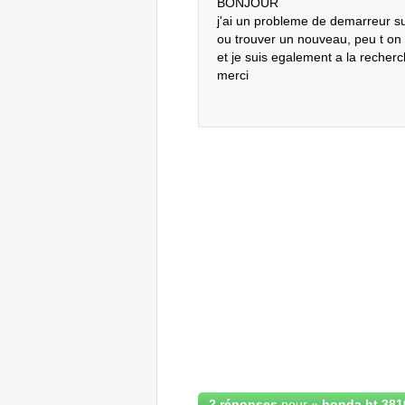
BONJOUR

j'ai un probleme de demarreur s
ou trouver un nouveau, peu t on m
et je suis egalement a la recherc
merci
2 réponses
pour «
honda ht 381