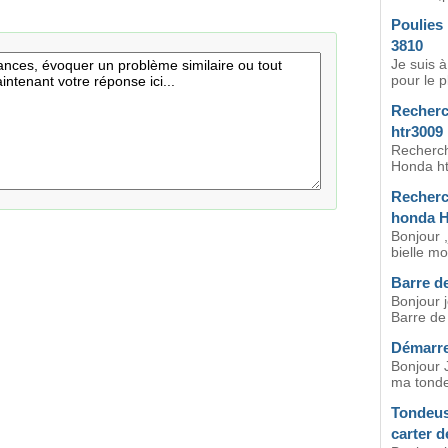
Poulies
3810
Je suis 
pour le p
Recherc
htr3009
Recherch
Honda htr
Recherc
honda H
Bonjour ,
bielle m
Barre d
Bonjour 
Barre de
Démarre
Bonjour 
ma tonde
Tondeus
carter d