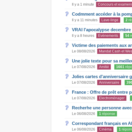
Il y a 1 minute
Concours et examen
Codmment accéder à la pom
Il y a 11 minutes
Lave-linge
2
ré
VRAI l'apocalypse decembre
Il y a 8 heures
Evènements
54
r
Victime des paiements aux a
Le 08/08/2026
Mandat Cash et Wes
Une jolie texte pour sa meill
Le 07/08/2026
Amitié
1661
rép
Jolies cartes d'anniversaire 
Le 07/08/2026
Anniversaire
39
France : Offre de prêt entre p
Le 07/08/2026
Electroménager
Recherhe une personne avec s
Le 06/08/2026
1
réponse
Correspondant français en A
Le 06/08/2026
Cinéma
1
répon