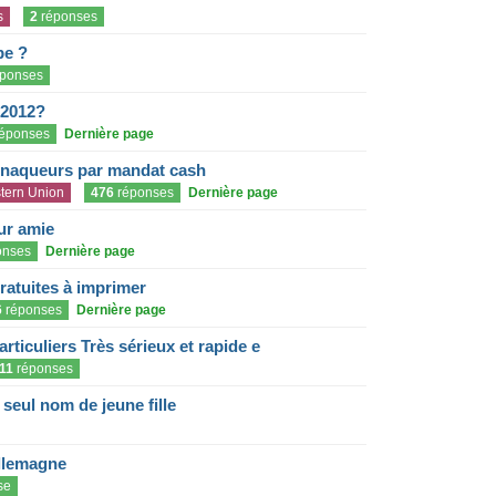
s
2
réponses
pe ?
ponses
 2012?
éponses
Dernière page
rnaqueurs par mandat cash
tern Union
476
réponses
Dernière page
eur amie
onses
Dernière page
gratuites à imprimer
6
réponses
Dernière page
articuliers Très sérieux et rapide e
11
réponses
eul nom de jeune fille
llemagne
se