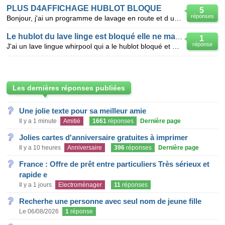
PLUS D4AFFICHAGE HUBLOT BLOQUE
5
réponses
Bonjour, j'ai un programme de lavage en route et d un seul coup plus d'affichage sur l'ecran comme
Le hublot du lave linge est bloqué elle ne marche
1
réponse
J'ai un lave lingue whirpool qui a le hublot bloqué et elle ne veut s'allumer comment puis je faire
Les dernières réponses publiées
Une jolie texte pour sa meilleur amie
Il y a 1 minute
Amitié
1661
réponses
Dernière page
Jolies cartes d'anniversaire gratuites à imprimer
Il y a 10 heures
Anniversaire
396
réponses
Dernière page
France : Offre de prêt entre particuliers Très sérieux et
rapide e
Il y a 1 jours
Electroménager
11
réponses
Recherhe une personne avec seul nom de jeune fille
Le 06/08/2026
1
réponse