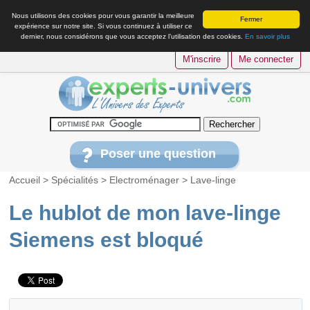
Nous utilisons des cookies pour vous garantir la meilleure
Fermer
expérience sur notre site. Si vous continuez à utiliser ce
dernier, nous considérons que vous acceptez l’utilisation des cookies.
En savoir plus
M'inscrire
Me connecter
Poser une question
Accueil
>
Spécialités
>
Electroménager
>
Lave-linge
Le hublot de mon lave-linge
Siemens est bloqué