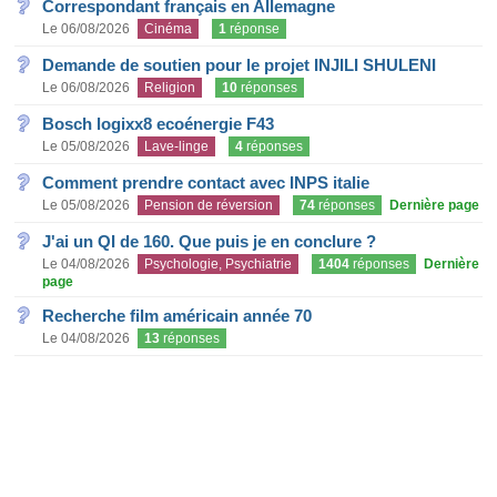
Correspondant français en Allemagne
Le 06/08/2026
Cinéma
1
réponse
Demande de soutien pour le projet INJILI SHULENI
Le 06/08/2026
Religion
10
réponses
Bosch logixx8 ecoénergie F43
Le 05/08/2026
Lave-linge
4
réponses
Comment prendre contact avec INPS italie
Le 05/08/2026
Pension de réversion
74
réponses
Dernière page
J'ai un QI de 160. Que puis je en conclure ?
Le 04/08/2026
Psychologie, Psychiatrie
1404
réponses
Dernière
page
Recherche film américain année 70
Le 04/08/2026
13
réponses