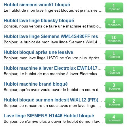
Hublot siemens wnm51 bloqué
1
réponse
Le hublot de mon lave linge est bloqué, et je n'arrive pas à accéder depuis le haut ou le côté pour
Hublot lave linge bluesky bloqué
4
réponses
Bonsoir, nous venons de faire une machine et l'hublot de la machine est bloqué. J'ai regardé à l
Hublot lave linge Siemens WM14S480FF reste bloqué
10
réponses
Bonjour, le hublot de mon lave linge Siemens WM14S480FF reste bloqué; j'ai essayé la vidange puis es
Hublot bloqué après une lessive
1
réponse
Bonjour, mon lave linge LISTO ne s'ouvre plus. Après avoir fait une machine de linge, je me suis ren
Hublot machine à laver Electrolux EWF14170 bloqué
1
réponse
Bonjour, Le hublot de ma machine à laver Electrolux EWF14170 est bloqué avec du linge dedans.
Hublot machine brand bloqué
3
réponses
Bonjour, aprés avoir voulu ouvrir le hublot en cours de cycle le hublot est bloqué, il me semble
Hublot bloqué sur mon Indesit WIXL12 (FR)(TE)/Y
2
réponses
Bonjour, Je rencontre un souci avec mon lave linge. Après avoir terminé son cycle, je l'ai retro
Lave linge SIEMENS H1446 Hublot bloqué
4
réponses
Bonjour, Je n'arrive plus à ouvrir le hublot de mon lave linge de marque SIEMENS H14 46. J'ai le s