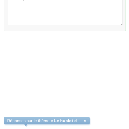
Réponses sur le thème «
Le hublot de mon lave-linge Siemens est bloqué
»