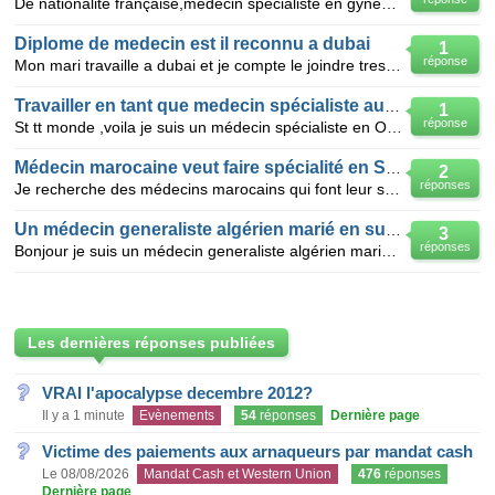
De nationalité française,médecin spécialiste en gynécologie-obstétrique depuis 1989 (diplôme : D.E.
Diplome de medecin est il reconnu a dubai
1
réponse
Mon mari travaille a dubai et je compte le joindre tres prochainement,en sachant que je suis medeci
Travailler en tant que medecin spécialiste au quebec
1
réponse
St tt monde ,voila je suis un médecin spécialiste en ORL diplômer en Algérie et je cherche des inf
Médecin marocaine veut faire spécialité en Suisse
2
réponses
Je recherche des médecins marocains qui font leur spécialité en Suisse, je souhaiterai qu'ils m'écla
Un médecin generaliste algérien marié en suisse
3
réponses
Bonjour je suis un médecin generaliste algérien marié en suisse ,je veut savoir les procédures d équ
Les dernières réponses publiées
VRAI l'apocalypse decembre 2012?
Il y a 1 minute
Evènements
54
réponses
Dernière page
Victime des paiements aux arnaqueurs par mandat cash
Le 08/08/2026
Mandat Cash et Western Union
476
réponses
Dernière page