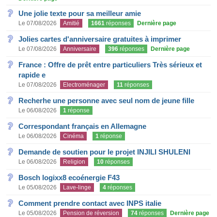
Une jolie texte pour sa meilleur amie
Le 07/08/2026
Amitié
1661
réponses
Dernière page
Jolies cartes d'anniversaire gratuites à imprimer
Le 07/08/2026
Anniversaire
396
réponses
Dernière page
France : Offre de prêt entre particuliers Très sérieux et
rapide e
Le 07/08/2026
Electroménager
11
réponses
Recherhe une personne avec seul nom de jeune fille
Le 06/08/2026
1
réponse
Correspondant français en Allemagne
Le 06/08/2026
Cinéma
1
réponse
Demande de soutien pour le projet INJILI SHULENI
Le 06/08/2026
Religion
10
réponses
Bosch logixx8 ecoénergie F43
Le 05/08/2026
Lave-linge
4
réponses
Comment prendre contact avec INPS italie
Le 05/08/2026
Pension de réversion
74
réponses
Dernière page