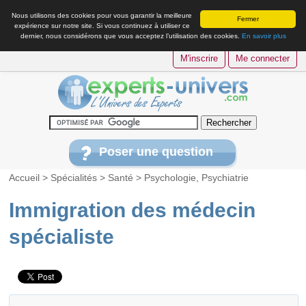
Nous utilisons des cookies pour vous garantir la meilleure
Fermer
expérience sur notre site. Si vous continuez à utiliser ce
dernier, nous considérons que vous acceptez l’utilisation des cookies.
En savoir plus
M'inscrire
Me connecter
Poser une question
Accueil
>
Spécialités
>
Santé
>
Psychologie, Psychiatrie
Immigration des médecin
spécialiste