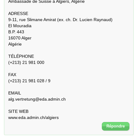
Ambassade de Suisse à Algiers, Algérie

ADRESSE

9-11, rue Slimane Amirat (ex. ch. Dr. Lucien Raynaud)

El Mouradia

B.P. 443

16070 Alger

Algérie

TÉLÉPHONE

(+213) 21 981 000

FAX

(+213) 21 981 028 / 9

EMAIL

alg.vertretung@eda.admin.ch

SITE WEB

www.eda.admin.ch/algiers
Répondre