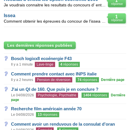
1
réponse
Je voudrais connaitre les resultats du concours d' entrée à ensea ise option economie
Issea
1
réponse
Comment obtenir les épreuves du concour de l'issea option economie(ise),niveau licence?
Les dernières réponses publiées
Bosch logixx8 ecoénergie F43
Il y a 1 minute
Lave-linge
4
réponses
Comment prendre contact avec INPS italie
Il y a 2 heures
Pension de réversion
74
réponses
Dernière page
J'ai un QI de 160. Que puis je en conclure ?
Le 04/08/2026
Psychologie, Psychiatrie
1404
réponses
Dernière
page
Recherche film américain année 70
Le 04/08/2026
13
réponses
Comment avoir un renduvous de la consulat d'oran