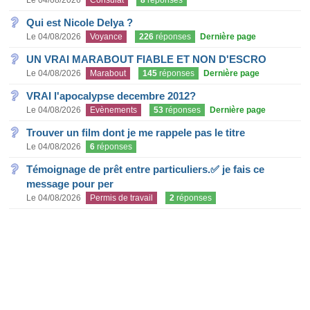
Le 04/08/2026
Consulat
8
réponses
Qui est Nicole Delya ?
Le 04/08/2026
Voyance
226
réponses
Dernière page
UN VRAI MARABOUT FIABLE ET NON D'ESCRO
Le 04/08/2026
Marabout
145
réponses
Dernière page
VRAI l'apocalypse decembre 2012?
Le 04/08/2026
Evènements
53
réponses
Dernière page
Trouver un film dont je me rappele pas le titre
Le 04/08/2026
6
réponses
Témoignage de prêt entre particuliers.✅ je fais ce
message pour per
Le 04/08/2026
Permis de travail
2
réponses