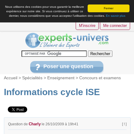
Nous utilisons des cookies pour vous garantir la meilleure
Fermer
expérience sur notre site. Si vous continuez à utiliser ce
dernier, nous considérons que vous acceptez l’utilisation des cookies.
En savoir plus
M'inscrire
Me connecter
Poser une question
Accueil
>
Spécialités
>
Enseignement
>
Concours et examens
Informations cycle ISE
Charly
Question de
le 26/10/2009 à 19h41
[ ! ]