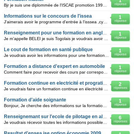
1
réponse
Bjr je suis une diplommée de l'ISCAE promotion 1996 et déja execée dans plusieur boites et déja
Informations sur le concours de l'issea
1
réponse
J'aimerais avoir le programme d'entrée à l'isssea ,cycle ISE,option economie.j'aimerais egalement av
Renseignement pour une formation en anglais
1
réponse
Je m'appelle BELEI je suis Togolais je voudrais avoir une formation en anglais afin de me performer.
Le cout de formation en santé publique
1
réponse
Je voudrais avoir les informations pour une formation en sciences appliquée en soins infirmiers(cout
Formation a distance d'expert en automobile
1
réponse
Comment faire pour recevoir des cours par correspondance pour une formation complémentaire d'expert
Formation continue en electricité et progration c++
2
réponses
Je voudrais faire un formation continue en électricité industrielle et en informatique plus précisém
Formation d'aide soignante
1
réponse
Bonjour, Je cherche des informations sur la formation AS au Lycée Polyvalent de Port Louis Comme
Renseignemant sur l'ecole de pilotage en algerie
6
réponses
Je voudrais récevoir toutes les informations possibles pour cette formation : cout, conditions, insc
Resultat d'ensea ise option économie 2009