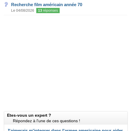
Recherche film américain année 70
Le 04/08/2026
13
réponses
Etes-vous un expert ?
Répondez à l'une de ces questions !
J'aimerais m'integrer dans l'armee americaine,pour aider