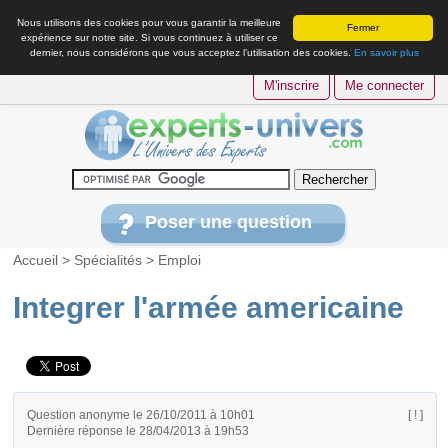
Nous utilisons des cookies pour vous garantir la meilleure
Fermer
expérience sur notre site. Si vous continuez à utiliser ce
dernier, nous considérons que vous acceptez l’utilisation des cookies.
En savoir plus
M'inscrire
Me connecter
Poser une question
Accueil
>
Spécialités
>
Emploi
Integrer l'armée americaine
Question anonyme le 26/10/2011 à 10h01
[ ! ]
Dernière réponse le 28/04/2013 à 19h53