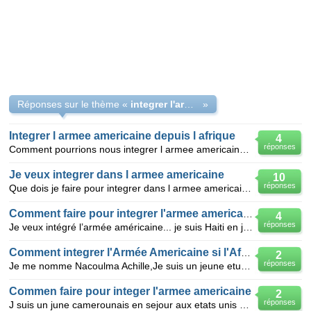
Réponses sur le thème «
integrer l'armée americaine
»
Integrer l armee americaine depuis l afrique
4
réponses
Comment pourrions nous integrer l armee americaine si on est africain?
Je veux integrer dans l armee americaine
10
réponses
Que dois je faire pour integrer dans l armee americaine parce je meurs d'envie d entrer dans cette
Comment faire pour integrer l'armee americaine
4
réponses
Je veux intégré l’armée américaine... je suis Haiti en je vis en haiti... j;aimerais intégrer l’armé
Comment integrer l'Armée Americaine si l'Africain?
2
réponses
Je me nomme Nacoulma Achille,Je suis un jeune etudient de 24 ans,je veux integrer l'armée Americaine
Commen faire pour integer l'armee americaine
2
réponses
J suis un june camerounais en sejour aux etats unis desirant integrer l'armee americaine