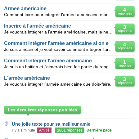
Armee americaine
4
réponses
Comment faire pour integrer l'armee americaine etant dans un autre pays?
Inscrire à l'armée américaine
3
réponses
Je voudrais intégrer a l'armée américaine, mais je ne vois pas comment le faire.
Comment intégrer l'armée américaine si on est africain
4
réponses
Je suis africain et je veut savoir comment intégrer l'armée américaine
Comment integrer l'armee americaine
1
réponse
Je suis un haitien et j'aimerais bien fait partie du rang de l'armee americaine jeune agee de 21 ans
L'armée américaine
3
réponses
Je voudrais intégrer l'armée américaine que dois-faire.
Les dernières réponses publiées
Une jolie texte pour sa meilleur amie
Il y a 1 minute
Amitié
1661
réponses
Dernière page