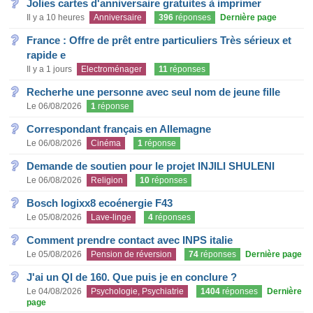
Jolies cartes d'anniversaire gratuites à imprimer
Il y a 10 heures
Anniversaire
396
réponses
Dernière page
France : Offre de prêt entre particuliers Très sérieux et
rapide e
Il y a 1 jours
Electroménager
11
réponses
Recherhe une personne avec seul nom de jeune fille
Le 06/08/2026
1
réponse
Correspondant français en Allemagne
Le 06/08/2026
Cinéma
1
réponse
Demande de soutien pour le projet INJILI SHULENI
Le 06/08/2026
Religion
10
réponses
Bosch logixx8 ecoénergie F43
Le 05/08/2026
Lave-linge
4
réponses
Comment prendre contact avec INPS italie
Le 05/08/2026
Pension de réversion
74
réponses
Dernière page
J'ai un QI de 160. Que puis je en conclure ?
Le 04/08/2026
Psychologie, Psychiatrie
1404
réponses
Dernière
page