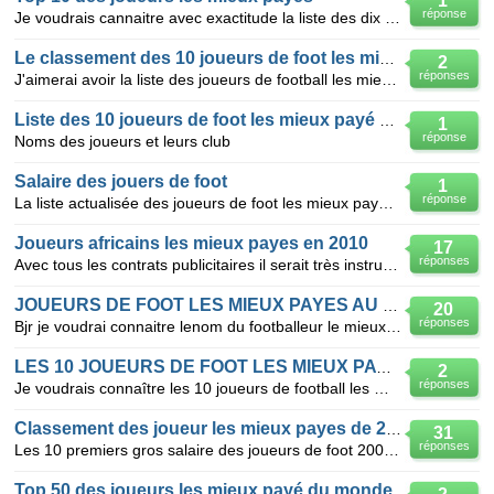
1
réponse
Je voudrais cannaitre avec exactitude la liste des dix joueurs les mieux payes au monde en therme de
Le classement des 10 joueurs de foot les mieux pay
2
réponses
J'aimerai avoir la liste des joueurs de football les mieux payé saison 2009 - 2010
Liste des 10 joueurs de foot les mieux payé du mon
1
réponse
Noms des joueurs et leurs club
Salaire des jouers de foot
1
réponse
La liste actualisée des joueurs de foot les mieux payés au monde
Joueurs africains les mieux payes en 2010
17
réponses
Avec tous les contrats publicitaires il serait très instructif de savoir qui sont nos joueurs africa
JOUEURS DE FOOT LES MIEUX PAYES AU MONDE
20
réponses
Bjr je voudrai connaitre lenom du footballeur le mieux payé actuellement
LES 10 JOUEURS DE FOOT LES MIEUX PAYES DU MONDE
2
réponses
Je voudrais connaître les 10 joueurs de football les mieux payés de la planète en ce moment?
Classement des joueur les mieux payes de 2009 2010
31
réponses
Les 10 premiers gros salaire des joueurs de foot 2009 2010
Top 50 des joueurs les mieux payé du monde