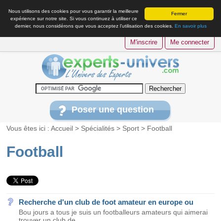
Nous utilisons des cookies pour vous garantir la meilleure
Fermer
expérience sur notre site. Si vous continuez à utiliser ce
dernier, nous considérons que vous acceptez l’utilisation des cookies.
En savoir plus
M'inscrire
Me connecter
Poser une question
Vous êtes ici :
Accueil
>
Spécialités
>
Sport
>
Football
Football
Recherche d'un club de foot amateur en europe ou
Bou jours a tous je suis un footballeurs amateurs qui aimerai
trouver un club de...