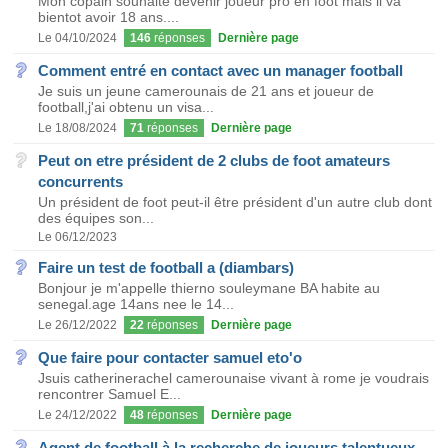
Mon copain souhaite devenir joueur pro en foot mais il va
bientot avoir 18 ans....
Le 04/10/2024
146
réponses
Dernière page
Comment entré en contact avec un manager football
Je suis un jeune camerounais de 21 ans et joueur de
football,j'ai obtenu un visa...
Le 18/08/2024
71
réponses
Dernière page
Peut on etre président de 2 clubs de foot amateurs
concurrents
Un président de foot peut-il être président d'un autre club dont
des équipes son...
Le 06/12/2023
Faire un test de football a (diambars)
Bonjour je m'appelle thierno souleymane BA habite au
senegal.age 14ans nee le 14...
Le 26/12/2022
22
réponses
Dernière page
Que faire pour contacter samuel eto'o
Jsuis catherinerachel camerounaise vivant à rome je voudrais
rencontrer Samuel E...
Le 24/12/2022
48
réponses
Dernière page
Agent de football à la recherche de joueurs talentueux