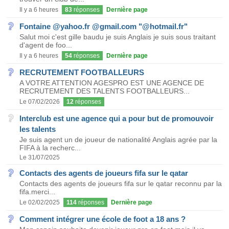
Il y a 6 heures
83
réponses
Dernière page
Fontaine @yahoo.fr @gmail.com "@hotmail.fr"
Salut moi c'est gille baudu je suis Anglais je suis sous traitant
d'agent de foo...
Il y a 6 heures
54
réponses
Dernière page
RECRUTEMENT FOOTBALLEURS
A VOTRE ATTENTION AGESPRO EST UNE AGENCE DE
RECRUTEMENT DES TALENTS FOOTBALLEURS...
Le 07/02/2026
12
réponses
Interclub est une agence qui a pour but de promouvoir
les talents
Je suis agent un de joueur de nationalité Anglais agrée par la
FIFA à la recherc...
Le 31/07/2025
Contacts des agents de joueurs fifa sur le qatar
Contacts des agents de joueurs fifa sur le qatar reconnu par la
fifa.merci...
Le 02/02/2025
114
réponses
Dernière page
Comment intégrer une école de foot a 18 ans ?