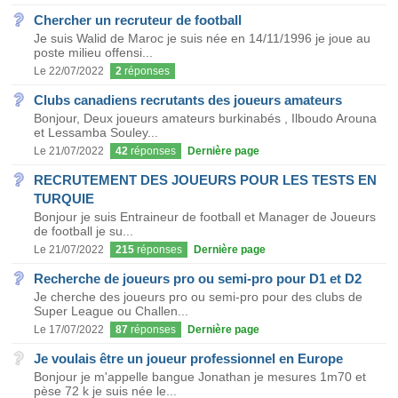
Chercher un recruteur de football
Je suis Walid de Maroc je suis née en 14/11/1996 je joue au
poste milieu offensi...
Le 22/07/2022
2
réponses
Clubs canadiens recrutants des joueurs amateurs
Bonjour, Deux joueurs amateurs burkinabés , Ilboudo Arouna
et Lessamba Souley...
Le 21/07/2022
42
réponses
Dernière page
RECRUTEMENT DES JOUEURS POUR LES TESTS EN
TURQUIE
Bonjour je suis Entraineur de football et Manager de Joueurs
de football je su...
Le 21/07/2022
215
réponses
Dernière page
Recherche de joueurs pro ou semi-pro pour D1 et D2
Je cherche des joueurs pro ou semi-pro pour des clubs de
Super League ou Challen...
Le 17/07/2022
87
réponses
Dernière page
Je voulais être un joueur professionnel en Europe
Bonjour je m'appelle bangue Jonathan je mesures 1m70 et
pèse 72 k je suis née le...