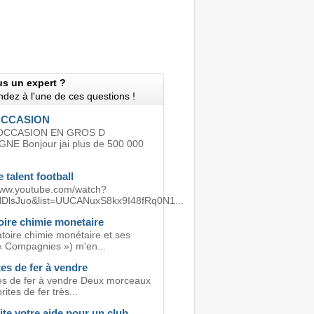
us un expert ?
dez à l'une de ces questions !
OCCASION
OCCASION EN GROS D
E Bonjour jai plus de 500 000
 talent football
www.youtube.com/watch?
DlsJuo&list=UUCANuxS8kx9I48fRq0N1...
oire chimie monetaire
atoire chimie monétaire et ses
( « Compagnies ») m'en...
es de fer à vendre
es de fer à vendre Deux morceaux
ites de fer très...
cite votre aide pour un club