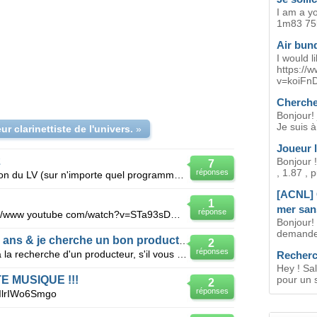
I am a yo
1m83 75k
Air bun
I would l
https://
v=koiFnD
Cherche
Bonjour! 
Je suis à
eur clarinettiste de l'univers.
»
Joueur l
2
Bonjour 
7
, 1.87 , p
réponses
Bonjour, lors de la mise sous tension du LV (sur n'importe quel programme), les affichages verts c
[ACNL] 
1
mer sans
réponse
J'arrive pas à suivre ce lien: https://www youtube com/watch?v=STa93sDWWGA
Bonjour
demande 
Je suis un rappeur âgé de 15 ans & je cherche un bon producteur
2
réponses
Je suis un rappeur âgé de 15ans a la recherche d'un producteur, s'il vous plaît faites partagez vous
Recherc
Hey ! Sal
E MUSIQUE !!!
pour un s
2
réponses
=IlrIWo6Smgo