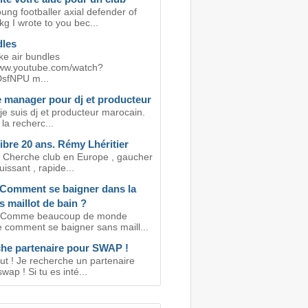
ung footballer axial defender of
g I wrote to you bec...
dles
ike air bundles
www.youtube.com/watch?
sfNPU m...
 manager pour dj et producteur
je suis dj et producteur marocain.
 la recherc...
ibre 20 ans. Rémy Lhéritier
! Cherche club en Europe , gaucher
uissant , rapide...
Comment se baigner dans la
 maillot de bain ?
! Comme beaucoup de monde
comment se baigner sans maill...
he partenaire pour SWAP !
ut ! Je recherche un partenaire
wap ! Si tu es inté...