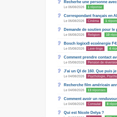
Recherhe une personne avec s
Le 06/08/2026
1
réponse
Correspondant français en A
Le 06/08/2026
Cinéma
1
répon
Demande de soutien pour le 
Le 06/08/2026
Religion
10
répo
Bosch logixx8 ecoénergie F4
Le 05/08/2026
Lave-linge
4
rép
Comment prendre contact ave
Le 05/08/2026
Pension de réversio
J'ai un QI de 160. Que puis j
Le 04/08/2026
Psychologie, Psychia
Recherche film américain an
Le 04/08/2026
13
réponses
Comment avoir un renduvous 
Le 04/08/2026
Consulat
8
répo
Qui est Nicole Delya ?