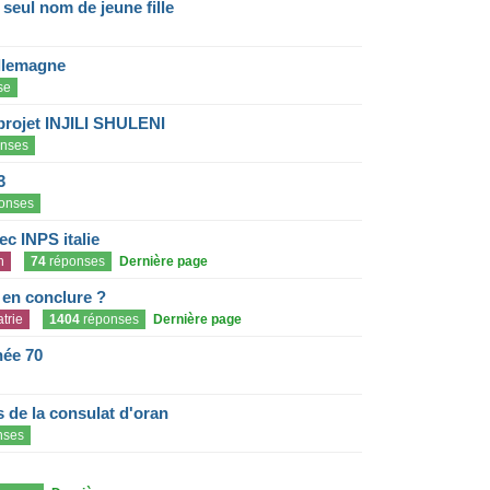
eul nom de jeune fille
llemagne
se
projet INJILI SHULENI
nses
3
onses
c INPS italie
n
74
réponses
Dernière page
e en conclure ?
trie
1404
réponses
Dernière page
née 70
de la consulat d'oran
nses