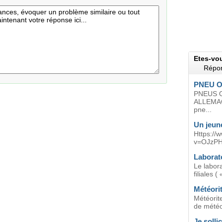
Etes-vo
Répon
PNEU 
PNEUS 
ALLEMAGN
pne...
Un jeune
Https://
v=OJzPH
Laborat
Le labor
filiales 
Météorit
Météorit
de météor
Je solli