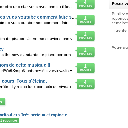
4
Posez vo
réponses
Salut j'ai 13ans et je voudrer chanter etre une star vous avez pas ou il faut yaller pour etre une s
Publiez 
Je cherche des abonnée et des vues youtube comment faire svp ?
1
réponses
réponse
Salut a tous, es possible d'avoir plain de vues ou abonnée comment faire silvouplait https://www.yo
centaines
Titre de
2
réponses
Bonjour Je recherche le titre d'un film de pirates . Je ne me souviens pas vraiment de l'histoir
Votre qu
ev
2
réponses
Vu sur le net: " Some consider it sets the new standards for piano performance's technical boundari
 nom de cette musique !!
1
réponse
Http://www.youtube.com/watch?v=IlrIWo6Smgo&feature=c4-overview&list=UUmqhR6pxZCgTnpGtQXuGXog
 cours. Tous s'éteind.
4
réponses
Bonsoir, pendant le lavage tout s'arrête. Il y a des faux contacts au niveau de la carte ? J'ai pu e
s
articuliers Très sérieux et rapide e
11
réponses