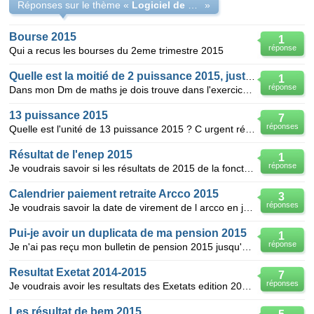
Réponses sur le thème «
Logiciel de Calcul de Structure
»
Bourse 2015
1
réponse
Qui a recus les bourses du 2eme trimestre 2015
Quelle est la moitié de 2 puissance 2015, justifiez
1
réponse
Dans mon Dm de maths je dois trouve dans l'exercice QCM l
13 puissance 2015
7
réponses
Quelle est l'unité de 13 puissance 2015 ? C urgent répondez avec les détails svp
Résultat de l'enep 2015
1
réponse
Je voudrais savoir si les résultats de 2015 de la fonction bublic est sortie pour enep
Calendrier paiement retraite Arcco 2015
3
réponses
Je voudrais savoir la date de virement de l arcco en janvier 2015
Pui-je avoir un duplicata de ma pension 2015
1
réponse
Je n'ai pas reçu mon bulletin de pension 2015 jusqu'à ce jour , que je dois impérativement présente
Resultat Exetat 2014-2015
7
réponses
Je voudrais avoir les resultats des Exetats edition 2014-2015 pour Katanga 2. Institut de l'Amitie
Les résultat de bem 2015