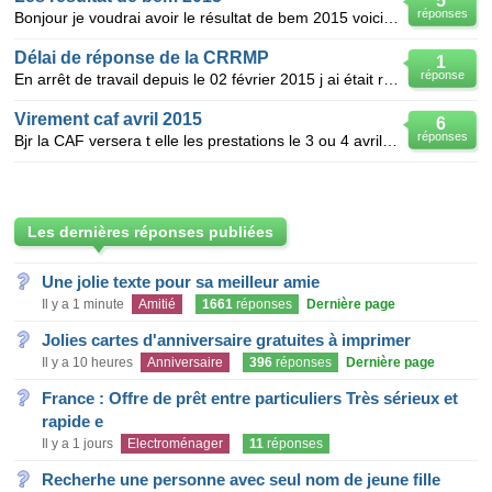
5
réponses
Bonjour je voudrai avoir le résultat de bem 2015 voici mon numéro 28002434
Délai de réponse de la CRRMP
1
réponse
En arrêt de travail depuis le 02 février 2015 j ai était reconnu en longue maladie pout une arthrosc
Virement caf avril 2015
6
réponses
Bjr la CAF versera t elle les prestations le 3 ou 4 avril 2015? Beaucoup ne feront pas pâques pour l
Les dernières réponses publiées
Une jolie texte pour sa meilleur amie
Il y a 1 minute
Amitié
1661
réponses
Dernière page
Jolies cartes d'anniversaire gratuites à imprimer
Il y a 10 heures
Anniversaire
396
réponses
Dernière page
France : Offre de prêt entre particuliers Très sérieux et
rapide e
Il y a 1 jours
Electroménager
11
réponses
Recherhe une personne avec seul nom de jeune fille