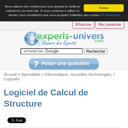
Nous utilisons des cookies pour vous garantir la meilleure
Fermer
expérience sur notre site. Si vous continuez à utiliser ce
dernier, nous considérons que vous acceptez l’utilisation des cookies.
En savoir plus
M'inscrire
Me connecter
Poser une question
Accueil
>
Spécialités
>
Informatique, nouvelles technologies
>
Logiciels
Logiciel de Calcul de
Structure