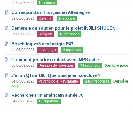
Le 06/08/2026
1
réponse
Correspondant français en Allemagne
Le 06/08/2026
Cinéma
1
réponse
Demande de soutien pour le projet INJILI SHULENI
Le 06/08/2026
Religion
10
réponses
Bosch logixx8 ecoénergie F43
Le 05/08/2026
Lave-linge
4
réponses
Comment prendre contact avec INPS italie
Le 05/08/2026
Pension de réversion
74
réponses
Dernière page
J'ai un QI de 160. Que puis je en conclure ?
Le 04/08/2026
Psychologie, Psychiatrie
1404
réponses
Dernière
page
Recherche film américain année 70
Le 04/08/2026
13
réponses