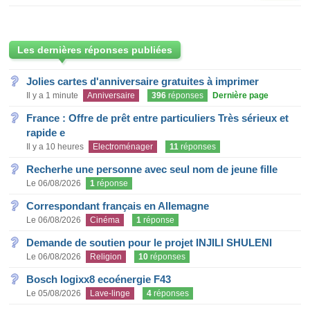
Les dernières réponses publiées
Jolies cartes d'anniversaire gratuites à imprimer
Il y a 1 minute
Anniversaire
396
réponses
Dernière page
France : Offre de prêt entre particuliers Très sérieux et
rapide e
Il y a 10 heures
Electroménager
11
réponses
Recherhe une personne avec seul nom de jeune fille
Le 06/08/2026
1
réponse
Correspondant français en Allemagne
Le 06/08/2026
Cinéma
1
réponse
Demande de soutien pour le projet INJILI SHULENI
Le 06/08/2026
Religion
10
réponses
Bosch logixx8 ecoénergie F43
Le 05/08/2026
Lave-linge
4
réponses