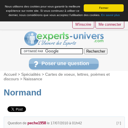
Nous utilisons des cookies pour vous garantir la meilleure
Fermer
expérience sur notre site. Si vous continuez à utiliser ce
dernier, nous considérons que vous acceptez l’utilisation des cookies.
En savoir plus
M'inscrire
Me connecter
Poser une question
Accueil
>
Spécialités
>
Cartes de voeux, lettres, poèmes et
discours
>
Naissance
Normand
peche1958
Question de
le 17/07/2010 à 01h42
[ ! ]