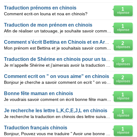
Traduction prénoms en chinois
1
réponse
Comment ecrit-on louna et noa en chinois?
Traduction de mon prénom en chinois
1
réponse
Afin de réaliser un tatouage, je souhaite savoir comment on écrit Christine en chinois
Comment s'écrit Bettina en Chinois et en Arabe?
2
réponses
Mon prénom est Bettina et je souhaitais savoir comment il s'écrit en Chinois et en Arabe.Merci.
Traduction de Shérine en chinois pour un tatouage
5
réponses
Je m'appelle Shérine et j'aimerais avoir la traduction en chinois pour un tatouage. Mon prénom n'es
Comment ecrit on " on vous aime" en chinois
2
réponses
Bonjour je cherche a savoir comment on ecrit " on vous aime" en chinois merci
Bonne fête maman en chinois
1
réponse
Je voudrais savoir comment on écrit bonne fête maman en caractère chinois
Je recherche les lettre L,K,C,E,J,L en chinois
1
réponse
Je recherche la traduction en chinois des lettre suivant L,K,C,E,J,L, merci beaucoup
Traduction français chinois
1
réponse
Bonjour, Pouvez vous me traduire " Avoir une bonne étoile " en Signe chinois s'il vous plai .?