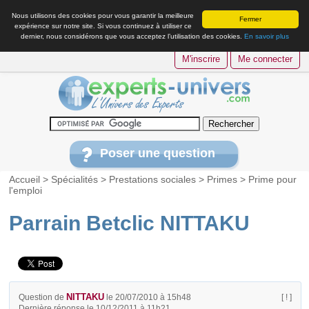
Nous utilisons des cookies pour vous garantir la meilleure
Fermer
expérience sur notre site. Si vous continuez à utiliser ce
dernier, nous considérons que vous acceptez l’utilisation des cookies.
En savoir plus
M'inscrire
Me connecter
Poser une question
Accueil
>
Spécialités
>
Prestations sociales
>
Primes
>
Prime pour
l'emploi
Parrain Betclic NITTAKU
NITTAKU
Question de
le 20/07/2010 à 15h48
[ ! ]
Dernière réponse le 10/12/2011 à 11h21