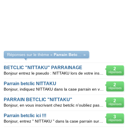
Réponses sur le thème «
Parrain Betclic NITTAKU
»
BETCLIC "NITTAKU" PARRAINAGE
2
réponses
Bonjour entrez le pseudo : NITTAKU lors de votre inscription chez betclic dans la case parrain pou
Parrain betclic NITTAKU
2
réponses
Bonjour, indiquez NITTAKU dans la case parrain en vous inscrivant chez betclic pour bénéficier de 2
PARRAIN BETCLIC "NITTAKU"
2
réponses
Bonjour, en vous inscrivant chez betclic n'oubliez pas de remplir la case parrain avec mon pseudo :
Parrain betclic ici !!!
3
réponses
Bonjour, entrez " NITTAKU " dans la case parrain sur betclic lors de votre inscription pour bénéfic