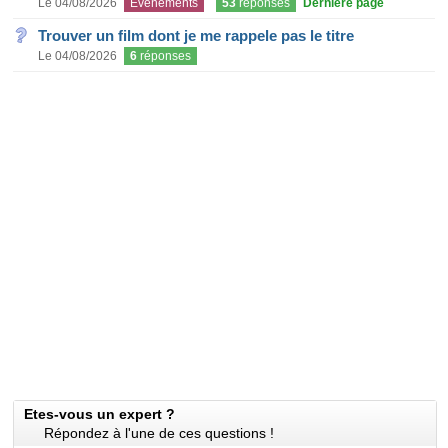
Le 04/08/2026
Evènements
53
réponses
Dernière page
Trouver un film dont je me rappele pas le titre
Le 04/08/2026
6
réponses
Etes-vous un expert ?
Répondez à l'une de ces questions !