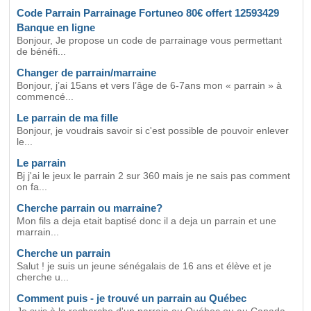
Code Parrain Parrainage Fortuneo 80€ offert 12593429
Banque en ligne
Bonjour, Je propose un code de parrainage vous permettant
de bénéfi...
Changer de parrain/marraine
Bonjour, j’ai 15ans et vers l’âge de 6-7ans mon « parrain » à
commencé...
Le parrain de ma fille
Bonjour, je voudrais savoir si c'est possible de pouvoir enlever
le...
Le parrain
Bj j'ai le jeux le parrain 2 sur 360 mais je ne sais pas comment
on fa...
Cherche parrain ou marraine?
Mon fils a deja etait baptisé donc il a deja un parrain et une
marrain...
Cherche un parrain
Salut ! je suis un jeune sénégalais de 16 ans et élève et je
cherche u...
Comment puis - je trouvé un parrain au Québec