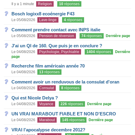
Il y a 1 minute
Religion
10
réponses
Bosch logixx8 ecoénergie F43
Le 05/08/2026
Lave-linge
4
réponses
Comment prendre contact avec INPS italie
Le 05/08/2026
Pension de réversion
74
réponses
Dernière page
J'ai un QI de 160. Que puis je en conclure ?
Le 04/08/2026
Psychologie, Psychiatrie
1404
réponses
Dernière
page
Recherche film américain année 70
Le 04/08/2026
13
réponses
Comment avoir un renduvous de la consulat d'oran
Le 04/08/2026
Consulat
8
réponses
Qui est Nicole Delya ?
Le 04/08/2026
Voyance
226
réponses
Dernière page
UN VRAI MARABOUT FIABLE ET NON D'ESCRO
Le 04/08/2026
Marabout
145
réponses
Dernière page
VRAI l'apocalypse decembre 2012?