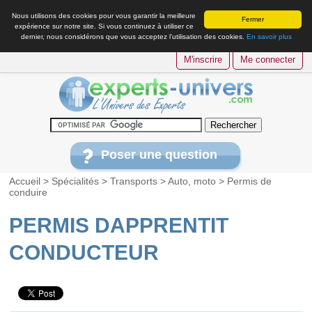
Nous utilisons des cookies pour vous garantir la meilleure
Fermer
expérience sur notre site. Si vous continuez à utiliser ce
dernier, nous considérons que vous acceptez l’utilisation des cookies.
En savoir plus
M'inscrire
Me connecter
Poser une question
Accueil
>
Spécialités
>
Transports
>
Auto, moto
>
Permis de
conduire
PERMIS DAPPRENTIT
CONDUCTEUR