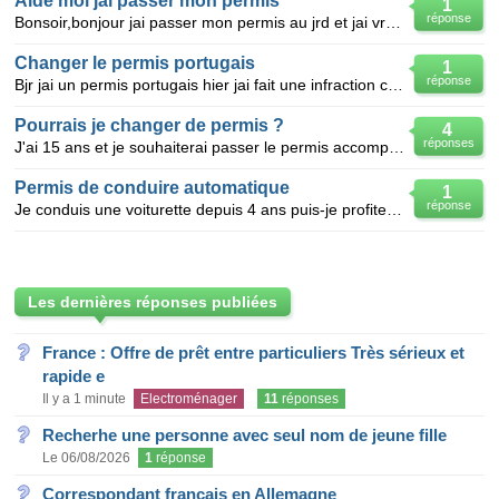
Aide moi jai passer mon permis
1
réponse
Bonsoir,bonjour jai passer mon permis au jrd et jai vraiment peur de pas la voir jai fai des fau
Changer le permis portugais
1
réponse
Bjr jai un permis portugais hier jai fait une infraction circuler dans la vois reserver au bus je me
Pourrais je changer de permis ?
4
réponses
J'ai 15 ans et je souhaiterai passer le permis accompagnée l'année prochaine mais j'aimerais savoir
Permis de conduire automatique
1
réponse
Je conduis une voiturette depuis 4 ans puis-je profiter d'avantages pour passer rapidement un permis
Les dernières réponses publiées
France : Offre de prêt entre particuliers Très sérieux et
rapide e
Il y a 1 minute
Electroménager
11
réponses
Recherhe une personne avec seul nom de jeune fille
Le 06/08/2026
1
réponse
Correspondant français en Allemagne