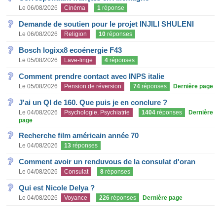
Le 06/08/2026
Cinéma
1
réponse
Demande de soutien pour le projet INJILI SHULENI
Le 06/08/2026
Religion
10
réponses
Bosch logixx8 ecoénergie F43
Le 05/08/2026
Lave-linge
4
réponses
Comment prendre contact avec INPS italie
Le 05/08/2026
Pension de réversion
74
réponses
Dernière page
J'ai un QI de 160. Que puis je en conclure ?
Le 04/08/2026
Psychologie, Psychiatrie
1404
réponses
Dernière
page
Recherche film américain année 70
Le 04/08/2026
13
réponses
Comment avoir un renduvous de la consulat d'oran
Le 04/08/2026
Consulat
8
réponses
Qui est Nicole Delya ?
Le 04/08/2026
Voyance
226
réponses
Dernière page