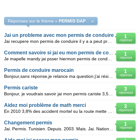
Réponses sur le thème «
PERMIS DAPPRENTIT CONDUCTEUR
»
Jai un probleme avec mon permis de conduire
1
réponse
Jai recupere mon permis de conduire il y a a peut pres 2ans 8mois de retrait pour alccolemie mais su
Comment savoire si jai eu mon permis de conduire
1
réponse
Je mapelle mandy jai psser hiermon permis de conduire jaimerait savoir si je les eu je les passer a
Permis de conduire marocain
1
réponse
Bonjour,sans réponse,je relance ma question:j'ai résider 6 mois au maroc et j'ai passer mon permis l
Permis cariste
3
réponses
Bonjour, je voudrais savoir jai mon permis cariste 3,5 qui n'ai plus valable depuis le mois de fevr
Aidez moi problème de math merci
3
réponses
En 2010 3,8% des accident mortel su la route mette en cause des conducteur sans permis parmi ses 1/5
Changement permis
1
réponse
Jai. Permis. Tunisien. Depuis. 2003. Mais. Jai. Nationalite. Française. Jai passe. À la. Préfectur