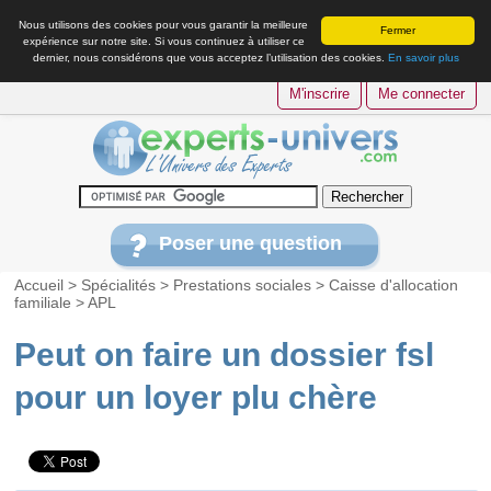
Nous utilisons des cookies pour vous garantir la meilleure
Fermer
expérience sur notre site. Si vous continuez à utiliser ce
dernier, nous considérons que vous acceptez l’utilisation des cookies.
En savoir plus
M'inscrire
Me connecter
Poser une question
Accueil
>
Spécialités
>
Prestations sociales
>
Caisse d'allocation
familiale
>
APL
Peut on faire un dossier fsl
pour un loyer plu chère