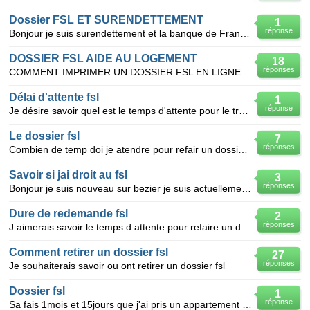
Dossier FSL ET SURENDETTEMENT
1
réponse
Bonjour je suis surendettement et la banque de France elle m'a envoyé un courrier recevable pour que
DOSSIER FSL AIDE AU LOGEMENT
18
réponses
COMMENT IMPRIMER UN DOSSIER FSL EN LIGNE
Délai d'attente fsl
1
réponse
Je désire savoir quel est le temps d'attente pour le traitement d'un dossier fsl(dépot de garantie/l
Le dossier fsl
7
réponses
Combien de temp doi je atendre pour refair un dossier fsl jen et fait un o mois de juin merci
Savoir si jai droit au fsl
3
réponses
Bonjour je suis nouveau sur bezier je suis actuellement sans emploi je vis a avec que laah pour avoi
Dure de redemande fsl
2
réponses
J aimerais savoir le temps d attente pour refaire un dossier fsl merci
Comment retirer un dossier fsl
27
réponses
Je souhaiterais savoir ou ont retirer un dossier fsl
Dossier fsl
1
réponse
Sa fais 1mois et 15jours que j'ai pris un appartement et suite a des travaux que j'ai effectuer moi