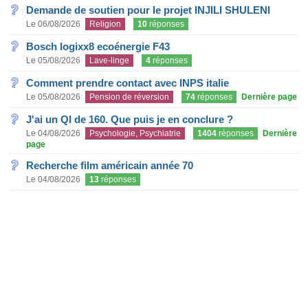
Demande de soutien pour le projet INJILI SHULENI
Le 06/08/2026
Religion
10
réponses
Bosch logixx8 ecoénergie F43
Le 05/08/2026
Lave-linge
4
réponses
Comment prendre contact avec INPS italie
Le 05/08/2026
Pension de réversion
74
réponses
Dernière page
J'ai un QI de 160. Que puis je en conclure ?
Le 04/08/2026
Psychologie, Psychiatrie
1404
réponses
Dernière
page
Recherche film américain année 70
Le 04/08/2026
13
réponses