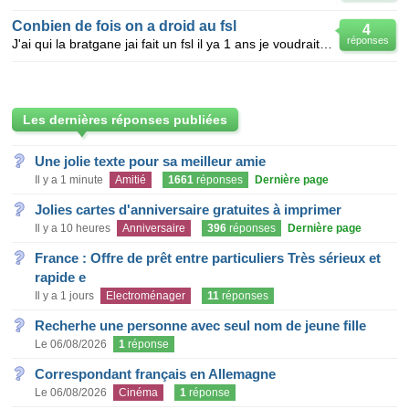
Conbien de fois on a droid au fsl
4
réponses
J'ai qui la bratgane jai fait un fsl il ya 1 ans je voudrait revie en bretagne exceque je peu re
Les dernières réponses publiées
Une jolie texte pour sa meilleur amie
Il y a 1 minute
Amitié
1661
réponses
Dernière page
Jolies cartes d'anniversaire gratuites à imprimer
Il y a 10 heures
Anniversaire
396
réponses
Dernière page
France : Offre de prêt entre particuliers Très sérieux et
rapide e
Il y a 1 jours
Electroménager
11
réponses
Recherhe une personne avec seul nom de jeune fille
Le 06/08/2026
1
réponse
Correspondant français en Allemagne
Le 06/08/2026
Cinéma
1
réponse