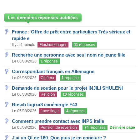
Les dernières réponses publiées
France : Offre de prêt entre particuliers Très sérieux et
rapide e
Il y a 1 minute
Electroménager
11
réponses
Recherhe une personne avec seul nom de jeune fille
Le 06/08/2026
1
réponse
Correspondant français en Allemagne
Le 06/08/2026
Cinéma
1
réponse
Demande de soutien pour le projet INJILI SHULENI
Le 06/08/2026
Religion
10
réponses
Bosch logixx8 ecoénergie F43
Le 05/08/2026
Lave-linge
4
réponses
Comment prendre contact avec INPS italie
Le 05/08/2026
Pension de réversion
74
réponses
Dernière page
J'ai un QI de 160. Que puis je en conclure ?