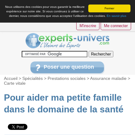
Nous utilisons des cookies pour vous garantir la meilleure
Fermer
expérience sur notre site. Si vous continuez à utiliser ce
dernier, nous considérons que vous acceptez l’utilisation des cookies.
En savoir plus
M'inscrire
Me connecter
Poser une question
Accueil
>
Spécialités
>
Prestations sociales
>
Assurance maladie
>
Carte vitale
Pour aider ma petite famille
dans le domaine de la santé