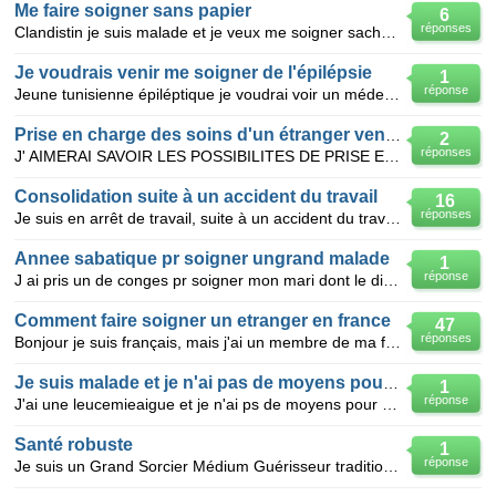
Me faire soigner sans papier
6
réponses
Clandistin je suis malade et je veux me soigner sachant que je ne posséde,ni papiers ni assurance ni
Je voudrais venir me soigner de l'épilépsie
1
réponse
Jeune tunisienne épiléptique je voudrai voir un médecin francais pour me soigner er m'aider a guérir
Prise en charge des soins d'un étranger venant se
2
réponses
J' AIMERAI SAVOIR LES POSSIBILITES DE PRISE EN CHARGE D'UN MALADE VENANT DE L'ETRANGER POUR SE SOIG
Consolidation suite à un accident du travail
16
réponses
Je suis en arrêt de travail, suite à un accident du travail depuis bientôt deux ans ; mon avant-bras
Annee sabatique pr soigner ungrand malade
1
réponse
J ai pris un de conges pr soigner mon mari dont le diagnostic etait vital.Cela ne rentre pas en lign
Comment faire soigner un etranger en france
47
réponses
Bonjour je suis français, mais j'ai un membre de ma famille qui est malade et qui n'est pas françai
Je suis malade et je n'ai pas de moyens pour me soigner
1
réponse
J'ai une leucemieaigue et je n'ai ps de moyens pour me traiter j'aimerai nonseulement finir mes étud
Santé robuste
1
réponse
Je suis un Grand Sorcier Médium Guérisseur traditionnel ;je guéri toutes sortes de Maladies par les