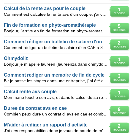
Calcul de la rente avs pour le couple
1
réponse
Comment est calculee la rente avs d'un couple. j'ai cotisé 23 ans à l'avs et suis mariée depuis 25 a
Fin de formation en phyto-aromathérapie
5
réponses
Bonjour, j'arrive en fin de formation en phyto-aromatherapie et je dois rédiger un memoire de fin d'
Comment rédiger un bulletin de salaire d'un CAE à
2
réponses
Comment rédiger un bulletin de salaire d'un CAE à 30H /semaine ? C'est pour une association, je sou
Ohmydollz
1
réponse
Bonjour je m'apelle laureen (laureenza dans ohmydollz) je voulait savoir si vous pourrier passer su
Comment rediger un memoire de fin de cycle
3
réponses
Bjr je passe les stages dans une entreprise, j`ai été envoyé par l`école qui me demande de rediger
Calcul rente avs couple
1
réponse
Mon marie touche son avs, et dans le calcul de sa rente, la mienne etait ajoutée.. que se passera t
Duree de contrat avs en cae
9
réponses
Combien peux dure un contrat d' avs en cae et combien de fois peut on le renouveller
M'aider à rediger un rapport d'activite
2
réponses
J'ai des responsabilites donc je vous demande de m'aprendre à rediger mes rapports d'acitvites