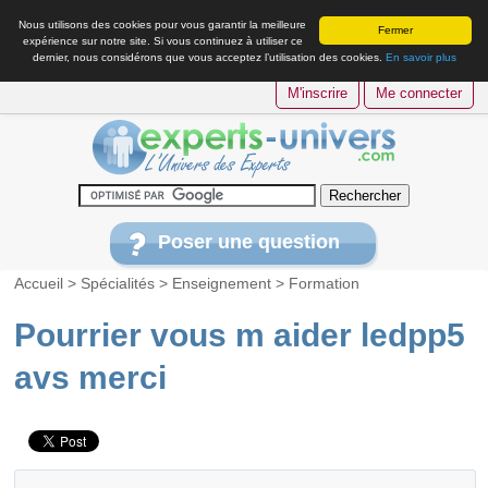
Nous utilisons des cookies pour vous garantir la meilleure
Fermer
expérience sur notre site. Si vous continuez à utiliser ce
dernier, nous considérons que vous acceptez l’utilisation des cookies.
En savoir plus
M'inscrire
Me connecter
Poser une question
Accueil
>
Spécialités
>
Enseignement
>
Formation
Pourrier vous m aider ledpp5
avs merci