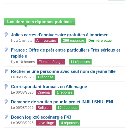
Les dernières réponses publiées
Jolies cartes d'anniversaire gratuites à imprimer
Il y a 1 minute
Anniversaire
396
réponses
Dernière page
France : Offre de prêt entre particuliers Très sérieux et
rapide e
Il y a 10 heures
Electroménager
11
réponses
Recherhe une personne avec seul nom de jeune fille
Le 06/08/2026
1
réponse
Correspondant français en Allemagne
Le 06/08/2026
Cinéma
1
réponse
Demande de soutien pour le projet INJILI SHULENI
Le 06/08/2026
Religion
10
réponses
Bosch logixx8 ecoénergie F43
Le 05/08/2026
Lave-linge
4
réponses