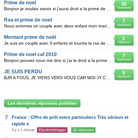
Prime de noel
30
réponses
Bonjour je voulais savoir si j'aurai droit a la prime de noel,je touche une partie du rsa nous somme
Rsa et prime de noel
7
réponses
Nous sommes un couple avec deux enfant mon mari travaille a temps plein il touche 1500 euros et on t
Montant prime de noël
1
réponse
Je suis en couple avec 3 enfants et touche le rsa de combien s'élèvera ma prime de noël ? merci a t
Prime de noel caf 2010
7
réponses
Bonjour pouvez-vous me dire si j'ai le droit a la prime de noel et combien, je touche le rsa ancienn
JE SUIS PERDU
5
réponses
BJR A TOUS, JE VIENS VERS VOUS CAR MOI JY COMPREND PLUS RIEN ILS DISENT BIEN BENEFICIERE DU RSA D
Les dernières réponses publiées
France : Offre de prêt entre particuliers Très sérieux et
rapide e
Il y a 1 minute
Electroménager
11
réponses