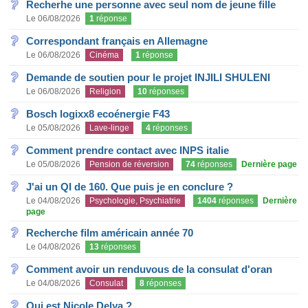
Recherhe une personne avec seul nom de jeune fille
Le 06/08/2026
1
réponse
Correspondant français en Allemagne
Le 06/08/2026
Cinéma
1
réponse
Demande de soutien pour le projet INJILI SHULENI
Le 06/08/2026
Religion
10
réponses
Bosch logixx8 ecoénergie F43
Le 05/08/2026
Lave-linge
4
réponses
Comment prendre contact avec INPS italie
Le 05/08/2026
Pension de réversion
74
réponses
Dernière page
J'ai un QI de 160. Que puis je en conclure ?
Le 04/08/2026
Psychologie, Psychiatrie
1404
réponses
Dernière
page
Recherche film américain année 70
Le 04/08/2026
13
réponses
Comment avoir un renduvous de la consulat d'oran
Le 04/08/2026
Consulat
8
réponses
Qui est Nicole Delya ?