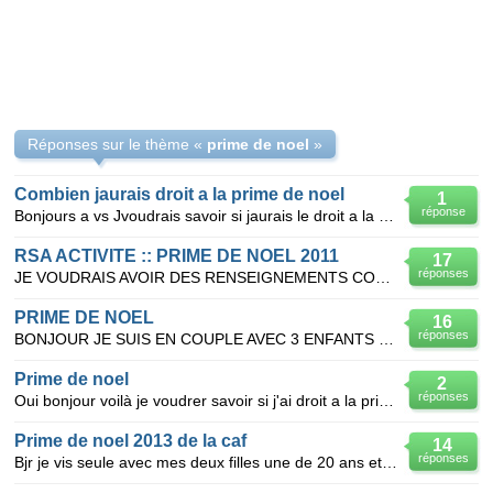
Réponses sur le thème «
prime de noel
»
Combien jaurais droit a la prime de noel
1
réponse
Bonjours a vs Jvoudrais savoir si jaurais le droit a la prime de noel cet sachant que je suis
RSA ACTIVITE :: PRIME DE NOEL 2011
17
réponses
JE VOUDRAIS AVOIR DES RENSEIGNEMENTS CONCERNANT LA PRIME DE NOEL 2011 POUR CEUX QUI TOUCHE LE RSA AC
PRIME DE NOEL
16
réponses
BONJOUR JE SUIS EN COUPLE AVEC 3 ENFANTS JE TRAVAIL A TEMPS PLEINS ET JE TOUCHE 25EUROS DE RSA AURAI
Prime de noel
2
réponses
Oui bonjour voilà je voudrer savoir si j'ai droit a la prime de noel car je touche du rsa on nes en
Prime de noel 2013 de la caf
14
réponses
Bjr je vis seule avec mes deux filles une de 20 ans et l autre de 16 ans ..scolarisée toutes les deu