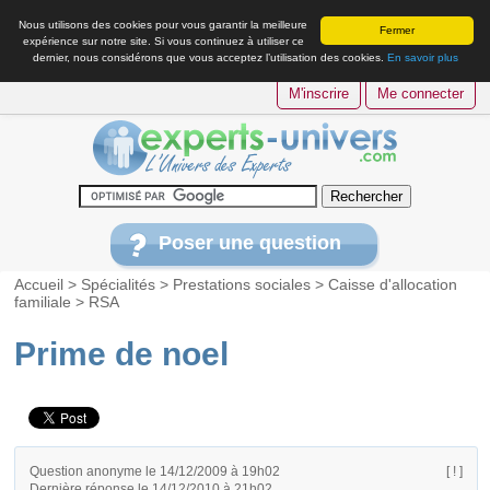
Nous utilisons des cookies pour vous garantir la meilleure
Fermer
expérience sur notre site. Si vous continuez à utiliser ce
dernier, nous considérons que vous acceptez l’utilisation des cookies.
En savoir plus
M'inscrire
Me connecter
Poser une question
Accueil
>
Spécialités
>
Prestations sociales
>
Caisse d'allocation
familiale
>
RSA
Prime de noel
Question anonyme le 14/12/2009 à 19h02
[ ! ]
Dernière réponse le 14/12/2010 à 21h02