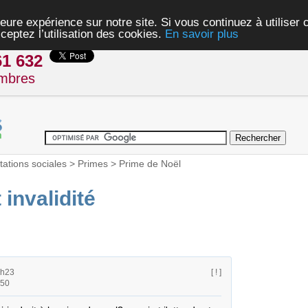
eure expérience sur notre site. Si vous continuez à utiliser
ceptez l’utilisation des cookies.
En savoir plus
61 632
mbres
tations sociales
>
Primes
>
Prime de Noël
 invalidité
8h23
[ ! ]
h50