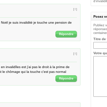
d'invalid
[ ! ]
Posez vo
e Noël je suis invalidité je touche une pension de 
Publiez 
réponses
centaines
Répondre
Titre de
Votre qu
[ ! ]
n invalidîles est j'ai pas le droit à la prime de 
est le chômage qui la touche c'est pas normal
Répondre