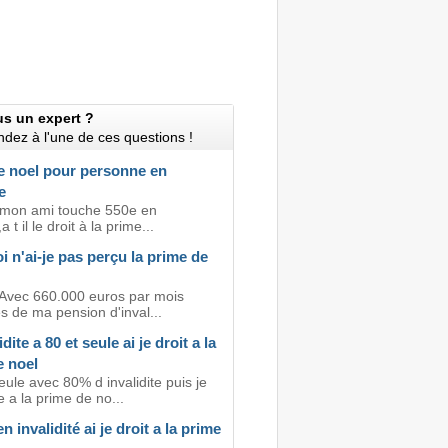
us un expert ?
dez à l'une de ces questions !
e noel pour personne en
e
 mon ami touche 550e en
,a t il le droit à la prime...
 n'ai-je pas perçu la prime de
 Avec 660.000 euros par mois
 de ma pension d'inval...
dite a 80 et seule ai je droit a la
e noel
eule avec 80% d invalidite puis je
 a la prime de no...
n invalidité ai je droit a la prime