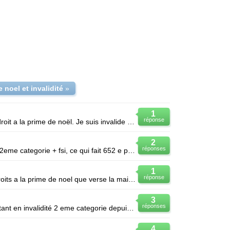
 noel et invalidité
»
1
réponse
Bonjour,je voudrais savoir si on a droit a la prime de noël. Je suis invalide catégorie 2,j"ai 2 en
2
réponses
Je touche une pension d'invalidité 2eme categorie + fsi, ce qui fait 652 e par mois, ai-je droit à l
1
réponse
étant en congés parentales ai je droits a la prime de noel que verse la mairie ou je travail? et mon
3
réponses
Ai je le droit a une prime de noel étant en invalidité 2 eme categorie depuis le 25 octobre 2009? je
4