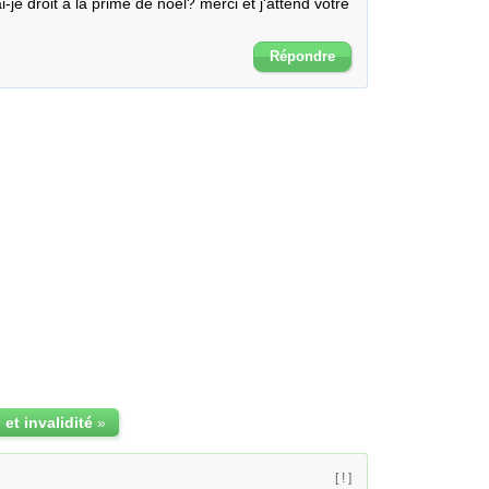
i-je droit à la prime de noel? merci et j'attend votre 
Répondre
et invalidité
»
[ ! ]