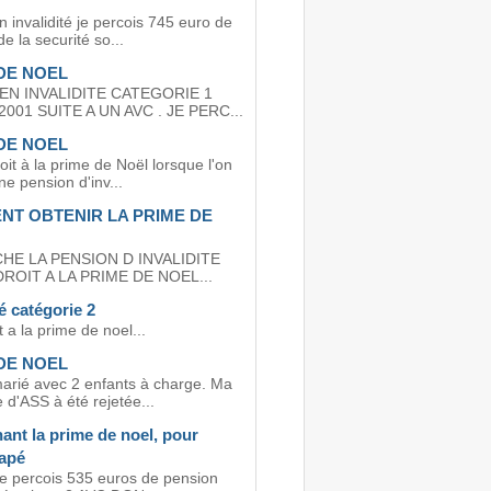
n invalidité je percois 745 euro de
e la securité so...
DE NOEL
 EN INVALIDITE CATEGORIE 1
001 SUITE A UN AVC . JE PERC...
DE NOEL
roit à la prime de Noël lorsque l'on
e pension d'inv...
T OBTENIR LA PRIME DE
HE LA PENSION D INVALIDITE
DROIT A LA PRIME DE NOEL...
té catégorie 2
it a la prime de noel...
DE NOEL
marié avec 2 enfants à charge. Ma
d'ASS à été rejetée...
ant la prime de noel, pour
apé
je percois 535 euros de pension