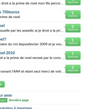
réponses
Je suis beneficiaire de l aah ai je le droit a la prime de noel mon fils percois are es ce que lui a
is 700euros
1
réponse
 prime de noel
oel
3
réponses
Je touche 150 euros de prime mensuelle par les assedic ai je droit a la prime de noel?
oel?
1
réponse
Bonjour je sui actuellement beneficiaire du rmi depuisfevrier 2009 et je voudrais savoir si j'orais
oel 2010
7
réponses
Bonjour l'annee derniere j ai eu droit a la prime de noel verssé par le conseil general d un monta
3
réponses
Ai je droit à la prime de noel en percevant l'AAH et etant seul merci de votre reponse
s
eur amie
nses
Dernière page
gratuites à imprimer