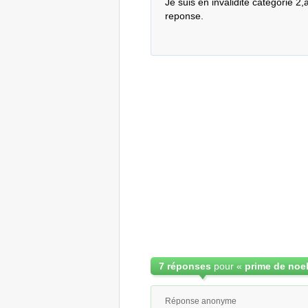
Je suis en invalidité categorie 2,a
reponse.
7 réponses
pour «
prime de noel 
Réponse anonyme