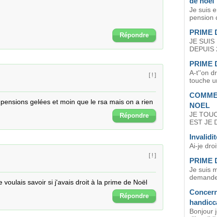
de noel
Je suis e
pension d
PRIME 
Répondre
JE SUIS
DEPUIS 2
PRIME 
A-t''on d
[ ! ]
touche un
COMMEN
nsions gelées et moin que le rsa mais on a rien
NOEL
JE TOUC
Répondre
EST JE 
Invalidi
Ai-je dro
[ ! ]
PRIME 
Je suis 
demande 
e voulais savoir si j'avais droit à la prime de Noël
Concern
Répondre
handicc
Bonjour 