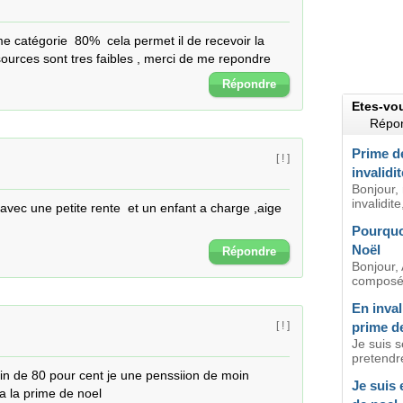
e catégorie  80%  cela permet il de recevoir la 
ources sont tres faibles , merci de me repondre
Répondre
Etes-vo
Répon
Prime d
[ ! ]
invalidit
Bonjour,
invalidite
 avec une petite rente  et un enfant a charge ,aige 
Pourquoi
Noël
Répondre
Bonjour,
composés
En invali
prime d
[ ! ]
Je suis s
pretendre
in de 80 pour cent je une penssiion de moin 
Je suis e
 a la prime de noel