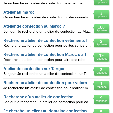
réponses
Je recherche un atelier de confection vêtement femme robe longue tunique foulard... pour production
Atelier au maroc
3
réponses
On recherche un atelier de confection professionnels au Maroc pour réaliser des petites séries de v
Atelier de confection au Maroc ?
160
réponses
Bonjour, Je recherche un atelier de confection au Maroc pour réaliser des petites séries de vêteme
Recherche atelier de confection vetements feminins
2
réponses
Recherche atelier de confection pour petites series vetements feminins prix competitif France nord e
Recherche atelier de confection Maroc ou Tunisie (
19
réponses
Recherche atelier de confection pour faire des robes longues, tuniques longues petite quantités (30
Atelier de confection sur Tanger
3
réponses
Bonjour, Je recherche un atelier de confection sur Tanger qui pourra réaliser des petite série de v
Recherche atelier de confection pour vêtements de femme
1
réponse
Je recherche un atelier de confection pour réaliser ma collectionfemme et fillette ainsi que les pro
Recherche d'un atelier de confection
9
réponses
Bonjour je recherche un atelier de confection pour commander des petite série. merci
Je cherche un client au domaine confection
5