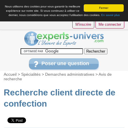
Nous utilisons des cookies pour vous garantir la meilleure
Fermer
expérience sur notre site. Si vous continuez à utiliser ce
dernier, nous considérons que vous acceptez l’utilisation des cookies.
En savoir plus
M'inscrire
Me connecter
Poser une question
Accueil
>
Spécialités
>
Demarches administratives
>
Avis de
recherche
Recherche client directe de
confection