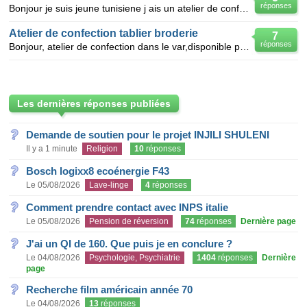
réponses
Bonjour je suis jeune tunisiene j ais un atelier de confection maillie spécial lingerie je cherch
Atelier de confection tablier broderie
7
réponses
Bonjour, atelier de confection dans le var,disponible pour toutes confections:blouses scolaire,vetem
Les dernières réponses publiées
Demande de soutien pour le projet INJILI SHULENI
Il y a 1 minute
Religion
10
réponses
Bosch logixx8 ecoénergie F43
Le 05/08/2026
Lave-linge
4
réponses
Comment prendre contact avec INPS italie
Le 05/08/2026
Pension de réversion
74
réponses
Dernière page
J'ai un QI de 160. Que puis je en conclure ?
Le 04/08/2026
Psychologie, Psychiatrie
1404
réponses
Dernière
page
Recherche film américain année 70
Le 04/08/2026
13
réponses