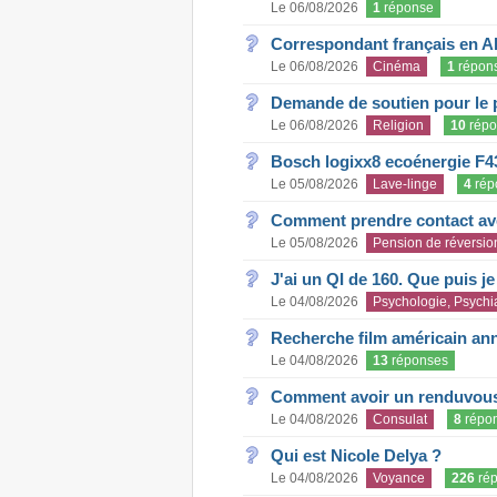
Le 06/08/2026
1
réponse
Correspondant français en A
Le 06/08/2026
Cinéma
1
répon
Demande de soutien pour le 
Le 06/08/2026
Religion
10
répo
Bosch logixx8 ecoénergie F4
Le 05/08/2026
Lave-linge
4
rép
Comment prendre contact ave
Le 05/08/2026
Pension de réversio
J'ai un QI de 160. Que puis j
Le 04/08/2026
Psychologie, Psychia
Recherche film américain an
Le 04/08/2026
13
réponses
Comment avoir un renduvous 
Le 04/08/2026
Consulat
8
répo
Qui est Nicole Delya ?
Le 04/08/2026
Voyance
226
rép