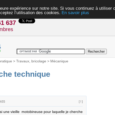
eure expérience sur notre site. Si vous continuez à utiliser
ceptez l’utilisation des cookies.
En savoir plus
61 637
mbres
pratique
>
Travaux, bricolage
>
Mécanique
che technique
1h55
[ ! ]
'ai une vieille  motobineuse pour laquelle je cherche 