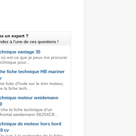
us un expert ?
dez à l'une de ces questions !
echnique vantage 35
! où est-ce que je peux me procurer
technique pour...
he fiche technique HB mariner
v
ne fuite d'huile sur le trim moteur,
e la fiche tech...
echnique moteur weidemann
0
che la fiche technique d'un
frontal weidemann 5625XC8...
echnique de moteur hors bord
8 cv
Je suis à la recherche de la fiche