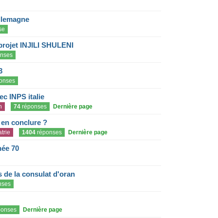
llemagne
se
projet INJILI SHULENI
nses
3
onses
c INPS italie
n
74
réponses
Dernière page
e en conclure ?
trie
1404
réponses
Dernière page
née 70
de la consulat d'oran
nses
onses
Dernière page