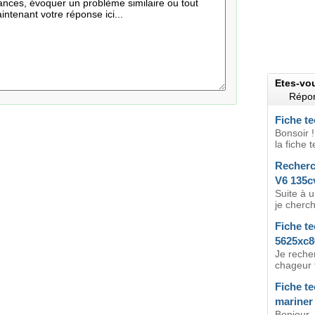
Etes-vo
Répon
Fiche t
Bonsoir 
la fiche 
Recherc
V6 135c
Suite à u
je cherch
Fiche t
5625xc8
Je recher
chageur 
Fiche t
mariner 
Bonjour, 