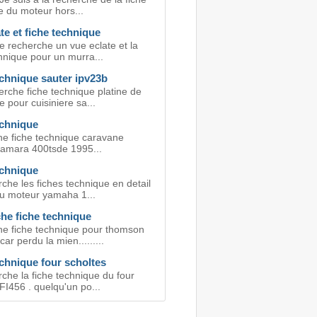
e du moteur hors...
te et fiche technique
e recherche un vue eclate et la
hnique pour un murra...
echnique sauter ipv23b
erche fiche technique platine de
 pour cuisiniere sa...
echnique
e fiche technique caravane
 amara 400tsde 1995...
echnique
che les fiches technique en detail
du moteur yamaha 1...
he fiche technique
e fiche technique pour thomson
ar perdu la mien.........
chnique four scholtes
che la fiche technique du four
FI456 . quelqu'un po...