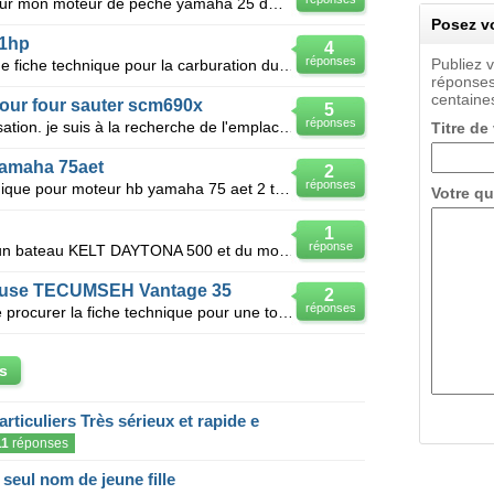
Je recherche la fiche technique pour mon moteur de peche yamaha 25 dm numero de serie car ne connai
Posez vo
11hp
4
réponses
Publiez 
Bonjour je suis a la recherche d une fiche technique pour la carburation du moteur b&s 11hp mont
réponses
centaines
our four sauter scm690x
5
réponses
Le four s'est arrete en cours d'utilisation. je suis à la recherche de l'emplacement d'un fusible s'
Titre de
yamaha 75aet
2
réponses
Bjr je recherche vue ou fiche technique pour moteur hb yamaha 75 aet 2 temps merci de me contaster
Votre qu
1
réponse
Je recherche la fiche technique d'un bateau KELT DAYTONA 500 et du moteur EVINRUDE 140 CV 2T
euse TECUMSEH Vantage 35
2
réponses
Bonsoir ! où est-ce que je peux me procurer la fiche technique pour une tondeuse tecumseh vantage 3
s
articuliers Très sérieux et rapide e
11
réponses
eul nom de jeune fille