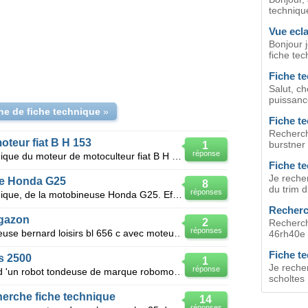
techniqu
Vue ecla
Bonjour j
fiche tec
Fiche t
Salut, ch
puissance
he de fiche technique
»
Fiche t
Recherch
teur fiat B H 153
burstner
1
réponse
Bonjour je recherche la fiche technique du moteur de motoculteur fiat B H 153 tecnamator elect
Fiche t
Je recher
se Honda G25
8
du trim 
réponses
Bonjour je recherche la fiche technique, de la motobineuse Honda G25. Effectivement, j'en possede un
Recherc
 gazon
2
Recherch
réponses
Je recherche fiche technique tondeuse bernard loisirs bl 656 c avec moteur tecumseh type tvs 120
46rh40e c
Fiche te
s 2500
1
Je recher
réponse
Je recherche une fiche technique d 'un robot tondeuse de marque robomow et du model ms 2500. afin d
scholtes 
erche fiche technique
14
réponses