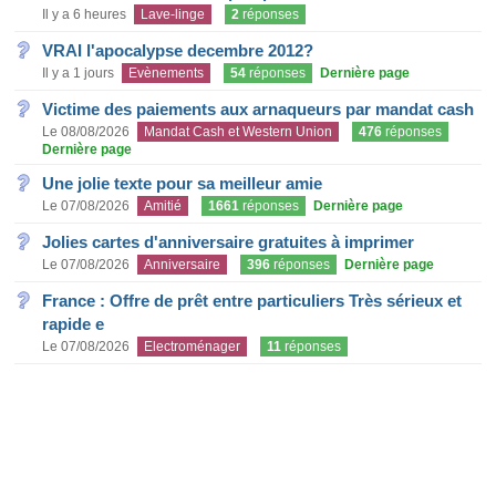
Il y a 6 heures
Lave-linge
2
réponses
VRAI l'apocalypse decembre 2012?
Il y a 1 jours
Evènements
54
réponses
Dernière page
Victime des paiements aux arnaqueurs par mandat cash
Le 08/08/2026
Mandat Cash et Western Union
476
réponses
Dernière page
Une jolie texte pour sa meilleur amie
Le 07/08/2026
Amitié
1661
réponses
Dernière page
Jolies cartes d'anniversaire gratuites à imprimer
Le 07/08/2026
Anniversaire
396
réponses
Dernière page
France : Offre de prêt entre particuliers Très sérieux et
rapide e
Le 07/08/2026
Electroménager
11
réponses