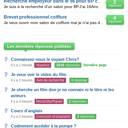
Recherche employeur dans le 56 pour BP coiffure(age 16 ans)
2
réponses
Je suis à la recherche d'un salon pour BP.J'ai 16Ans.
Brevet professionnel coiffure
4
réponses
Je veux ouvrir mon salon de coiffure mai je n'ai pas de bp de coiffure es que c possible si oui je r
Les dernières réponses publiées
Connaissez-vous le voyant Chris?
Il y a 1 minute
Voyance
2649
réponses
Dernière page
Je veux voir le video du film
Il y a 2 heures
Avis de recherche
1
réponse
Je cherche un film don je ne connais ni le titre ni les
acteurs
Il y a 3 heures
MovieStarPlanet
2
réponses
Cours d'anglais
Il y a 5 heures
Concours et examens
2
réponses
Codmment accéder à la pompe ?