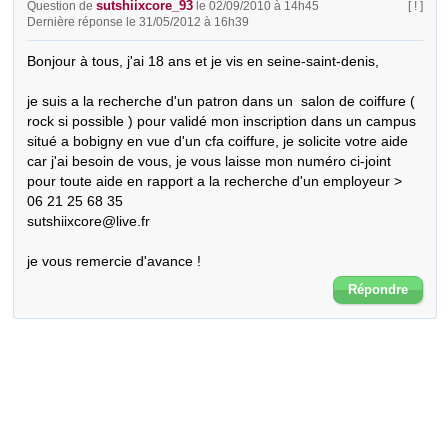
sutshiixcore_93
Question de
le 02/09/2010 à 14h45
[ ! ]
Dernière réponse le 31/05/2012 à 16h39
Bonjour à tous, j'ai 18 ans et je vis en seine-saint-denis, 

je suis a la recherche d'un patron dans un  salon de coiffure ( 
rock si possible ) pour validé mon inscription dans un campus 
situé a bobigny en vue d'un cfa coiffure, je solicite votre aide 
car j'ai besoin de vous, je vous laisse mon numéro ci-joint 
pour toute aide en rapport a la recherche d'un employeur > 

06 21 25 68 35

sutshiixcore@live.fr

je vous remercie d'avance !
Répondre