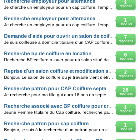
Recherche employeur pour alternance
1
réponse
Je cherche un employeur pour un cap coiffure, l'employeur me permettera de validé ma candidateure au
Recherche employeur pour alternance
1
réponse
Je cherche un employeur pour un cap coiffure, l'employeur me permettera de validé ma candidateure au
Demande d'aide pour ouvrir un salon de coiffure
7
réponses
Je suis coiffeuse à domicile titulaire d'un CAP coiffure, prothésiste ongulaire, beauté des mains e
Recherche bp de coiffure en location
6
réponses
Recherche BP coiffure a louer pour un salon situé dans le 91
Reprise d'un salon coiffure et modification salaire employés
2
réponses
Bonjour, Le salon de coiffure ou je travaille vient d'être repris par un nouveau patron. Celui ci d
Recherche patron pour CAP Coiffure septembre 2011
28
réponses
Je recherche pour ma fille qui aura 16 ans en septembre 2011 un patron pour un CAP Coiffure en alter
Recherche associé avec BP coiffure pour création ou reprise
1
réponse
Jeune Femme titulaire du Cap coiffure, recherche partenaire ayant le BP coiffure pour création ou re
Recherche patron pour cap coiffure
1
réponse
Bonjour, je suis à la recherche d'un patron pour un cap coiffure en region autour d'Argenteuil. Je p