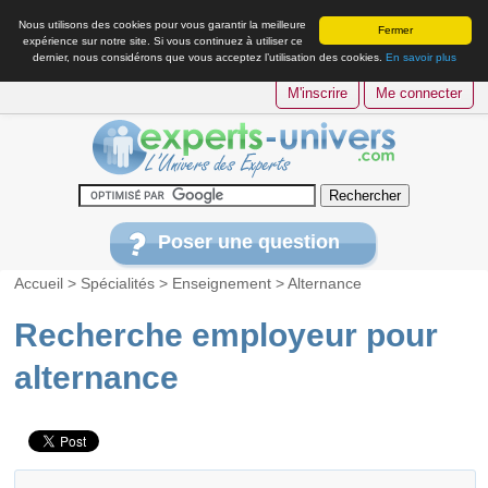
Nous utilisons des cookies pour vous garantir la meilleure
Fermer
expérience sur notre site. Si vous continuez à utiliser ce
dernier, nous considérons que vous acceptez l’utilisation des cookies.
En savoir plus
M'inscrire
Me connecter
Poser une question
Accueil
>
Spécialités
>
Enseignement
>
Alternance
Recherche employeur pour
alternance