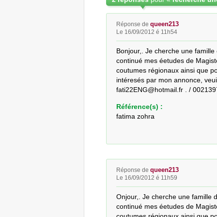
queen213
Réponse de
Le 16/09/2012 é 11h54
Bonjour,. Je cherche une famille d
continué mes éetudes de Magister 
coutumes régionaux ainsi que po
intéresés par mon annonce, veuill
fati22ENG@hotmail.fr . / 002139
Référence(s) :
fatima zohra
queen213
Réponse de
Le 16/09/2012 é 11h59
Onjour,. Je cherche une famille d'
continué mes éetudes de Magister 
coutumes régionaux ainsi que po