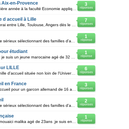
à Aix-en-Provence
3
réponses
Bonjour, Je suis étudiante en première année à la faculté Economie appliquée de l'Université Paul C
 d accueil à Lille
7
réponses
Je suis une jeune gabonaise. Je serai entre Lille, Toulouse, Angers dès le mois d'Aout pour poursuiv
1
réponse
Bonjour, je recherche un organisme sérieux sélectionnant des familles d'accueil sur suisse ,belgiqu
pour étudiant
1
réponse
Bonjour, Je me nomme youness et je suis un jeune marocaine agé de 32 ans et vivant actuellement en
sur LILLE
6
réponses
Je recherche actuellement une famille d'accueil située non loin de l'Université Catholique et qui po
il en France
3
réponses
Bonjour, je cherche une famille d'accueil pour un garcon allemand de 16 ans qui veut améliorer son
il
2
réponses
Bonjour, je recherche un organisme sérieux sélectionnant des familles d'accueil sur suisse ,belgiqu
ançaise
1
réponse
Je suis une algerienne je m'appel mouaici malika agé de 23ans ;je suis en faculté du droit j'aimerai