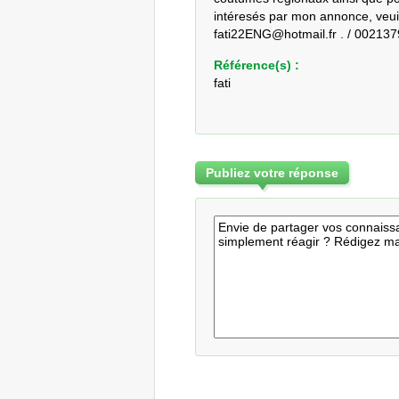
intéresés par mon annonce, veuill
fati22ENG@hotmail.fr . / 002137
Référence(s) :
fati
Publiez votre réponse