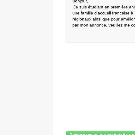
Bonjour,

 Je suis étudiant en première année à la faculté Economie au maroc. Je cherche 
une famille d'accueil francaise à 
régionaux ainsi que pour amélior
par mon annonce, veuillez me co
2 réponses
pour «