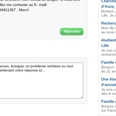
Cherche 
ez me contacter au E- maill: 
d'Ascq
94811367 . Merci!
Bonjour J
Lille. Je 
Recherch
Mon fils 
Répondre
au mois 
étudiant
Lille
Je suis u
recherche
Famille 
Bonjour! 
de 22 ans
Une étud
d'accuei
Je suis u
dès le m
Famille
Bonjour à
sur Paris 