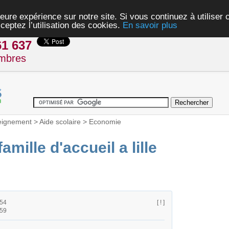
eure expérience sur notre site. Si vous continuez à utiliser
ceptez l’utilisation des cookies.
En savoir plus
61 637
mbres
eignement
>
Aide scolaire
>
Economie
mille d'accueil a lille
h54
[ ! ]
h59