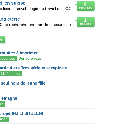
il en suisse
8
réponses
Je suis étudiant,21ans en année de licence psychologie du travail au TOGO recherchant un n famille d
angleterre
1
réponse
Je suis étudiant en préparation ESC, je recherche une famille d'accueil pour perfectionner mon angl
s
gratuites à imprimer
réponses
Dernière page
articuliers Très sérieux et rapide e
11
réponses
eul nom de jeune fille
llemagne
se
projet INJILI SHULENI
nses