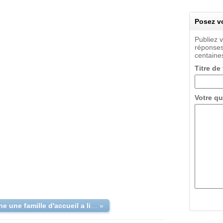
Posez vo
Publiez 
réponses
centaines
Titre de
Votre qu
recherche une famille d'accueil a lille
»