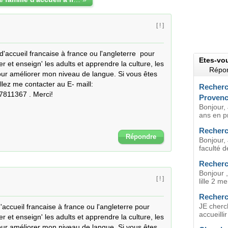
[ ! ]
'accueil francaise à france ou l'angleterre  pour 
Etes-vo
et enseign' les adults et apprendre la culture, les 
Répon
ur améliorer mon niveau de langue. Si vous êtes 
ez me contacter au E- maill: 
Recherch
7811367 . Merci!
Proven
Bonjour,
ans en p
Recherch
Répondre
Bonjour, 
faculté d
Recherch
Bonjour ,
[ ! ]
lille 2 me
Recherch
JE cherch
accueil francaise à france ou l'angleterre pour 
accueilli
et enseign' les adults et apprendre la culture, les 
ur améliorer mon niveau de langue. Si vous êtes 