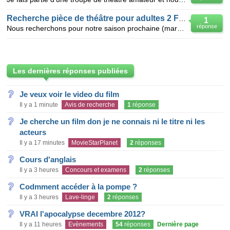
Recherche pièce de théâtre pour adultes 2 F et 2 H
1
réponse
Nous recherchons pour notre saison prochaine (mars 2013), une pièce de théâtre comique pour 2H et 2F
Les dernières réponses publiées
Je veux voir le video du film
Il y a 1 minute
Avis de recherche
1
réponse
Je cherche un film don je ne connais ni le titre ni les
acteurs
Il y a 17 minutes
MovieStarPlanet
2
réponses
Cours d'anglais
Il y a 3 heures
Concours et examens
2
réponses
Codmment accéder à la pompe ?
Il y a 3 heures
Lave-linge
2
réponses
VRAI l'apocalypse decembre 2012?
Il y a 11 heures
Evènements
54
réponses
Dernière page