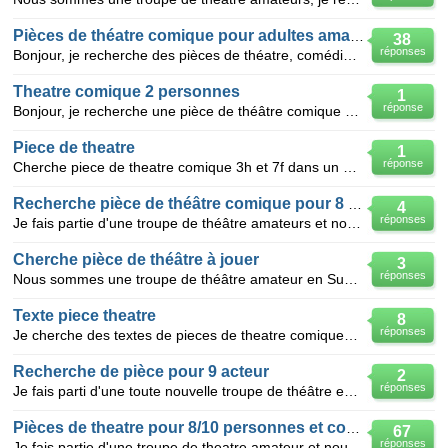
Pièces de théatre comique pour adultes amateurs
38
réponses
Bonjour, je recherche des pièces de théatre, comédies humorisitiques, pour adultes amateurs qui font
Theatre comique 2 personnes
1
réponse
Bonjour, je recherche une pièce de théâtre comique pour 2 personnes, nous avons 11 et 14ans, nous so
Piece de theatre
1
réponse
Cherche piece de theatre comique 3h et 7f dans un meme lieu policier
Recherche pièce de théâtre comique pour 8 personnages
4
réponses
Je fais partie d'une troupe de théâtre amateurs et nous recherchons une pièce pour 8 acteurs adultes
Cherche pièce de théâtre à jouer
3
réponses
Nous sommes une troupe de théâtre amateur en Sud Touraine et nous recherchons des idées de bonnes pi
Texte piece theatre
8
réponses
Je cherche des textes de pieces de theatre comiques pour une troupe amateur de 4 hommes et 3 femmes
Recherche de pièce pour 9 acteur
2
réponses
Je fais parti d'une toute nouvelle troupe de théâtre est nous recherchons une pièce pour 9 personnes
Pièces de theatre pour 8/10 personnes et comique
67
réponses
Je fais partie d'une troupe de theatre amateur et nous cherchns une pièce de theatre pour 8 à 10 pe