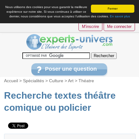
Nous utilisons des cookies pour vous garantir la meilleure
Fermer
expérience sur notre site. Si vous continuez à utiliser ce
dernier, nous considérons que vous acceptez l’utilisation des cookies.
En savoir plus
M'inscrire
Me connecter
Poser une question
Accueil
>
Spécialités
>
Culture
>
Art
>
Théatre
Recherche textes théâtre
comique ou policier