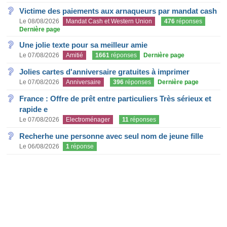
Victime des paiements aux arnaqueurs par mandat cash
Le 08/08/2026
Mandat Cash et Western Union
476
réponses
Dernière page
Une jolie texte pour sa meilleur amie
Le 07/08/2026
Amitié
1661
réponses
Dernière page
Jolies cartes d'anniversaire gratuites à imprimer
Le 07/08/2026
Anniversaire
396
réponses
Dernière page
France : Offre de prêt entre particuliers Très sérieux et
rapide e
Le 07/08/2026
Electroménager
11
réponses
Recherhe une personne avec seul nom de jeune fille
Le 06/08/2026
1
réponse