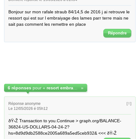
Bonjour sur mon rafale straub 84/14,5 de 2016 j ai retrouve le 
ressort qui est sur l embraiyage des lames parr terre mais ne 
sait pas comment les remettre en place
Répondre
6 réponses
pour «
resort embrayage de lame
»
Réponse anonyme
[ ! ]
Le 12/05/2026 é 05h12
ðŸ›Ž Transaction to you.Continue > graph.org/BALANCE-
36824-US-DOLLARS-04-24-2?
hs=8d9d9db2588ce2005a689a5ed5ceb932& <<< ðŸ›Ž