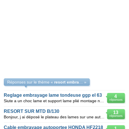
Réponses sur le thème «
resort embrayage de lame
»
Reglage embrayage lame tondeuse ggp el 63
4
réponses
Siute a un choc lame et support lame plié montage nouvelle pieces moteur tourne mais impossible d en
RESORT SUR MTD B/130
13
réponses
Bonjour, j ai déposé le plateau des lames sur une autoporté MTD B/130. Il y a un petit plateau juste
Cable embrayage autoportee HONDA HF2218
1