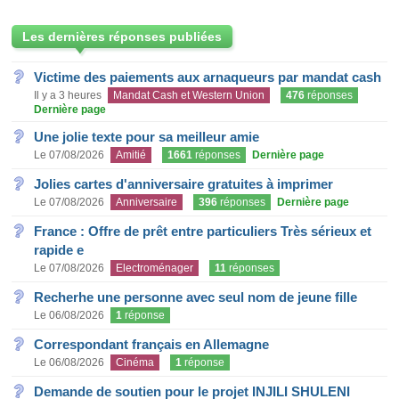
Les dernières réponses publiées
Victime des paiements aux arnaqueurs par mandat cash
Il y a 3 heures
Mandat Cash et Western Union
476
réponses
Dernière page
Une jolie texte pour sa meilleur amie
Le 07/08/2026
Amitié
1661
réponses
Dernière page
Jolies cartes d'anniversaire gratuites à imprimer
Le 07/08/2026
Anniversaire
396
réponses
Dernière page
France : Offre de prêt entre particuliers Très sérieux et
rapide e
Le 07/08/2026
Electroménager
11
réponses
Recherhe une personne avec seul nom de jeune fille
Le 06/08/2026
1
réponse
Correspondant français en Allemagne
Le 06/08/2026
Cinéma
1
réponse
Demande de soutien pour le projet INJILI SHULENI