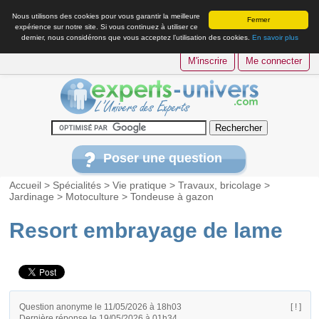
Nous utilisons des cookies pour vous garantir la meilleure
Fermer
expérience sur notre site. Si vous continuez à utiliser ce
dernier, nous considérons que vous acceptez l’utilisation des cookies.
En savoir plus
M'inscrire
Me connecter
Poser une question
Accueil
>
Spécialités
>
Vie pratique
>
Travaux, bricolage
>
Jardinage
>
Motoculture
>
Tondeuse à gazon
Resort embrayage de lame
Question anonyme le 11/05/2026 à 18h03
[ ! ]
Dernière réponse le 19/05/2026 à 01h34