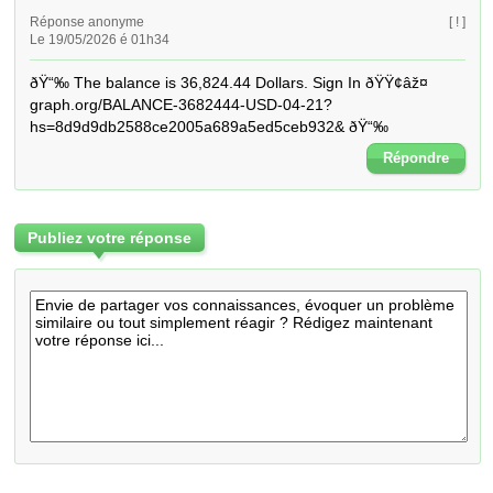
Réponse anonyme
[ ! ]
Le 19/05/2026 é 01h34
ðŸ“‰ The balance is 36,824.44 Dollars. Sign In ðŸŸ¢âž¤ 
graph.org/BALANCE-3682444-USD-04-21?
hs=8d9d9db2588ce2005a689a5ed5ceb932& ðŸ“‰
Répondre
Publiez votre réponse