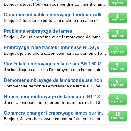
réponse
Bonjour à tous. Pourriez vous me dire comment changer le cable d'embrayage des lames de l'autoportée
Changement cable embrayage tondeuse alko 470-BR
1
réponse
Bonjour à tous les experts. J ai racheté un cable d'embrayage pour changé le précédent qui était ca
Problème embrayage de lames
1
réponse
Bonjour, J'ai un problème avec l'embrayage de lame sur une autoportée Sentar Univert UN140BN. Lors
Embrayage lame tracteur tondeuse HUSQVARNA YTH 160
2
réponses
Bonjour, je cherche à savoir comment se démonte l'embrayage électrique qui entraine les lames sur u
Vue éclaté embrayage ds lame sur SN 150 MTD
5
réponses
J'ai les disques acier de l'embrayage des lames entre le moteur et la courroie, qui étaient usés, t
Demonter embrayage de lame tondeuse honda
9
réponses
Comment se démonte l'embrayage de lame sur une tondeuse honda hrd 536 ? Quelqu'un a le manuel techn
Notice pour embrayage de lame pour BL 1336RB
4
réponses
J'ai une tondeuse auto-portée Bernard Loisirs BL 1336 RB. Avant de démonter l'embrayage de lame qui
Comment changer l'embrayage lames sur tracteur tondeuse CTH 151 husqv?
12
réponses
Bonjour, Je voudrais savoir comment faire pour changer l'embrayage des lames sur mon tracteur tond