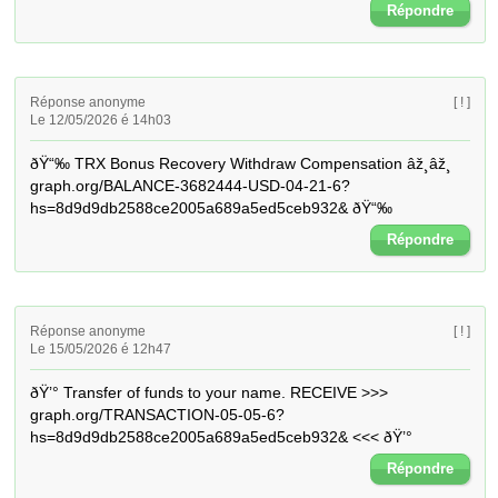
Répondre
Réponse anonyme
[ ! ]
Le 12/05/2026 é 14h03
ðŸ“‰ TRX Bonus Recovery Withdraw Compensation âž¸âž¸ 
graph.org/BALANCE-3682444-USD-04-21-6?
hs=8d9d9db2588ce2005a689a5ed5ceb932& ðŸ“‰
Répondre
Réponse anonyme
[ ! ]
Le 15/05/2026 é 12h47
ðŸ’° Transfer of funds to your name. RECEIVE >>> 
graph.org/TRANSACTION-05-05-6?
hs=8d9d9db2588ce2005a689a5ed5ceb932& <<< ðŸ’°
Répondre