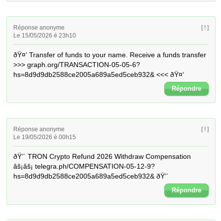
Réponse anonyme
[ ! ]
Le 15/05/2026 é 23h10
ðŸ¤‘ Transfer of funds to your name. Receive a funds transfer 
>>> graph.org/TRANSACTION-05-05-6?
hs=8d9d9db2588ce2005a689a5ed5ceb932& <<< ðŸ¤‘
Répondre
Réponse anonyme
[ ! ]
Le 19/05/2026 é 00h15
ðŸ’´ TRON Crypto Refund 2026 Withdraw Compensation 
âš¡âš¡ telegra.ph/COMPENSATION-05-12-9?
hs=8d9d9db2588ce2005a689a5ed5ceb932& ðŸ’´
Répondre