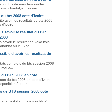
tat du bts de mesdemoiselles
kissi chantal,n'guessan...
 du bts 2008 cote d'ivoire
te avoir les resultats du bts 2008
 d'ivoire...
is savoir le résultat du BTS
 2008
s savoir le résultat de koko kolou
candidat au BTS se...
ossible d'avoir les résultats du
8
ltats complets du bts session 2008
ivoire...
r du BTS 2008 en cote
tats du bts 2008 en cote d'ivoire
disponiblent? pour...
ts de BTS session 2008 cote
rfait est il admis a son bts ?...