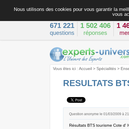
Nous utilisons des cookies pour vous garantir la meill
vous ac
671 221
1 502 406
1 4
questions
réponses
me
Vous êtes ici :
Accueil
>
Spécialités
>
Ens
RESULTATS BTS
Question anonyme le 01/03/2009 à 2
Résultats BTS tourisme Cote d' 