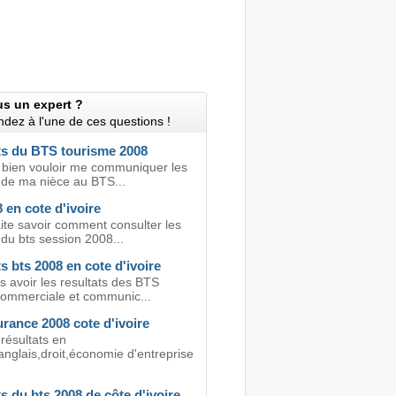
us un expert ?
dez à l'une de ces questions !
ts du BTS tourisme 2008
 bien vouloir me communiquer les
s de ma nièce au BTS...
 en cote d'ivoire
ite savoir comment consulter les
 du bts session 2008...
s bts 2008 en cote d'ivoire
s avoir les resultats des BTS
commerciale et communic...
rance 2008 cote d'ivoire
 résultats en
anglais,droit,économie d'entreprise
s du bts 2008 de côte d'ivoire