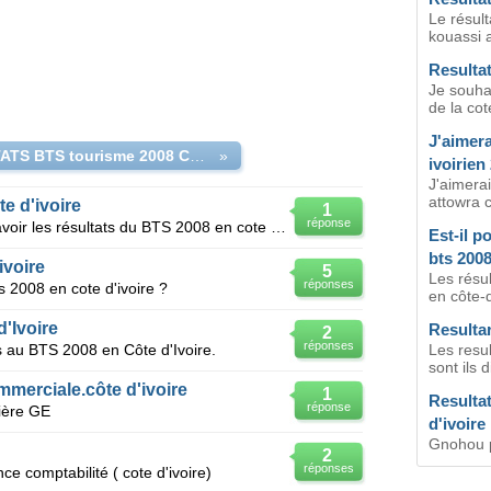
Le résul
kouassi a
Resultat
Je souhai
de la cote
J'aimera
RESULTATS BTS tourisme 2008 COTE D'IVOIRE
»
ivoirien
J'aimerai
attowra 
e d'ivoire
1
réponse
J' aimerais savoir comment et ou avoir les résultats du BTS 2008 en cote d'ivoire
Est-il p
bts 200
ivoire
5
Les résu
réponses
s 2008 en cote d'ivoire ?
en côte-d'
'Ivoire
Resulta
2
réponses
is au BTS 2008 en Côte d'Ivoire.
Les resul
sont ils 
mmerciale.côte d'ivoire
1
Resulta
réponse
lière GE
d'ivoire
Gnohou pa
2
réponses
e comptabilité ( cote d'ivoire)