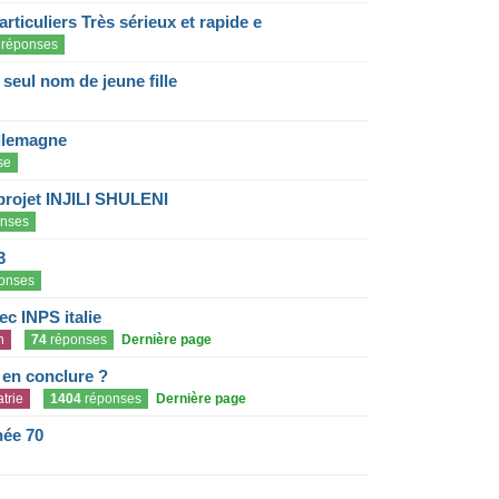
articuliers Très sérieux et rapide e
réponses
eul nom de jeune fille
llemagne
se
projet INJILI SHULENI
nses
3
onses
c INPS italie
n
74
réponses
Dernière page
e en conclure ?
trie
1404
réponses
Dernière page
née 70