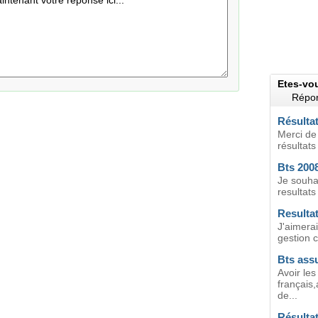
Etes-vo
Répon
Résulta
Merci de
résultat
Bts 2008
Je souha
resultats
Resultat
J'aimerai
gestion 
Bts assu
Avoir les
français,
de...
Résultat