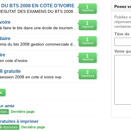
U BTS 2008 EN CÔTE D'IVOIRE
Posez vo
1
réponse
SALUT, JE SOUHAITE AVOIR LE RESUTAT DES EXAMENS DU BTS 2008 EN CÔTE D'IVOIRE DE MA SOEUR ZOU LOU IR
Publiez 
réponses
voire
1
centaines
réponse
Je n'ai pas le bac mais je cherche à faire le bts dans une école de tourisme en cote d'ivoire.quelle
Titre de
tiaire
1
réponse
Je souhaiteras avoir la liste des admis du bts 2008 gestion commerciale dela cote d ivoire.
Votre qu
ire
1
réponse
en cote d'ivoire
8 gratuite
3
réponses
 session 2008 en cote d ivoire svp
s
eur amie
nses
Dernière page
gratuites à imprimer
6
réponses
Dernière page