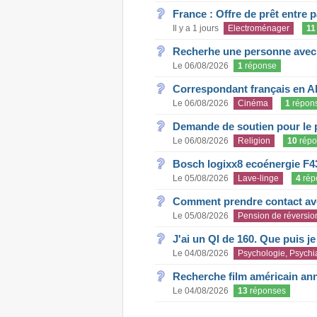
France : Offre de prêt entre p
Il y a 1 jours
Electroménager
11
Recherhe une personne avec s
Le 06/08/2026
1
réponse
Correspondant français en A
Le 06/08/2026
Cinéma
1
répon
Demande de soutien pour le 
Le 06/08/2026
Religion
10
répo
Bosch logixx8 ecoénergie F4
Le 05/08/2026
Lave-linge
4
rép
Comment prendre contact ave
Le 05/08/2026
Pension de réversio
J'ai un QI de 160. Que puis j
Le 04/08/2026
Psychologie, Psychia
Recherche film américain an
Le 04/08/2026
13
réponses