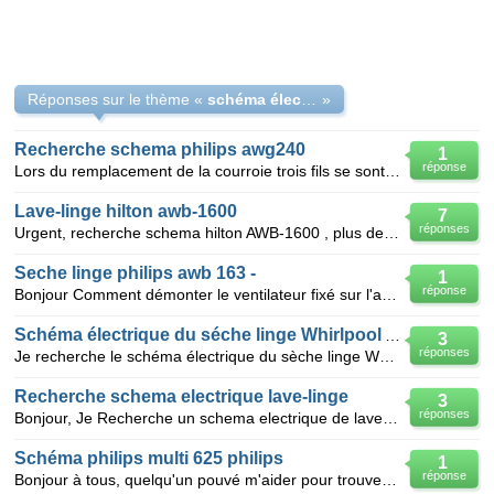
Réponses sur le thème «
schéma électrique Philips AWB 658 PH
»
Recherche schema philips awg240
1
réponse
Lors du remplacement de la courroie trois fils se sont déconnecter n'ayant pas de schéma
Lave-linge hilton awb-1600
7
réponses
Urgent, recherche schema hilton AWB-1600 , plus de rotation moteur
Seche linge philips awb 163 -
1
réponse
Bonjour Comment démonter le ventilateur fixé sur l'axe moteur d'entrainement de la cuve ? Merci
Schéma électrique du séche linge Whirlpool AWZ9993
3
réponses
Je recherche le schéma électrique du sèche linge Whirlpool AWZ 9993 merci
Recherche schema electrique lave-linge
3
réponses
Bonjour, Je Recherche un schema electrique de lave-linge ,FAURE LFD 1053 si possible, sinon le sché
Schéma philips multi 625 philips
1
réponse
Bonjour à tous, quelqu'un pouvé m'aider pour trouver un schéma pour réparer mon tv philips multi 62