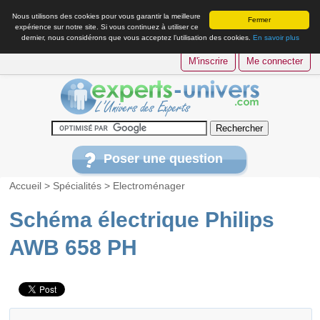
Nous utilisons des cookies pour vous garantir la meilleure
Fermer
expérience sur notre site. Si vous continuez à utiliser ce
dernier, nous considérons que vous acceptez l’utilisation des cookies.
En savoir plus
M'inscrire
Me connecter
Poser une question
Accueil
>
Spécialités
>
Electroménager
Schéma électrique Philips
AWB 658 PH