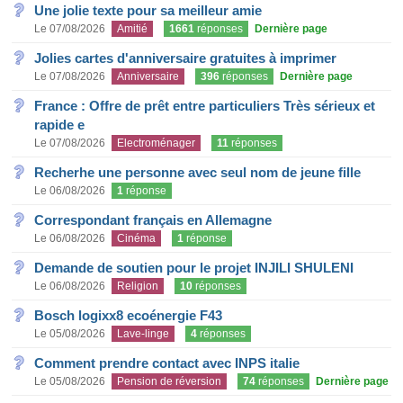
Une jolie texte pour sa meilleur amie
Le 07/08/2026
Amitié
1661
réponses
Dernière page
Jolies cartes d'anniversaire gratuites à imprimer
Le 07/08/2026
Anniversaire
396
réponses
Dernière page
France : Offre de prêt entre particuliers Très sérieux et
rapide e
Le 07/08/2026
Electroménager
11
réponses
Recherhe une personne avec seul nom de jeune fille
Le 06/08/2026
1
réponse
Correspondant français en Allemagne
Le 06/08/2026
Cinéma
1
réponse
Demande de soutien pour le projet INJILI SHULENI
Le 06/08/2026
Religion
10
réponses
Bosch logixx8 ecoénergie F43
Le 05/08/2026
Lave-linge
4
réponses
Comment prendre contact avec INPS italie
Le 05/08/2026
Pension de réversion
74
réponses
Dernière page