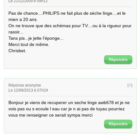
Le 21/11/2009 é 09h12
Pas de chance....PHILIPS ne fait plus de sèche linge....et le 
mien a 20 ans. 

On ne trouve que des schémas pour TV....ou à la rigueur pour 
rasoir...

Tans pis...je jette l'éponge...

Merci tout de même.

Chrisbet.
Répondre
Réponse anonyme
[ ! ]
Le 12/08/2013 é 07h24
Bonjour je viens de recuperer un seche linge awb678 et je ne 
vois pas ou s ecoule l eau car je n ai pas de tuyau pourriez 
vous me renseigner ce serait sympa merci
Répondre