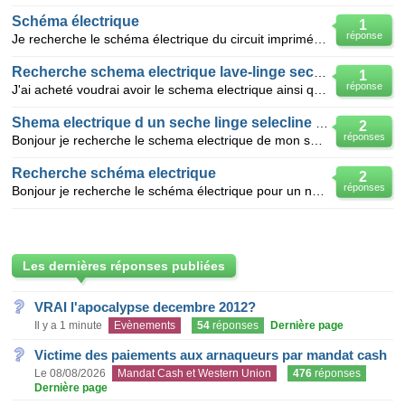
Schéma électrique
1
réponse
Je recherche le schéma électrique du circuit imprimé d'un lave linge BOSCH WOL 2000 afin de changer
Recherche schema electrique lave-linge sechant
1
réponse
J'ai acheté voudrai avoir le schema electrique ainsi que le mode d'emploi de mon lave-linge sechant
Shema electrique d un seche linge selecline sde40
2
réponses
Bonjour je recherche le schema electrique de mon seche linge selecline sde40 car celuio ci ne chauff
Recherche schéma electrique
2
réponses
Bonjour je recherche le schéma électrique pour un nettoyeur vapeur vaporetto polti vt 2300 référen
Les dernières réponses publiées
VRAI l'apocalypse decembre 2012?
Il y a 1 minute
Evènements
54
réponses
Dernière page
Victime des paiements aux arnaqueurs par mandat cash
Le 08/08/2026
Mandat Cash et Western Union
476
réponses
Dernière page